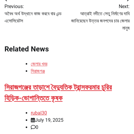
Post
Previous:
Next:
navigation
অবৈধ অর্থ উদ্ধানে কাজ করবে বার এন্ড
আত্রাই নদীতে সেতু নির্মাণের দাবি
এসোসিয়েটস
জানিয়েছেন উত্তর জনপদের চার জেলার
মানুষ
Related News
জেলার খবর
সিরাজগঞ্জ
সিরাজগঞ্জের তাড়াশে বৈদ্যুতিক ট্রান্সফরমার চুরির
হিড়িক-ভোগান্তিতে কৃষক
rubal30
July 19, 2025
0