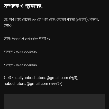
সম্পাদক ও প্রকাশক:
মো: সাখাওয়াত হোসেন ৩৩, তোপখানা রোড, মেহেরবা প্লাজা (৮ম তলা), শাহবাগ,
ঢাকা-১০০০
ফোনঃ +৮৮০২-৪১০৫২২৯০ অথবা ৯১
মফস্বল : ০১৯১২৩৩৪০৯৩
মফস্বল : ০১৯১২৩৩৪০৯৩
ই-মেইল: dailynabochatona@gmail.com (প্রিন্ট),
nabochatona@gmail.com (অনলাইন)