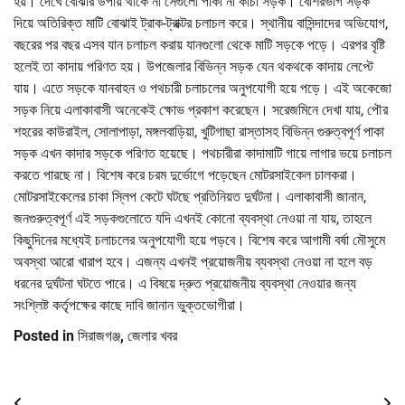
হয়। দেখে বোঝার উপায় থাকে না সেগুলো পাকা না কাঁচা সড়ক। বেশিরভাগ সড়ক
দিয়ে অতিরিক্ত মাটি বোঝাই ট্রাক-ট্রাক্টর চলাচল করে। স্থানীয় বাসিন্দাদের অভিযোগ,
বছরের পর বছর এসব যান চলাচল করায় যানগুলো থেকে মাটি সড়কে পড়ে। এরপর বৃষ্টি
হলেই তা কাদায় পরিণত হয়। উপজেলার বিভিন্ন সড়ক যেন থকথকে কাদায় লেপ্টে
যায়। এতে সড়কে যানবাহন ও পথচারী চলাচলের অনুপযোগী হয়ে পড়ে। এই অকেজো
সড়ক নিয়ে এলাকাবাসী অনেকেই ক্ষোভ প্রকাশ করেছেন। সরেজমিনে দেখা যায়, পৌর
শহরের কাউরাইল, সোলাপাড়া, মঙ্গলবাড়িয়া, খুটিগাছা রাস্তাসহ বিভিন্ন গুরুত্বপূর্ণ পাকা
সড়ক এখন কাদার সড়কে পরিণত হয়েছে। পথচারীরা কাদামাটি গায়ে লাগার ভয়ে চলাচল
করতে পারছে না। বিশেষ করে চরম দুর্ভোগে পড়েছেন মোটরসাইকেল চালকরা।
মোটরসাইকেলের চাকা স্লিপ কেটে ঘটছে প্রতিনিয়ত দুর্ঘটনা। এলাকাবাসী জানান,
জনগুরুত্বপূর্ণ এই সড়কগুলোতে যদি এখনই কোনো ব্যবস্থা নেওয়া না যায়, তাহলে
কিছুদিনের মধ্যেই চলাচলের অনুপযোগী হয়ে পড়বে। বিশেষ করে আগামী বর্ষা মৌসুমে
অবস্থা আরো খারাপ হবে। এজন্য এখনই প্রয়োজনীয় ব্যবস্থা নেওয়া না হলে বড়
ধরনের দুর্ঘটনা ঘটতে পারে। এ বিষয়ে দ্রুত প্রয়োজনীয় ব্যবস্থা নেওয়ার জন্য
সংশ্লিষ্ট কর্তৃপক্ষের কাছে দাবি জানান ভুক্তভোগীরা।
Posted in
সিরাজগঞ্জ
,
জেলার খবর