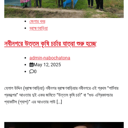
জেলার খবর
ব্রাহ্মণবাড়িয়া
নবীনগরে উত্তম কৃষি চর্চার যাত্রা শুরু হচ্ছে
admin-nabochatona
May 12, 2025
0
হেলাল উদ্দিন (ব্রাহ্মণবাড়িয়া) নবীনগর ব্রাহ্মণবাড়িয়ার নবীনগরে এই প্রথম “পার্টনার
প্রকল্পের” আওতায় দুই একর জমিতে “উত্তম কৃষি চর্চা” বা “গুড এগ্রিকালচার
প্যাকটিস (গ্যাপ)” এর আওতায় লাউ […]