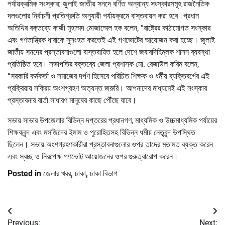
পর্যায়ক্রমিক সংস্কার: জুলাই জাতীয় সনদে বর্ণিত অন্যান্য সংস্কারসমূহ রাজনৈতিক
দলগুলোর নির্বাচনী প্রতিশ্রুতি অনুযায়ী পর্যায়ক্রমে বাস্তবায়ন করা হবে।প্রধান
অতিথির বক্তব্যে কাজী মুহাম্মদ মোজাম্মেল হক বলেন, “রাষ্ট্রের কাঠামোগত সংস্কার
এবং গণতান্ত্রিক ধারাকে সুসংহত করতেই এই গণভোটের আয়োজন করা হচ্ছে। জুলাই
জাতীয় সনদের প্রস্তাবনাগুলো বাস্তবায়িত হলে দেশে জবাবদিহিমূলক শাসন ব্যবস্থা
প্রতিষ্ঠিত হবে। সভাপতির বক্তব্যে জেলা প্রশাসক মো. রেজাউল করিম বলেন,
“সরকারি কর্মকর্তা ও সমাজের দর্পণ হিসেবে পরিচিত শিক্ষক ও ধর্মীয় ব্যক্তিবর্গের এই
প্রক্রিয়ায় সক্রিয় অংশগ্রহণ অত্যন্ত জরুরি। আপনাদের মাধ্যমেই এই সংস্কার
প্রস্তাবনার বার্তা সাধারণ মানুষের কাছে পৌঁছে যাবে।
সভায় সাভার উপজেলার বিভিন্ন দপ্তরের প্রধানগণ, মাধ্যমিক ও উচ্চমাধ্যমিক পর্যায়ের
শিক্ষকবৃন্দ এবং মসজিদের ইমাম ও পুরোহিতসহ বিভিন্ন ধর্মীয় নেতৃবৃন্দ উপস্থিত
ছিলেন। সভায় অংশগ্রহণকারীরা প্রস্তাবনাগুলোর ওপর তাদের মতামত ব্যক্ত করেন
এবং স্বচ্ছ ও নিরপেক্ষ গণভোট আয়োজনের ওপর গুরুত্বারোপ করেন।
Posted in
জেলার খবর
,
ঢাকা
,
ঢাকা বিভাগ
Post
Previous:
Next: