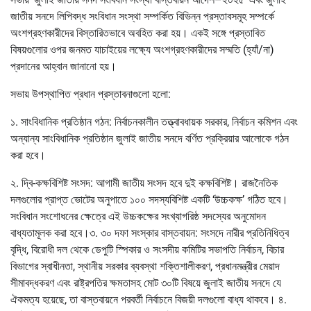
জাতীয় সনদে লিপিবদ্ধ সংবিধান সংস্থা সম্পর্কিত বিভিন্ন প্রস্তাবসমূহ সম্পর্কে
অংশগ্রহণকারীদের বিস্তারিতভাবে অবহিত করা হয়। একই সঙ্গে প্রস্তাবিত
বিষয়গুলোর ওপর জনমত যাচাইয়ের লক্ষ্যে অংশগ্রহণকারীদের সম্মতি (হ্যাঁ/না)
প্রদানের আহ্বান জানানো হয়।
সভায় উপস্থাপিত প্রধান প্রস্তাবনাগুলো হলো:
১. সাংবিধানিক প্রতিষ্ঠান গঠন: নির্বাচনকালীন তত্ত্বাবধায়ক সরকার, নির্বাচন কমিশন এবং
অন্যান্য সাংবিধানিক প্রতিষ্ঠান জুলাই জাতীয় সনদে বর্ণিত প্রক্রিয়ার আলোকে গঠন
করা হবে।
২. দ্বি-কক্ষবিশিষ্ট সংসদ: আগামী জাতীয় সংসদ হবে দুই কক্ষবিশিষ্ট। রাজনৈতিক
দলগুলোর প্রাপ্ত ভোটের অনুপাতে ১০০ সদস্যবিশিষ্ট একটি ‘উচ্চকক্ষ’ গঠিত হবে।
সংবিধান সংশোধনের ক্ষেত্রে এই উচ্চকক্ষের সংখ্যাগরিষ্ঠ সদস্যের অনুমোদন
বাধ্যতামূলক করা হবে।৩. ৩০ দফা সংস্কার বাস্তবায়ন: সংসদে নারীর প্রতিনিধিত্ব
বৃদ্ধি, বিরোধী দল থেকে ডেপুটি স্পিকার ও সংসদীয় কমিটির সভাপতি নির্বাচন, বিচার
বিভাগের স্বাধীনতা, স্থানীয় সরকার ব্যবস্থা শক্তিশালীকরণ, প্রধানমন্ত্রীর মেয়াদ
সীমাবদ্ধকরণ এবং রাষ্ট্রপতির ক্ষমতাসহ মোট ৩০টি বিষয়ে জুলাই জাতীয় সনদে যে
ঐকমত্য হয়েছে, তা বাস্তবায়নে পরবর্তী নির্বাচনে বিজয়ী দলগুলো বাধ্য থাকবে। ৪.