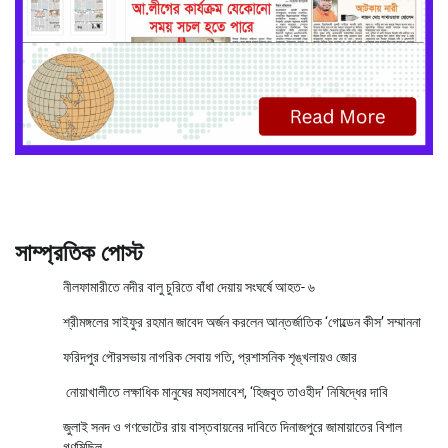
সাম্প্রতিক পোস্ট
নীলফামারীতে নদীর বালু চুরিতে বাঁধা দেয়ায় সংঘর্ষে আহত- ৬
শ্রীমঙ্গলের সাইফুর রহমান জাবেদ অর্জন করলেন আন্তর্জাতিক ‘গোল্ডেন কীস’ সম্মাননা
ফরিদপুর পৌরসভায় নাগরিক সেবায় গতি, প্রশাসনিক শৃঙ্খলায়ও জোর
নোয়াখালীতে লক্ষাধিক মানুষের মহাসমাবেশ, ‘হিজবুত তাওহীদ’ নিষিদ্ধের দাবি
জুলাই সনদ ও গণভোটের রায় বাস্তবায়নের দাবিতে দিনাজপুরে জামায়াতের বিশাল
গণমিছিল