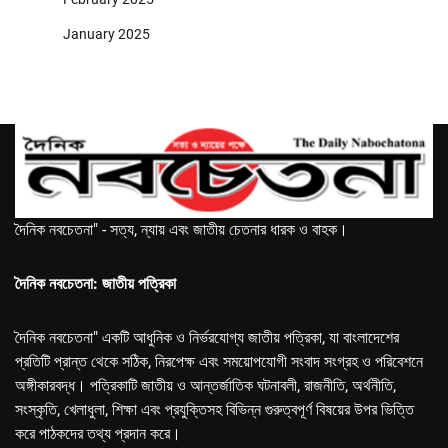
January 2025
দৈনিক নবচেতনা" - সত্য, ন্যায় এবং জাতীয় চেতনার ধারক ও বাহক।
দৈনিক নবচেতনা: জাতীয় পত্রিকা
দৈনিক নবচেতনা" একটি আধুনিক ও নির্ভরযোগ্য জাতীয় পত্রিকা, যা বাংলাদেশের
প্রতিটি প্রান্ত থেকে সঠিক, নিরপেক্ষ এবং সময়োপযোগী সংবাদ সংগ্রহ ও পরিবেশনে
অঙ্গীকারবদ্ধ। পত্রিকাটি জাতীয় ও আন্তর্জাতিক ঘটনাবলী, রাজনীতি, অর্থনীতি,
সংস্কৃতি, খেলাধুলা, শিক্ষা এবং প্রযুক্তিসহ বিভিন্ন গুরুত্বপূর্ণ বিষয়ের উপর ভিত্তি
করে পাঠকদের তথ্য প্রদান করে।