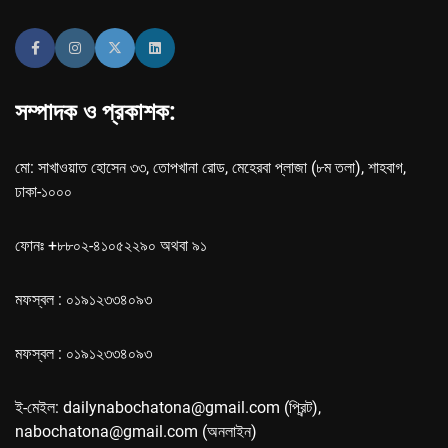
সম্পাদক ও প্রকাশক:
মো: সাখাওয়াত হোসেন ৩৩, তোপখানা রোড, মেহেরবা প্লাজা (৮ম তলা), শাহবাগ,
ঢাকা-১০০০
ফোনঃ +৮৮০২-৪১০৫২২৯০ অথবা ৯১
মফস্বল : ০১৯১২৩৩৪০৯৩
মফস্বল : ০১৯১২৩৩৪০৯৩
ই-মেইল: dailynabochatona@gmail.com (প্রিন্ট),
nabochatona@gmail.com (অনলাইন)