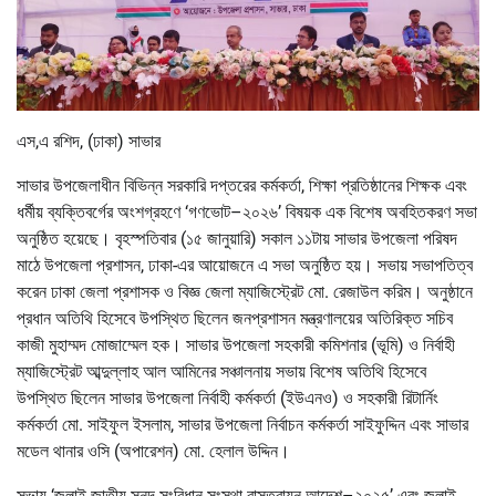
এস,এ রশিদ, (ঢাকা) সাভার
সাভার উপজেলাধীন বিভিন্ন সরকারি দপ্তরের কর্মকর্তা, শিক্ষা প্রতিষ্ঠানের শিক্ষক এবং
ধর্মীয় ব্যক্তিবর্গের অংশগ্রহণে ‘গণভোট–২০২৬’ বিষয়ক এক বিশেষ অবহিতকরণ সভা
অনুষ্ঠিত হয়েছে। বৃহস্পতিবার (১৫ জানুয়ারি) সকাল ১১টায় সাভার উপজেলা পরিষদ
মাঠে উপজেলা প্রশাসন, ঢাকা-এর আয়োজনে এ সভা অনুষ্ঠিত হয়। সভায় সভাপতিত্ব
করেন ঢাকা জেলা প্রশাসক ও বিজ্ঞ জেলা ম্যাজিস্ট্রেট মো. রেজাউল করিম। অনুষ্ঠানে
প্রধান অতিথি হিসেবে উপস্থিত ছিলেন জনপ্রশাসন মন্ত্রণালয়ের অতিরিক্ত সচিব
কাজী মুহাম্মদ মোজাম্মেল হক। সাভার উপজেলা সহকারী কমিশনার (ভূমি) ও নির্বাহী
ম্যাজিস্ট্রেট আব্দুল্লাহ আল আমিনের সঞ্চালনায় সভায় বিশেষ অতিথি হিসেবে
উপস্থিত ছিলেন সাভার উপজেলা নির্বাহী কর্মকর্তা (ইউএনও) ও সহকারী রিটার্নিং
কর্মকর্তা মো. সাইফুল ইসলাম, সাভার উপজেলা নির্বাচন কর্মকর্তা সাইফুদ্দিন এবং সাভার
মডেল থানার ওসি (অপারেশন) মো. হেলাল উদ্দিন।
সভায় ‘জুলাই জাতীয় সনদ সংবিধান সংস্থা বাস্তবায়ন আদেশ–২০২৫’ এবং জুলাই