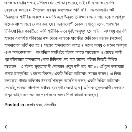
জনক অবস্থায় গত ২ এপ্রিল বোন পো আবু তাহের, ভাই বৌ মনিরা ও বোনজি
রেনুকাকে কলারোয়া উপজেলা স্বাস্থ্য কমপ্লেক্সে ভর্তি করি। এমতাবস্থায় ওই
তিনজনের শারীরিক অবস্থার অবনতি হলে উন্নত চিকিৎসার জন্য তাদেরকে ৩ এপ্রিল
সামেক হাসপাতালে রেফার করা হয়। ভুক্তভোগী নেকজান খাতুন বলেন, প্রাথমিক
চিকিৎসা নিয়ে পরবর্তীতে আমি শারীরিক ভাবে খুবই অসুস্থ হয়ে পড়ি। অসংখ্য বার বমি
হওয়ার একপর্যায় পরিবারের পক্ষ থেকে আমাকে সাতক্ষীরা মেডিকেল কলেজ (সামেক)
হাসপাতালে ভর্তি করা হয়। সামেক হাসপাতালে আহত ৪ জনের মধ্যে ৩ জনের অবস্থা
এখন আশংকাজনক। অপরদিকে মারপিটের ঘটনায় আহত আতরজান ও মেছের আলী
প্রাথমিকভাবে হাসপাতাল থেকে চিকিৎসা নেয় বলে তাদের পরিবার বিষয়টি নিশ্চিত
করেছেন। এ ঘটনায় ভুক্তভোগী নেকজান খাতুন বাদী হয়ে গত ০২ এপ্রিল কলারোয়া
থানায় উল্লেখিত ৭ জনের বিরুদ্ধে একটি লিখিত অভিযোগ দায়ের করেন। এ বিষয়
কলারোয়া থানার অফিসার ইনচার্জ শামসুল আরেফিন বলেন, একটি লিখিত অভিযোগ
পেয়েছি, তদন্ত সাপেক্ষে যথাযথ ব্যবস্থা নেওয়া হবে। এদিকে ভুক্তভোগী নেকজান
খাতুন আইন আদালত সহ প্রশাসনের সহযোগিতা কামনা করেছেন।
Posted in
জেলার খবর
,
সাতক্ষীরা
Post