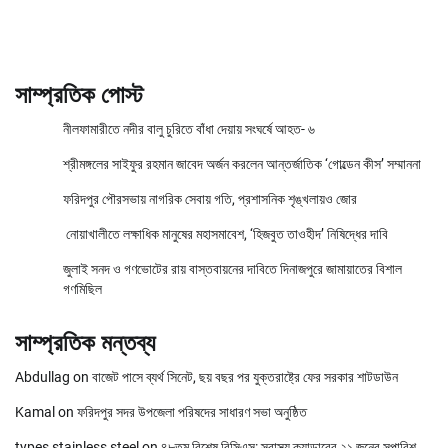
সাম্প্রতিক পোস্ট
নীলফামারীতে নদীর বালু চুরিতে বাঁধা দেয়ায় সংঘর্ষে আহত- ৬
শ্রীমঙ্গলের সাইফুর রহমান জাবেদ অর্জন করলেন আন্তর্জাতিক ‘গোল্ডেন কীস’ সম্মাননা
ফরিদপুর পৌরসভায় নাগরিক সেবায় গতি, প্রশাসনিক শৃঙ্খলায়ও জোর
নোয়াখালীতে লক্ষাধিক মানুষের মহাসমাবেশ, ‘হিজবুত তাওহীদ’ নিষিদ্ধের দাবি
জুলাই সনদ ও গণভোটের রায় বাস্তবায়নের দাবিতে দিনাজপুরে জামায়াতের বিশাল
গণমিছিল
সাম্প্রতিক মন্তব্য
Abdullag
on
বাজেট পাসে ব্যর্থ সিনেট, ছয় বছর পর যুক্তরাষ্ট্রে ফের সরকার শাটডাউন
Kamal
on
ফরিদপুর সদর উপজেলা পরিষদের সাধারণ সভা অনুষ্ঠিত
types stainless steel
on
৪৮তম বিশেষ বিসিএস: স্বাস্থ্য ক্যাডারের ২১ জনের সুপারিশ