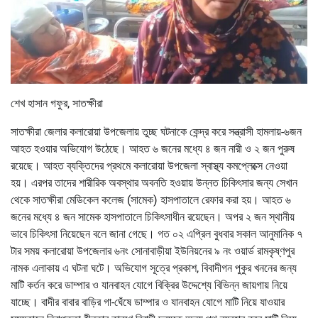
শেখ হাসান গফুর, সাতক্ষীরা
সাতক্ষীরা জেলার কলারোয়া উপজেলায় তুচ্ছ ঘটনাকে কেন্দ্র করে সন্ত্রাসী হামলায়-৬জন
আহত হওয়ার অভিযোগ উঠেছে। আহত ৬ জনের মধ্যে ৪ জন নারী ও ২ জন পুরুষ
রয়েছে। আহত ব্যক্তিদের প্রথমে কলারোয়া উপজেলা স্বাস্থ্য কমপ্লেক্সে নেওয়া
হয়। এরপর তাদের শারীরিক অবস্থার অবনতি হওয়ায় উন্নত চিকিৎসার জন্য সেখান
থেকে সাতক্ষীরা মেডিকেল কলেজ (সামেক) হাসপাতালে রেফার করা হয়। আহত ৬
জনের মধ্যে ৪ জন সামেক হাসপাতালে চিকিৎসাধীন রয়েছেন। অপর ২ জন স্থানীয়
ভাবে চিকিৎসা নিয়েছেন বলে জানা গেছে। গত ০২ এপ্রিল বুধবার সকাল আনুমানিক ৭
টার সময় কলারোয়া উপজেলার ৬নং সোনাবাড়ীয়া ইউনিয়নের ৯ নং ওয়ার্ড রামকৃষ্ণপুর
নামক এলাকায় এ ঘটনা ঘটে। অভিযোগ সূত্রে প্রকাশ, বিবাদীগন পুকুর খননের জন্য
মাটি কর্তন করে ডাম্পার ও যানবাহন যোগে বিক্রির উদ্দেশ্যে বিভিন্ন জায়গায় নিয়ে
যাচ্ছে। বাদীর বাবার বাড়ির গা-ঘেঁষে ডাম্পার ও যানবাহন যোগে মাটি নিয়ে যাওয়ার