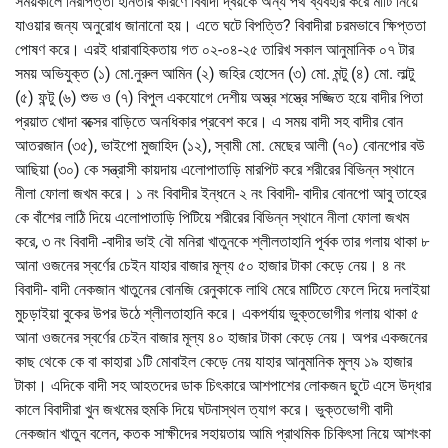
সময়কালে নিরাপত্তা হীনতার কারণে বিবাদী দ্বয়কে অন্য পথ ব্যবহার করে মাটি নিয়ে
যাওয়ার জন্য অনুরোধ জানানো হয়। এতে ঘটে বিপত্তি? বিবাদীরা চরমভাবে ক্ষিপ্ততা
পোষণ করে। এরই ধারাবাহিকতায় গত ০২-০৪-২৫ তারিখ সকাল আনুমানিক ০৭ টার
সময় অভিযুক্ত (১) মো.নুরুল আমিন (২) জহির হোসেন (৩) মো. মন্টু (৪) মো. লাল্টু
(৫) ফন্টু (৬) শুভ ও (৭) বিপুল একযোগে দেশীয় অস্ত্র শস্ত্রে সজ্জিত হয়ে বাদীর পিতা
প্রয়াত খোদা বক্সের বাড়িতে অনধিকার প্রবেশ করে। এ সময় বাদী সহ বাদীর বোন
আতরজান (৩৫), ভাইপো মুজাহিদ (১২), স্বামী মো. মেছের আলী (৭০) বোনপোর বউ
আছিয়া (৩০) কে সন্ত্রাসী কায়দায় এলোপাতাড়ি মারপিট করে শরীরের বিভিন্ন স্থানে
নীলা ফোলা জখম করে। ১ নং বিবাদীর ইন্ধনে ২ নং বিবাদী- বাদীর বোনপো আবু তাহের
কে বাঁশের লাঠি দিয়ে এলোপাতাড়ি পিটিয়ে শরীরের বিভিন্ন স্থানে নীলা ফোলা জখম
করে, ৩ নং বিবাদী -বাদীর ভাই বৌ মনিরা খাতুনকে শ্লীলতাহানি পূর্বক তার গলায় থাকা ৮
আনা ওজনের স্বর্ণের চেইন যাহার বাজার মূল্য ৫০ হাজার টাকা কেড়ে নেয়। ৪ নং
বিবাদী- বাদী নেকজান খাতুনের বোনজি রেনুকাকে লাথি মেরে মাটিতে ফেলে দিয়ে দলাইয়া
মুচড়াইয়া বুকের উপর উঠে শ্লীলতাহানি করে। একপর্যায় ভুক্তভোগীর গলায় থাকা ৫
আনা ওজনের স্বর্ণের চেইন বাজার মূল্য ৪০ হাজার টাকা কেড়ে নেয়। অপর একজনের
কাছ থেকে কে বা কাহারা ১টি মোবাইল কেড়ে নেয় যাহার আনুমানিক মুল্য ১৯ হাজার
টাকা। এদিকে বাদী সহ আহতদের ডাক চিৎকারে আশপাশের লোকজন ছুটে এসে উদ্ধার
কালে বিবাদীরা খুন জখমের হুমকি দিয়ে ঘটনাস্থল ত্যাগ করে। ভুক্তভোগী বাদী
নেকজান খাতুন বলেন, কতক সাক্ষীদের সহায়তায় আমি প্রাথমিক চিকিৎসা নিয়ে আশংকা