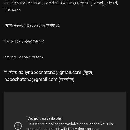
মো: সাখাওয়াত হোসেন ৩৩, তোপখানা রোড, মেহেরবা প্লাজা (৮ম তলা), শাহবাগ,
ঢাকা-১০০০
ফোনঃ +৮৮০২-৪১০৫২২৯০ অথবা ৯১
মফস্বল : ০১৯১২৩৩৪০৯৩
মফস্বল : ০১৯১২৩৩৪০৯৩
ই-মেইল: dailynabochatona@gmail.com (প্রিন্ট),
nabochatona@gmail.com (অনলাইন)