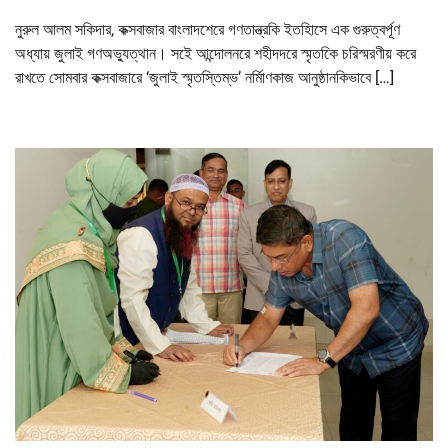
নুরুল আলম সকিদার, কক্সবাজার বাংলাদশেরে গণতান্ত্রকি ইতহিাসে এক গুরুত্বর্পূণ
অধ্যায় জুলাই গণঅভ্যুত্থান। সইে আন্দোলনরে শহীদদরে স্মৃতকিে চরিস্মরণীয় করে
রাখতে সোমবার কক্সবাজারে ‘জুলাই স্মৃতস্তিম্ভ’ নর্মিাণকাজ আনুষ্ঠানকিভাবে […]