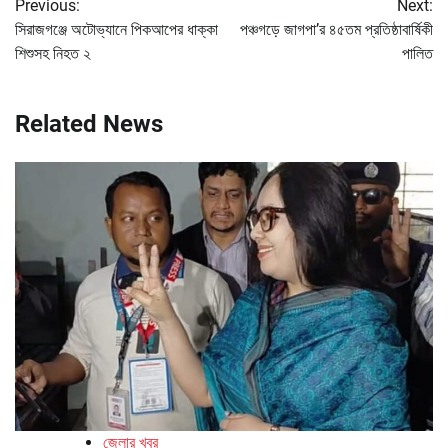
Previous:
Next:
navigation
সিরাজগঞ্জে অটোভ্যানে পিকআপের ধাক্কা
পঞ্চগড়ে জাগপা’র ৪৫তম প্রতিষ্ঠাবার্ষিকী
শিশুসহ নিহত ২
পালিত
Related News
জেলার খবর