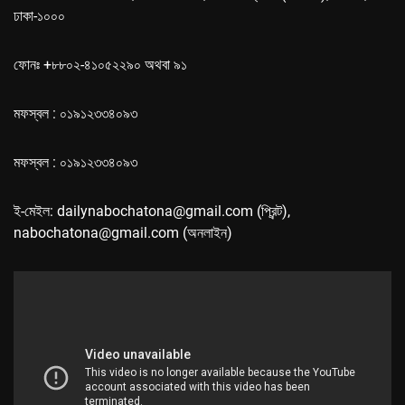
ঢাকা-১০০০
ফোনঃ +৮৮০২-৪১০৫২২৯০ অথবা ৯১
মফস্বল : ০১৯১২৩৩৪০৯৩
মফস্বল : ০১৯১২৩৩৪০৯৩
ই-মেইল: dailynabochatona@gmail.com (প্রিন্ট),
nabochatona@gmail.com (অনলাইন)