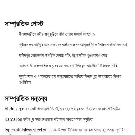
সাম্প্রতিক পোস্ট
নীলফামারীতে নদীর বালু চুরিতে বাঁধা দেয়ায় সংঘর্ষে আহত- ৬
শ্রীমঙ্গলের সাইফুর রহমান জাবেদ অর্জন করলেন আন্তর্জাতিক ‘গোল্ডেন কীস’ সম্মাননা
ফরিদপুর পৌরসভায় নাগরিক সেবায় গতি, প্রশাসনিক শৃঙ্খলায়ও জোর
নোয়াখালীতে লক্ষাধিক মানুষের মহাসমাবেশ, ‘হিজবুত তাওহীদ’ নিষিদ্ধের দাবি
জুলাই সনদ ও গণভোটের রায় বাস্তবায়নের দাবিতে দিনাজপুরে জামায়াতের বিশাল
গণমিছিল
সাম্প্রতিক মন্তব্য
Abdullag
on
বাজেট পাসে ব্যর্থ সিনেট, ছয় বছর পর যুক্তরাষ্ট্রে ফের সরকার শাটডাউন
Kamal
on
ফরিদপুর সদর উপজেলা পরিষদের সাধারণ সভা অনুষ্ঠিত
types stainless steel
on
৪৮তম বিশেষ বিসিএস: স্বাস্থ্য ক্যাডারের ২১ জনের সুপারিশ