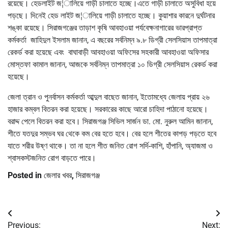
রয়েছে। হেডলাইট জ¦ালিয়ে গাড়ী চালাতে হচ্ছে।এতে গাড়ী চালাতে অসুবিধা হয়ে
পড়ছে। দিনেই হেড লাইট জ¦ালিয়ে গাড়ী চালাতে হচ্ছে। কুয়াশার কারনে দুর্ঘটনার
শঙ্কা রয়েছে। সিরাজগঞ্জের তাড়াশ কৃষি আবহাওয়া পর্যবেক্ষনাগারের ভারপ্রাপ্ত
কর্মকর্তা জাহিদুল ইসলাম জানান, এ বছরের সর্বনিম্ন ৯.৮ ডিগ্রী সেলসিয়াস তাপমাত্রা
রেকর্ড করা হয়েছে এবং বাঘাবাড়ী আবহাওয়া অফিসের সহকারী আবহাওয়া অফিসার
মোস্তফা কামাল জানান, আজকে সর্বনিম্ন তাপমাত্রা ১০ ডিগ্রী সেলসিয়াস রেকর্ড করা
হয়েছে।
জেলা ত্রান ও পুনর্বাসন কর্মকর্তা আব্দুল বাছেত জানান, ইতোমধ্যে জেলায় প্রায় ২৬
হাজার কম্বল বিতরন করা হয়েছে। সরকারের কাছে আরো চাহিদা পাঠানো হয়েছে।
বরাদ্দ পেলে বিতরন করা হবে। সিরাজগঞ্জ সিভিল সার্জন ডা. মো. নুরুল আমিন জানান,
শীতে যতদুর সম্ভব ঘর থেকে কম বের হতে হবে। বের হলে শীতের কাপড় পড়তে হবে
যাতে শরীর উষ্ণ থাকে। তা না হলে শীত জনিত রোগ সর্দি-কাশি, হাঁপানি, অ্যাজমা ও
শ্বাসকস্টজনিত রোগ বাড়তে পারে।
Posted in
জেলার খবর
,
সিরাজগঞ্জ
Post
Previous:
Next: