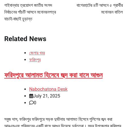
navigation
গাইবান্ধায় ত্রয়োদশ জাতীয় সংসদ
বাগেরহাটের ৪টি আসনে ৫ প্রার্থীর
নির্বাচনের পাঁচটি আসনে মনোনয়নপত্র
মনোনয়ন বাতিল
যাচাই-বাছাই চুড়ান্ত
Related News
জেলার খবর
ফরিদপুর
ফরিদপুরে আলামত হিসেবে জব্দ করা বাসে আগুন
Nabochatona Desk
July 21, 2025
0
সবুজ দাস, ফরিদপুর ফরিদপুরে সড়ক দুর্ঘটনায় আলামত হিসেবে পুলিশের জব্দ করা
আরএসএফ পরিবহনের একটি বাসে আগুন দিয়েছে দুর্বৃত্তরা। সদর উপজেলার করিমপুর