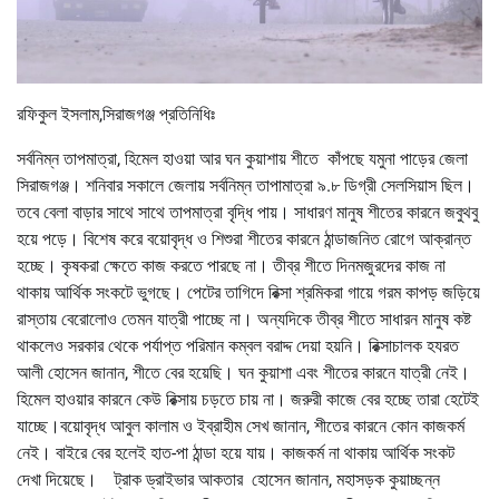
রফিকুল ইসলাম,সিরাজগঞ্জ প্রতিনিধিঃ
সর্বনিম্ন তাপমাত্রা, হিমেল হাওয়া আর ঘন কুয়াশায় শীতে কাঁপছে যমুনা পাড়ের জেলা
সিরাজগঞ্জ। শনিবার সকালে জেলায় সর্বনিম্ন তাপামাত্রা ৯.৮ ডিগ্রী সেলসিয়াস ছিল।
তবে বেলা বাড়ার সাথে সাথে তাপমাত্রা বৃদ্ধি পায়। সাধারণ মানুষ শীতের কারনে জবুথবু
হয়ে পড়ে। বিশেষ করে বয়োবৃদ্ধ ও শিশুরা শীতের কারনে ঠান্ডাজনিত রোগে আক্রান্ত
হচ্ছে। কৃষকরা ক্ষেতে কাজ করতে পারছে না। তীব্র শীতে দিনমজুরদের কাজ না
থাকায় আর্থিক সংকটে ভুগছে। পেটের তাগিদে রিক্সা শ্রমিকরা গায়ে গরম কাপড় জড়িয়ে
রাস্তায় বেরোলোও তেমন যাত্রী পাচ্ছে না। অন্যদিকে তীব্র শীতে সাধারন মানুষ কষ্ট
থাকলেও সরকার থেকে পর্যাপ্ত পরিমান কম্বল বরাদ্দ দেয়া হয়নি। রিক্সাচালক হযরত
আলী হোসেন জানান, শীতে বের হয়েছি। ঘন কুয়াশা এবং শীতের কারনে যাত্রী নেই।
হিমেল হাওয়ার কারনে কেউ রিক্সায় চড়তে চায় না। জরুরী কাজে বের হচ্ছে তারা হেটেই
যাচ্ছে।বয়োবৃদ্ধ আবুল কালাম ও ইব্রাহীম সেখ জানান, শীতের কারনে কোন কাজকর্ম
নেই। বাইরে বের হলেই হাত-পা ঠান্ডা হয়ে যায়। কাজকর্ম না থাকায় আর্থিক সংকট
দেখা দিয়েছে। ট্রাক ড্রাইভার আকতার হোসেন জানান, মহাসড়ক কুয়াচ্ছন্ন