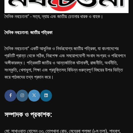
দৈনিক নবচেতনা" - সত্য, ন্যায় এবং জাতীয় চেতনার ধারক ও বাহক।
দৈনিক নবচেতনা: জাতীয় পত্রিকা
দৈনিক নবচেতনা" একটি আধুনিক ও নির্ভরযোগ্য জাতীয় পত্রিকা, যা বাংলাদেশের
প্রতিটি প্রান্ত থেকে সঠিক, নিরপেক্ষ এবং সময়োপযোগী সংবাদ সংগ্রহ ও পরিবেশনে
অঙ্গীকারবদ্ধ। পত্রিকাটি জাতীয় ও আন্তর্জাতিক ঘটনাবলী, রাজনীতি, অর্থনীতি,
সংস্কৃতি, খেলাধুলা, শিক্ষা এবং প্রযুক্তিসহ বিভিন্ন গুরুত্বপূর্ণ বিষয়ের উপর ভিত্তি
করে পাঠকদের তথ্য প্রদান করে।
সম্পাদক ও প্রকাশক:
মো: সাখাওয়াত হোসেন ৩৩, তোপখানা রোড, মেহেরবা প্লাজা (৮ম তলা), শাহবাগ,