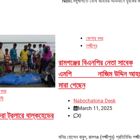
Next:
মধুখালীতে যৌথ বাহিনীর অভিযানে যুবকের কা
জেলার খবর
লক্ষ্মীপুর
রামগঞ্জের বিএনপির নেতা সাবেক
এমপি নাজিম উদ্দিন আহম্
মারা গেছেন
 খবর
ালী
Nabochatona Desk
March 11, 2025
রা ট্রলারে বাল্কহেডের
0
মনির হোসেন বাবুল, রামগঞ্জ (লক্ষ্মীপুর) প্রতিনিধিঃ লক্ষ্ম