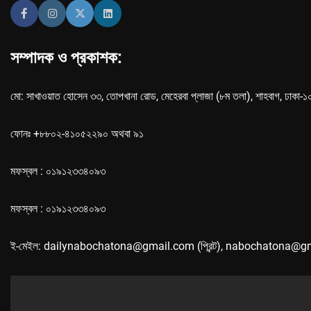
সম্পাদক ও প্রকাশক:
মো: সাখাওয়াত হোসেন ৩৩, তোপখানা রোড, মেহেরবা প্লাজা (৮ম তলা), শাহবাগ, ঢাকা-
ফোনঃ +৮৮০২-৪১০৫২২৯০ অথবা ৯১
মফস্বল : ০১৯১২৩৩৪০৯৩
মফস্বল : ০১৯১২৩৩৪০৯৩
ই-মেইল: dailynabochatona@gmail.com (প্রিন্ট), nabochatona@g