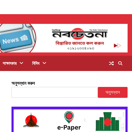
সাক্ষাৎকার
বিবিধ
অনুসন্ধান করুন
অনুসন্ধান