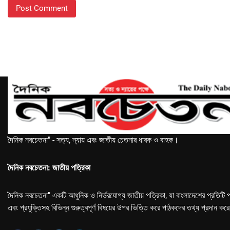
দৈনিক নবচেতনা" - সত্য, ন্যায় এবং জাতীয় চেতনার ধারক ও বাহক।
দৈনিক নবচেতনা: জাতীয় পত্রিকা
দৈনিক নবচেতনা" একটি আধুনিক ও নির্ভরযোগ্য জাতীয় পত্রিকা, যা বাংলাদেশের প্রতিটি প
এবং প্রযুক্তিসহ বিভিন্ন গুরুত্বপূর্ণ বিষয়ের উপর ভিত্তি করে পাঠকদের তথ্য প্রদান কর