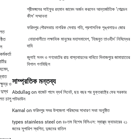
শ্রীমঙ্গলের সাইফুর রহমান জাবেদ অর্জন করলেন আন্তর্জাতিক ‘গোল্ডেন
কীস’ সম্মাননা
ফরিদপুর পৌরসভায় নাগরিক সেবায় গতি, প্রশাসনিক শৃঙ্খলায়ও জোর
ালত
্ঠিত
নোয়াখালীতে লক্ষাধিক মানুষের মহাসমাবেশ, ‘হিজবুত তাওহীদ’ নিষিদ্ধের
দাবি
ুল
্মকর্তা
জুলাই সনদ ও গণভোটের রায় বাস্তবায়নের দাবিতে দিনাজপুরে জামায়াতের
্টার
বিশাল গণমিছিল
আহমেদ,
্নাত
সাম্প্রতিক মন্তব্য
ষুদ্র ও
দুস্থ
Abdullag
on
বাজেট পাসে ব্যর্থ সিনেট, ছয় বছর পর যুক্তরাষ্ট্রে ফের সরকার
লত চালু
শাটডাউন
Kamal
on
ফরিদপুর সদর উপজেলা পরিষদের সাধারণ সভা অনুষ্ঠিত
types stainless steel
on
৪৮তম বিশেষ বিসিএস: স্বাস্থ্য ক্যাডারের ২১
জনের সুপারিশ স্থগিত, দুজনের বাতিল