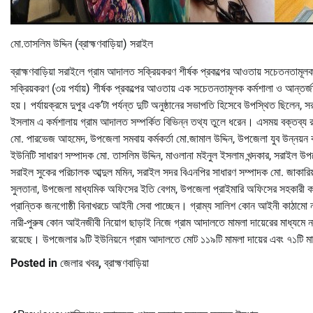
মো.তাসলিম উদ্দিন (ব্রাহ্মণবাড়িয়া) সরাইল
ব্রাহ্মণবাড়িয়া সরাইলে গ্রাম আদালত সক্রিয়করণ শীর্ষক প্রকল্পের আওতায় সচেতনতা
সক্রিয়করণ (৩য় পর্যায়) শীর্ষক প্রকল্পের আওতায় এক সচেতনতামূলক কর্মশালা ও আন্ত
হয়। পর্যায়ক্রমে দুপুর এক’টা পর্যন্ত দুটি অনুষ্ঠানের সভাপতি হিসেবে উপস্থিত ছি
ইসলাম এ কর্মশালায় গ্রাম আদালত সম্পর্কিত বিভিন্ন তথ্য তুলে ধরেন। এসময় বক্তব্
মো. পারভেজ আহমেদ, উপজেলা সমবায় কর্মকর্তা মো.জামাল উদ্দিন, উপজেলা যুব উন্নয়ন কর্ম
ইউনিটি সাধারণ সম্পাদক মো. তাসলিম উদ্দিন, মাওলানা মইনুল ইসলাম খন্দকার, সরাইল উ
সরাইল সুকের পরিচালক আব্দুল মমিন, সরাইল সদর বিএনপির সাধারণ সম্পাদক মো. জাকারিয
সুলতানা, উপজেলা মাধ্যমিক অফিসের ইতি বেগম, উপজেলা প্রাইমারি অফিসের সহকারী কর্মকর্ত
প্রান্তিক জনগোষ্ঠী বিনাখরচে আইনী সেবা পাচ্ছেন। গ্রাম্য সালিশ কোন আইনী কাঠামো ন
নারী-পুরুষ কোন আইনজীবী নিয়োগ ছাড়াই নিজে গ্রাম আদালতে মামলা দায়েরের মাধ্যমে 
রয়েছে। উপজেলার ৯টি ইউনিয়নে গ্রাম আদালতে মোট ১১৯টি মামলা দায়ের এবং ৭১টি মা
Posted in
জেলার খবর
,
ব্রাহ্মণবাড়িয়া