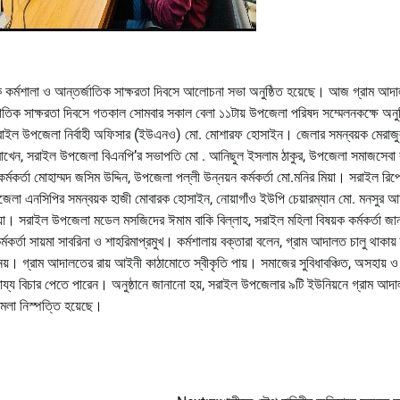
মূলক কর্মশালা ও আন্তর্জাতিক সাক্ষরতা দিবসে আলোচনা সভা অনুষ্ঠিত হয়েছে। আজ গ্রাম আদ
র্জাতিক সাক্ষরতা দিবসে গতকাল সোমবার সকাল বেলা ১১টায় উপজেলা পরিষদ সম্মেলনকক্ষে অনুষ
লেন, সরাইল উপজেলা নির্বাহী অফিসার (ইউএনও) মো. মোশারফ হোসাইন। জেলার সমন্বয়ক মেরাজ
য রাখেন, সরাইল উপজেলা বিএনপি’র সভাপতি মো . আনিছুল ইসলাম ঠাকুর, উপজেলা সমাজসেবা কর
কর্তা মোহাম্মদ জসিম উদ্দিন, উপজেলা পল্লী উন্নয়ন কর্মকর্তা মো.মনির মিয়া। সরাইল রিপোর
পজেলা এনসিপির সমন্বয়ক হাজী মোবারক হোসাইন, নোয়াগাঁও ইউপি চেয়ারম্যান মো. মনসুর 
়া। সরাইল উপজেলা মডেল মসজিদের ঈমাম বাকি বিল্লাহ, সরাইল মহিলা বিষয়ক কর্মকর্তা জান
া সায়মা সাবরিনা ও শাহরিমাপ্রমুখ। কর্মশালায় বক্তারা বলেন, গ্রাম আদালত চালু থাকায় ক্
য়। গ্রাম আদালতের রায় আইনী কাঠামোতে স্বীকৃতি পায়। সমাজের সুবিধাবঞ্চিত, অসহায় ও 
নায্য বিচার পেতে পারেন। অনুষ্ঠানে জানানো হয়, সরাইল উপজেলার ৯টি ইউনিয়নে গ্রাম আদা
মলা নিস্পত্তি হয়েছে।