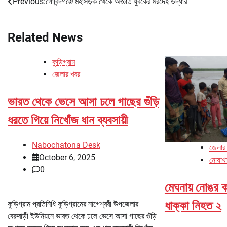
Previous:
গোবিন্দগঞ্জে মহাসড়ক থেকে অজ্ঞাত যুবকের মরদেহ উদ্ধার
Post
navigation
Related News
কুড়িগ্রাম
জেলার খবর
ভারত থেকে ভেসে আসা ঢলে গাছের গুঁড়ি
ধরতে গিয়ে নিখোঁজ ধান ব্যবসায়ী
Nabochatona Desk
জেলার
October 6, 2025
নোয়াখ
0
মেঘনায় নোঙর ক
ধাক্কা নিহত ২
কুড়িগ্রাম প্রতিনিধি কুড়িগ্রামের নাগেশ্বরী উপজেলার
বেরুবাড়ী ইউনিয়নে ভারত থেকে ঢলে ভেসে আসা গাছের গুঁড়ি