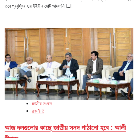
তবে প্রবৃদ্ধির হার ইইউ’র মোট আমদানি […]
জাতীয় সংবাদ
রাজনীতি
আজ দলগুলোর কাছে জাতীয় সনদ পাঠানো হবে : আলী