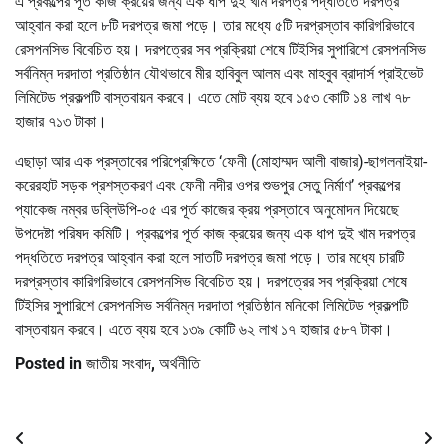
এ প্রকল্পের পূর্ত কাজ ক্রয়ের জন্য এক ধাপ দুই খাম দরপত্র পদ্ধতিতে দরপত্র
আহ্বান করা হলে ৮টি দরপত্র জমা পড়ে। তার মধ্যে ৫টি দরপ্রস্তাব কারিগরিভাবে
রেসপনসিভ বিবেচিত হয়। দরপত্রের সব প্রক্রিয়া শেষে টিইসির সুপারিশে রেসপনসিভ
সর্বনিম্ন দরদাতা প্রতিষ্ঠান যৌথভাবে মীর হাবিবুল আলম এবং মাহবুব ব্রাদার্স প্রাইভেট
লিমিটেড প্রকল্পটি বাস্তবায়ন করবে। এতে মোট ব্যয় হবে ১৫৩ কোটি ১৪ লাখ ৭৮
হাজার ৭১৩ টাকা।
এছাড়া আর এক প্রস্তাবের পরিপ্রেক্ষিতে ‘ফেনী (মোহাম্মদ আলী বাজার)-ছাগলনাইয়া-
করেরহাট সড়ক প্রশস্তকরণ এবং ফেনী নদীর ওপর শুভপুর সেতু নির্মাণ’ প্রকল্পের
প্যাকেজ নম্বর ডব্লিউপি-০৫ এর পূর্ত কাজের ক্রয় প্রস্তাবে অনুমোদন দিয়েছে
উপদেষ্টা পরিষদ কমিটি। প্রকল্পের পূর্ত কাজ ক্রয়ের জন্য এক ধাপ দুই খাম দরপত্র
পদ্ধতিতে দরপত্র আহ্বান করা হলে সাতটি দরপত্র জমা পড়ে। তার মধ্যে চারটি
দরপ্রস্তাব কারিগরিভাবে রেসপনসিভ বিবেচিত হয়। দরপত্রের সব প্রক্রিয়া শেষে
টিইসির সুপারিশে রেসপনসিভ সর্বনিম্ন দরদাতা প্রতিষ্ঠান মনিকো লিমিটেড প্রকল্পটি
বাস্তবায়ন করবে। এতে ব্যয় হবে ১৩৯ কোটি ৬২ লাখ ১৭ হাজার ৫৮৭ টাকা।
Posted in
জাতীয় সংবাদ
,
অর্থনীতি
Post