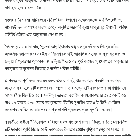
সরকারি ক্রয় সংক্রান্ত উপদেষ্টা পরিষদ কমিটি। এতে মোট ব্যয় হবে ৪৩৮ কোটি ৭৬
লাখ ২৬ হাজার ৯৫৭ টাকা।
মঙ্গলবার (২০ মে) সচিবালয়ে মন্ত্রিপরিষদ বিভাগের সম্মেলনকক্ষে অর্থ উপদেষ্টা ড.
সালেহউদ্দিন আহমদের সভাপতিত্বে অনুষ্ঠিত সরকারি ক্রয় সংক্রান্ত উপদেষ্টা পরিষদ
কমিটির বৈঠকে এই অনুমোদন দেওয়া হয়।
বৈঠকে সূত্রে জানা যায়, ‘ভুলতা-আড়াইহাজার-বাঞ্ছারামপুর-নবীনগর-শিবপুর-রাধিকা
আঞ্চলিক মহাসড়ক ও সরাইল নাসিরনগর-লাখাই আঞ্চলিক মহাসড়ক প্রশস্তকরণ ও
উন্নয়ন’ প্রকল্পের প্যাকেজ নং ডব্লিউপি-০৩ এর পূর্ত কাজের পুনঃদরপত্র আহ্বানের
প্রস্তাবে অনুমোদন দিয়েছে উপদেষ্টা পরিষদ কমিটি।
এ প্রকল্পের পূর্ত কাজ ক্রয়ের জন্য এক ধাপ দুই খাম দরপত্র পদ্ধতিতে দরপত্র
আহ্বান করা হলে ৪টি দরপত্র জমা পড়ে। তার মধ্যে ২টি দরপ্রস্তাব কারিগরিভাবে
রেসপনসিভ বিবেচিত হয়। সর্বনিম্ন দরদাতা ওয়াহিদ কনস্ট্রাকশনের ৩৪৩ কোটি ২৬
লাখ ২৭ হাজার ৫৮০ টাকার দরপ্রস্তাব টিইসির সুপারিশ হলেও ই-জিপি পোর্টালে
অযোগ্য ঘোষিত হওয়ায় প্রধান প্রকৌশলী পুনঃদরপত্রের সুপারিশ করেন।
পরবর্তীতে হাইকোর্ট নিষেধাজ্ঞার বিরুদ্ধে স্থগিতাদেশ দেন। কিন্তু বর্ণিত রেসপনসিভ
দুটি দরদাতা প্রতিষ্ঠানের কেউ দরপত্রের বৈধতার মেয়াদ বৃদ্ধির প্রস্তাবে সম্মত না