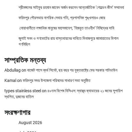
শ্রীমঙ্গলের সাইফুর রহমান জাবেদ অর্জন করলেন আন্তর্জাতিক ‘গোল্ডেন কীস’ সম্মাননা
ফরিদপুর পৌরসভায় নাগরিক সেবায় গতি, প্রশাসনিক শৃঙ্খলায়ও জোর
নোয়াখালীতে লক্ষাধিক মানুষের মহাসমাবেশ, ‘হিজবুত তাওহীদ’ নিষিদ্ধের দাবি
জুলাই সনদ ও গণভোটের রায় বাস্তবায়নের দাবিতে দিনাজপুরে জামায়াতের বিশাল
গণমিছিল
সাম্প্রতিক মন্তব্য
Abdullag
on
বাজেট পাসে ব্যর্থ সিনেট, ছয় বছর পর যুক্তরাষ্ট্রে ফের সরকার শাটডাউন
Kamal
on
ফরিদপুর সদর উপজেলা পরিষদের সাধারণ সভা অনুষ্ঠিত
types stainless steel
on
৪৮তম বিশেষ বিসিএস: স্বাস্থ্য ক্যাডারের ২১ জনের সুপারিশ
স্থগিত, দুজনের বাতিল
সংরক্ষণাগার
August 2026