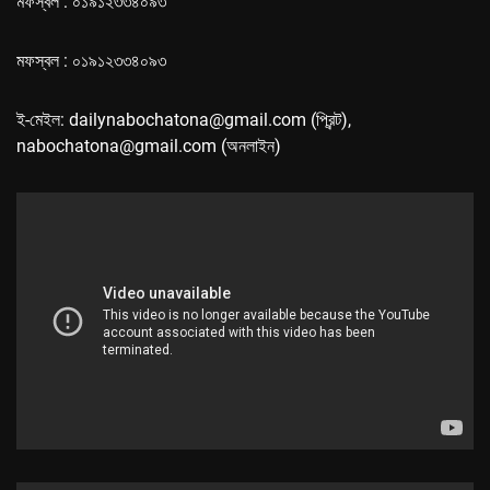
মফস্বল : ০১৯১২৩৩৪০৯৩
মফস্বল : ০১৯১২৩৩৪০৯৩
ই-মেইল: dailynabochatona@gmail.com (প্রিন্ট),
nabochatona@gmail.com (অনলাইন)