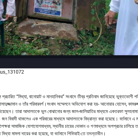
lus_131072
ে প্রচারিত “মিথ্যা, বানোয়াট ও মানহানিকর” সংবাদে তীব্র প্রতিবাদ জানিয়েছে ভুক্তভোগী প
 আসাদুজ্জামান ও তাঁর পরিবারবর্গ।সংবাদ সম্মেলনে অভিযোগ করা হয়- আনোয়ার হোসেন, কামরুজ
য দিয়েছেন। তারা আদালতকে ভুল বোঝানোর জন্য জাল-জালিয়াতির মাধ্যমে একতরফা সুলহনাম
 জন বিবাদী থাকলেও এক পরিবারের মাধ্যমে আদালতকে বিভ্রান্ত করা হয়েছে। বর্তমানে এ ম
ষরা সামাজিক যোগাযোগমাধ্যম, স্থানীয় চায়ের দোকান ও গণমাধ্যমে অপপ্রচার চালিয়ে ত
িথ্যা মামলা দায়ের করা হয়েছে, যা বর্তমানে পিবিআই-তে তদন্তাধীন।