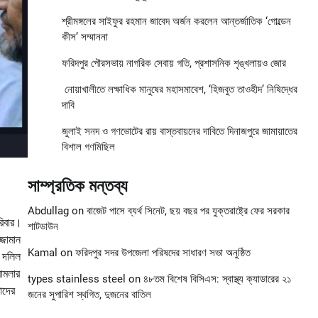
শ্রীমঙ্গলের সাইফুর রহমান জাবেদ অর্জন করলেন আন্তর্জাতিক ‘গোল্ডেন
কীস’ সম্মাননা
ফরিদপুর পৌরসভায় নাগরিক সেবায় গতি, প্রশাসনিক শৃঙ্খলায়ও জোর
নোয়াখালীতে লক্ষাধিক মানুষের মহাসমাবেশ, ‘হিজবুত তাওহীদ’ নিষিদ্ধের
দাবি
জুলাই সনদ ও গণভোটের রায় বাস্তবায়নের দাবিতে দিনাজপুরে জামায়াতের
বিশাল গণমিছিল
সাম্প্রতিক মন্তব্য
Abdullag
on
বাজেট পাসে ব্যর্থ সিনেট, ছয় বছর পর যুক্তরাষ্ট্রে ফের সরকার
রিবার।
শাটডাউন
্জামান
Kamal
on
ফরিদপুর সদর উপজেলা পরিষদের সাধারণ সভা অনুষ্ঠিত
া দলিল
ামলার
types stainless steel
on
৪৮তম বিশেষ বিসিএস: স্বাস্থ্য ক্যাডারের ২১
াদের
জনের সুপারিশ স্থগিত, দুজনের বাতিল