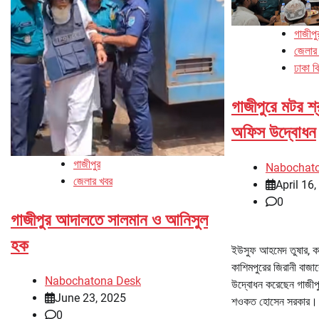
গাজীপু
জেলার
ঢাকা ব
গাজীপুরে মটর শ
অফিস উদ্বোধন
গাজীপুর
Nabochat
জেলার খবর
April 16
0
গাজীপুর আদালতে সালমান ও আনিসুল
হক
ইউসুফ আহমেদ তুষার, কা
কাশিমপুরের জিরানী বাজা
Nabochatona Desk
উদ্বোধন করেছেন গাজীপ
June 23, 2025
শওকত হোসেন সরকার। প
0