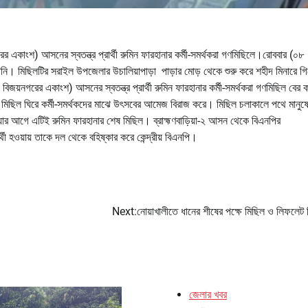
ের একাংশ) আসনের স্বতন্ত্র প্রার্থী রুমিন ফারহানার কর্মী-সমর্থকরা গণমিছিলে।রোববার (০৮
 তিনি। মিছিলটির সরাইল উপজেলার উচালিয়াপাড়া পাড়ার মোড় থেকে শুরু করে শহীদ মিনারে গি
ও বিজয়নগরের একাংশ) আসনের স্বতন্ত্র প্রার্থী রুমিন ফারহানার কর্মী-সমর্থকরা গণমিছিল বের
িছিল ঘিরে কর্মী-সমর্থকদের মাঝে উৎসবের আমেজ বিরাজ করে। মিছিল চলাকালে পথে মানুষ
 হওয়ার আগে এটিই রুমিন ফারহানার শেষ মিছিল। ব্রাহ্মণবাড়িয়া-২ আসন থেকে বিএনপির
র্থী হওয়ায় তাকে দল থেকে বহিষ্কার করে কেন্দ্রীয় বিএনপি।
Next:
নোয়াখালীতে ধানের শীষের পক্ষে মিছিল ও লিফলেট
জেলার খবর