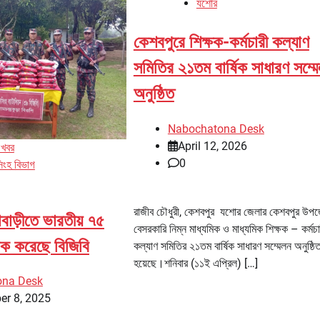
যশোর
কেশবপুরে শিক্ষক-কর্মচারী কল্যাণ
সমিতির ২১তম বার্ষিক সাধারণ সম্ম
অনুষ্ঠিত
Nabochatona Desk
April 12, 2026
 খবর
0
িংহ বিভাগ
রাজীব চৌধুরী, কেশবপুর যশোর জেলার কেশবপুর উপ
বাড়ীতে ভারতীয় ৭৫
বেসরকারি নিম্ন মাধ্যমিক ও মাধ্যমিক শিক্ষক – কর্মচা
ক করেছে বিজিবি
কল্যাণ সমিতির ২১তম বার্ষিক সাধারণ সম্মেলন অনুষ্ঠি
হয়েছে।শনিবার (১১ই এপ্রিল) […]
ona Desk
er 8, 2025