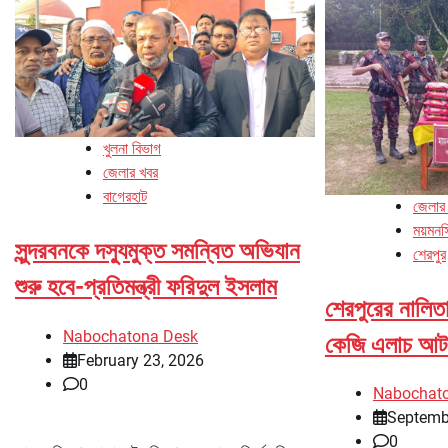
খুলনা বিভাগ
জেলার খবর
বাগেরহাট
জেলার
ময়মনস
সুন্দরবনকে দস্যুমুক্ত সমন্বিত অভিযান
শেরপুর
শুরু হবে-প্রতিমন্ত্রী ফরিদুল ইসলাম
শেরপুরের নালিতা
Nabochatona Desk
কেজি এলাচ আট
February 23, 2026
0
Nabochat
Septemb
0