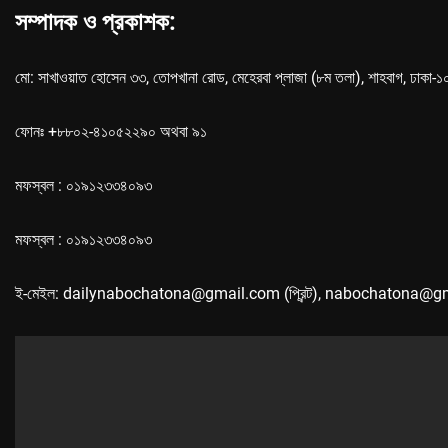
সম্পাদক ও প্রকাশক:
মো: সাখাওয়াত হোসেন ৩৩, তোপখানা রোড, মেহেরবা প্লাজা (৮ম তলা), শাহবাগ, ঢাকা-
ফোনঃ +৮৮০২-৪১০৫২২৯০ অথবা ৯১
মফস্বল : ০১৯১২৩৩৪০৯৩
মফস্বল : ০১৯১২৩৩৪০৯৩
ই-মেইল: dailynabochatona@gmail.com (প্রিন্ট), nabochatona@g