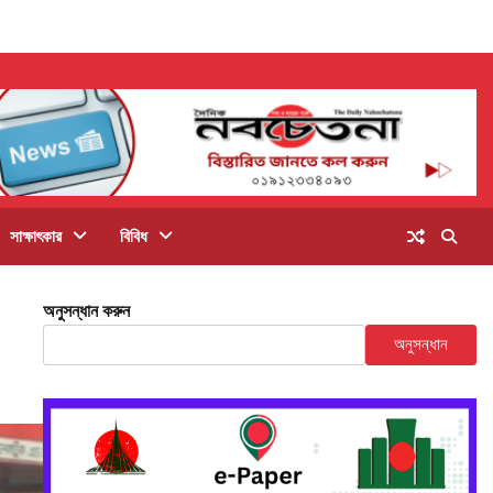
সাক্ষাৎকার
বিবিধ
অনুসন্ধান করুন
অনুসন্ধান