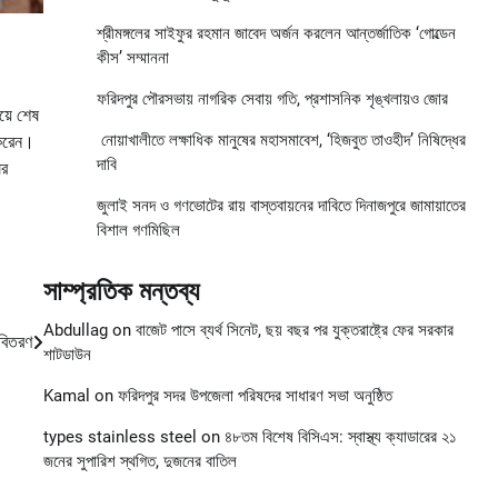
শ্রীমঙ্গলের সাইফুর রহমান জাবেদ অর্জন করলেন আন্তর্জাতিক ‘গোল্ডেন
কীস’ সম্মাননা
ফরিদপুর পৌরসভায় নাগরিক সেবায় গতি, প্রশাসনিক শৃঙ্খলায়ও জোর
য়ে শেষ
নোয়াখালীতে লক্ষাধিক মানুষের মহাসমাবেশ, ‘হিজবুত তাওহীদ’ নিষিদ্ধের
 করেন।
দাবি
ের
জুলাই সনদ ও গণভোটের রায় বাস্তবায়নের দাবিতে দিনাজপুরে জামায়াতের
বিশাল গণমিছিল
সাম্প্রতিক মন্তব্য
Abdullag
on
বাজেট পাসে ব্যর্থ সিনেট, ছয় বছর পর যুক্তরাষ্ট্রে ফের সরকার
 বিতরণ
শাটডাউন
Kamal
on
ফরিদপুর সদর উপজেলা পরিষদের সাধারণ সভা অনুষ্ঠিত
types stainless steel
on
৪৮তম বিশেষ বিসিএস: স্বাস্থ্য ক্যাডারের ২১
জনের সুপারিশ স্থগিত, দুজনের বাতিল