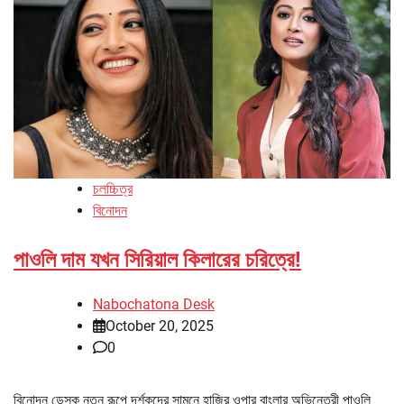
চলচ্চিত্র
বিনোদন
পাওলি দাম যখন সিরিয়াল কিলারের চরিত্রে!
Nabochatona Desk
October 20, 2025
0
বিনোদন ডেস্ক নতুন রূপে দর্শকদের সামনে হাজির ওপার বাংলার অভিনেত্রী পাওলি