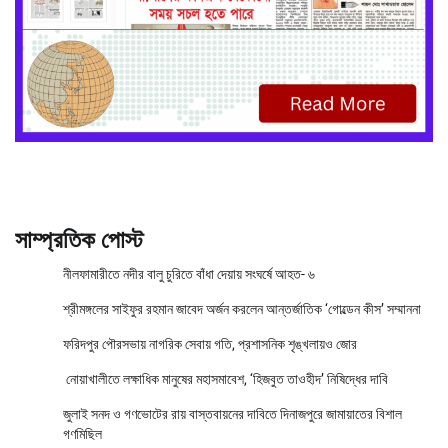
সাম্প্রতিক পোস্ট
নীলফামারীতে নদীর বালু চুরিতে বাঁধা দেয়ায় সংঘর্ষে আহত- ৬
শ্রীমঙ্গলের সাইফুর রহমান জাবেদ অর্জন করলেন আন্তর্জাতিক ‘গোল্ডেন কীস’ সম্মাননা
ফরিদপুর পৌরসভায় নাগরিক সেবায় গতি, প্রশাসনিক শৃঙ্খলায়ও জোর
নোয়াখালীতে লক্ষাধিক মানুষের মহাসমাবেশ, ‘হিজবুত তাওহীদ’ নিষিদ্ধের দাবি
জুলাই সনদ ও গণভোটের রায় বাস্তবায়নের দাবিতে দিনাজপুরে জামায়াতের বিশাল
গণমিছিল