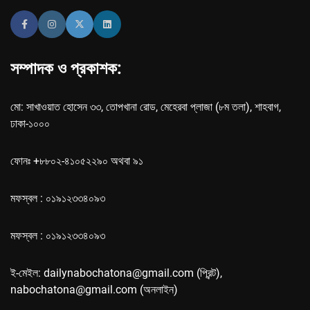
সম্পাদক ও প্রকাশক:
মো: সাখাওয়াত হোসেন ৩৩, তোপখানা রোড, মেহেরবা প্লাজা (৮ম তলা), শাহবাগ,
ঢাকা-১০০০
ফোনঃ +৮৮০২-৪১০৫২২৯০ অথবা ৯১
মফস্বল : ০১৯১২৩৩৪০৯৩
মফস্বল : ০১৯১২৩৩৪০৯৩
ই-মেইল: dailynabochatona@gmail.com (প্রিন্ট),
nabochatona@gmail.com (অনলাইন)