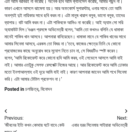
এটা আমি বরাবরই না করেছি। অনেক ছবি আমি ক্যানসেল করেছি, আমার পছন্দ না।
কারণ এখানে আসলে ঝামেলা হয়। আর অফকোর্স সুপারস্টার, ওনার সাথে তো আমি
অবশ্যই দুই নায়িকার সাথে ছবি করব না। এটা মানুষ খারাপ বলুক, ভালো বলুক, তাদের
ব্যাপার। বাট আমি করব না। এটা শাকিবকে আমিও না করেছি। আই অ্যাম সো সরি
অ্যাবাউট দিস।’গুঞ্জন প্রসঙ্গে অভিনেত্রী বলেন, ‘আমি তো কখনও বলিনি যে ধামাকা
মানেই শাকিব খান আসবে। আপনারা বানিয়েছেন। ধামাকা মানে যে শাকিব খানের সাথে
আমার সিনেমা আসবে, এরকম তো বিষয় না।’তবে, কাজের ক্ষেত্রে তিনি যে কোনো
প্রযোজকের কাছে অনুরোধ করে সুযোগ নিতে চান না, সে বিষয়টিও স্পষ্ট করেন।
বলেন, ‘আমি রিকোয়েস্ট করে কোনো ছবি আমি করব, ওই লেভেলে আসলে আমি যাই
নাই। আমার এতটুকু সেলফ রেসপেক্ট নিজের আছে। আর রিকোয়েস্ট করে আমি ঢোকার
মতো ইনশাআল্লাহ ওই দূরে আমি যাই নাই। কারণ আপনারা জানেন আমি শখে সিনেমা
করি। এটা আমার টোটাল প্রফেশন না।’
Posted in
চলচ্চিত্র
,
বিনোদন
Post
Previous:
Next:
navigation
‘জীবনের ইতি কখন কোথায় ঘটে যাবে কেউ
এবার হরর সিনেমায় সাইয়ারা অভিনেত্রী