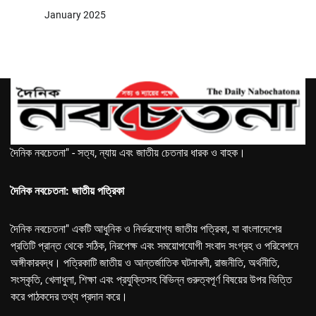
January 2025
দৈনিক নবচেতনা" - সত্য, ন্যায় এবং জাতীয় চেতনার ধারক ও বাহক।
দৈনিক নবচেতনা: জাতীয় পত্রিকা
দৈনিক নবচেতনা" একটি আধুনিক ও নির্ভরযোগ্য জাতীয় পত্রিকা, যা বাংলাদেশের
প্রতিটি প্রান্ত থেকে সঠিক, নিরপেক্ষ এবং সময়োপযোগী সংবাদ সংগ্রহ ও পরিবেশনে
অঙ্গীকারবদ্ধ। পত্রিকাটি জাতীয় ও আন্তর্জাতিক ঘটনাবলী, রাজনীতি, অর্থনীতি,
সংস্কৃতি, খেলাধুলা, শিক্ষা এবং প্রযুক্তিসহ বিভিন্ন গুরুত্বপূর্ণ বিষয়ের উপর ভিত্তি
করে পাঠকদের তথ্য প্রদান করে।