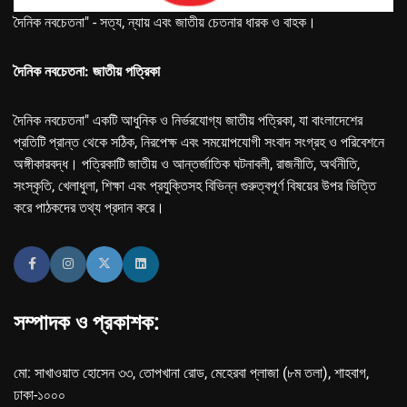
দৈনিক নবচেতনা" - সত্য, ন্যায় এবং জাতীয় চেতনার ধারক ও বাহক।
দৈনিক নবচেতনা: জাতীয় পত্রিকা
দৈনিক নবচেতনা" একটি আধুনিক ও নির্ভরযোগ্য জাতীয় পত্রিকা, যা বাংলাদেশের
প্রতিটি প্রান্ত থেকে সঠিক, নিরপেক্ষ এবং সময়োপযোগী সংবাদ সংগ্রহ ও পরিবেশনে
অঙ্গীকারবদ্ধ। পত্রিকাটি জাতীয় ও আন্তর্জাতিক ঘটনাবলী, রাজনীতি, অর্থনীতি,
সংস্কৃতি, খেলাধুলা, শিক্ষা এবং প্রযুক্তিসহ বিভিন্ন গুরুত্বপূর্ণ বিষয়ের উপর ভিত্তি
করে পাঠকদের তথ্য প্রদান করে।
সম্পাদক ও প্রকাশক:
মো: সাখাওয়াত হোসেন ৩৩, তোপখানা রোড, মেহেরবা প্লাজা (৮ম তলা), শাহবাগ,
ঢাকা-১০০০