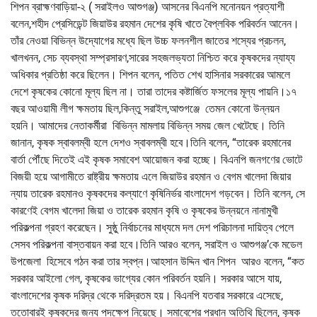
শিপন ব্রাহ্মণবাড়িয়া-২ ( সরাইলও আশুগঞ্জ) আসনের বিএনপি মনোনয়ন প্রত্যাশী
বলেন,শহীদ প্রেসিডেন্ট জিয়াউর রহমান দেশের কৃষি খাতে বৈপ্লবিক পরিবর্তন আনেন।
তাঁর নেওয়া বিভিন্ন উদ্যোগের মধ্যে ছিল উচ্চ ফলনশীল জাতের শস্যের প্রচলন,
খালখনন, সেচ ব্যবস্থা সম্প্রসারণ,সারের সহজলভ্যতা নিশ্চিত করে কৃষকদের ন্যায্য
অধিকার প্রতিষ্ঠা করে ছিলেন। শিপন বলেন, পতিত শেখ হাসিনার সরকারের আমলে
দেশে কৃষকের কোনো মূল্য ছিল না। তারা তাদের কষ্টার্জিত ফসলের মূল্য পায়নি।১৭
বছর আওয়ামী লীগ ক্ষমতায় ছিল,কিন্তু সরাইল,আশুগঞ্জে তেমন কোনো উন্নয়ন
হয়নি। আমাদের নেতাকর্মীরা বিভিন্ন মামলায় বিভিন্ন সময় জেল খেটেছে। তিনি
জানান, কৃষক স্বাবলম্বী হলে দেশও স্বাবলম্বী হবে।তিনি বলেন, “তারেক রহমানের
বার্তা পৌঁছে দিতেই এই কৃষক সমাবেশ আয়োজন করা হচ্ছে। বিএনপি জনগণের ভোটে
বিজয়ী হয়ে আগামীতে রাষ্ট্রীয় ক্ষমতায় এলে জিয়াউর রহমান ও বেগম খালেদা জিয়ার
ন্যায় তারেক রহমানও কৃষকদের কল্যাণে কৃষিনির্ভর বাংলাদেশ গড়বেন। তিনি বলেন, সে
কারণেই বেগম খালেদা জিয়া ও তারেক রহমান কৃষি ও কৃষকের উন্নয়নে নানামুখী
পরিকল্পনা গ্রহণ করেছেন। সুষ্ঠু নির্বাচনের মাধ্যমে দল দেশ পরিচালনা দায়িত্ব পেলে
সেসব পরিকল্পনা বাস্তবায়ন করা হবে।তিনি আরও বলেন, সরাইল ও আশুগঞ্জ’কে মডেল
উপজেলা হিসেবে গঠন করা তার স্বপ্ন।আহসান উদ্দিন খান শিপন আরও বলেন, “কত
সরকার আইলো গেল, কৃষকের ভাগ্যের কোন পরিবর্তন হয়নি। সরকার আসে যায়,
বাংলাদেশের কৃষক দরিদ্র থেকে দরিদ্রতম হয়। বিএনপি যতবার সরকারে এসেছে,
ততোবারই কৃষকদের জন্য পদক্ষেপ নিয়েছে। সমাবেশের প্রধান অতিথি ছিলেন, কৃষক