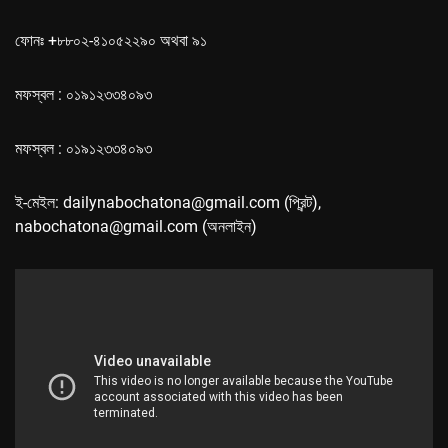
ফোনঃ +৮৮০২-৪১০৫২২৯০ অথবা ৯১
মফস্বল : ০১৯১২৩৩৪০৯৩
মফস্বল : ০১৯১২৩৩৪০৯৩
ই-মেইল: dailynabochatona@gmail.com (প্রিন্ট),
nabochatona@gmail.com (অনলাইন)