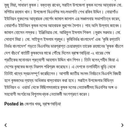
মুজু মিয়া, সাধারণ কৃষক। বক্তব্য রাখেন, সরাইল উপজেলা কৃষক দলের আহ্বায়ক মো.
মশিউর রহমান খান। উপজেলা বিএনপির সহ-সভাপতি শেখ রকিব উদ্দিন। নোয়াগাঁও
ইউনিয়ন যুবদলের আহ্বায়ক মোর্শেদ জামাল জালাল এর সঞ্চালনায় সভাপতিত্ব করেন,
নোয়াগাঁও ইউনিয়ন কৃষক দলের আহবায়ক মুরশেদ মৈশান। শাহ অলি উল্লাহ জাবেদ।
জামাল হোসেন লস্কর। ইঞ্জিনিয়ার মো. আরিফুল ইসলাম শিকল ।মুরাদ সরদার। মো.
সোহাগ মিয়া। মো. সাইফুল ইসলাম প্রমুখ। কৃষিনির্ভর বাংলাদেশ’ এবং ‘কৃষি রপ্তানি
নির্ভর বাংলাদেশ’ গড়তে বিএনপির ভারপ্রাপ্ত চেয়ারম্যান তারেক রহমানের ‘কৃষক বাঁচলে
দেশ বাঁচবে’ বার্তাটি কৃষকদের মাঝে পৌঁছে দিলেন ব্রাহ্মণবাড়িয়া -২ ধারের শেষ
প্রতীকের মনোনয়ন প্রত্যাশী আহসান উদ্দিন খান শিপন। তিনি বলেন,শহীদ জিয়া এ
দেশের কৃষকের জন্য নিরলস পরিশ্রম করেছেন। এ দেশকে তলাবিহীন ঝুড়ি থেকে
তিনিই খাদ্যে স্বয়ংসম্পূর্ণ করেছিলেন। আগামী জাতীয় সংসদ নির্বাচনে বিএনপি বিজয়ী
হলে কৃষকদের ন্যায্য অধিকার বাস্তবায়ন করা হবে। সরাইল উপজেলার বিভিন্ন
ইউনিয়ন ও ওয়ার্ড থেকে মিছিলসহকারে কৃষক দলের নেতাকর্মীসহ বিএনপির অঙ্গ ও
সহযোগী সংগঠনের বিপুলসংখ্যক নেতাকর্মী অংশগ্রহণ করেন।
Posted in
জেলার খবর
,
ব্রাহ্মণবাড়িয়া
Post