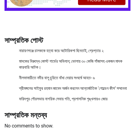
সাম্প্রতিক পোস্ট
নারায়ণগঞ্জে চালককে হত্যা করে অটোরিকশা ছিনতাই, গ্রেপ্তার ২
মাদকের বিরুদ্ধে কোস্ট গার্ডের অভিযান; ভোলায় ৩০ কেজি গাঁজাসহ একজন মাদক
কারবারি আটক।
নীলফামারীতে নদীর বালু চুরিতে বাঁধা দেয়ায় সংঘর্ষে আহত- ৬
শ্রীমঙ্গলের সাইফুর রহমান জাবেদ অর্জন করলেন আন্তর্জাতিক ‘গোল্ডেন কীস’ সম্মাননা
ফরিদপুর পৌরসভায় নাগরিক সেবায় গতি, প্রশাসনিক শৃঙ্খলায়ও জোর
সাম্প্রতিক মন্তব্য
No comments to show.