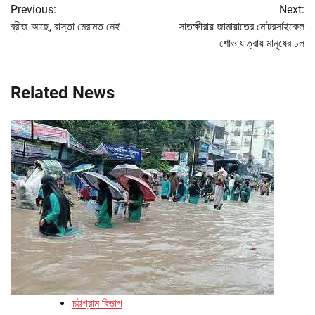
Previous:
Next:
navigation
ব্রীজ আছে, রাস্তা মেরামত নেই
সাতক্ষীরায় জামায়াতের মোটরসাইকেল
শোভাযাত্রায় মানুষের ঢল
Related News
চট্টগ্রাম বিভাগ