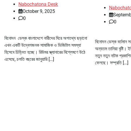
Nabochatona Desk
Nabochat
October 9, 2025
Septemb
0
0
বিনোদন ডেস্ক বাংলাদেশে নারীদের ঘিরে অপতথ্য ছড়ানো
বিনোদন ডেস্ক বর্তমান স
এখন একটি উদ্বেগজনক সামাজিক ও ডিজিটাল সমস্যা
অন্যতম তানিয়া বৃষ্টি।
হিসেবে চিহ্নিত হচ্ছে। রিউমর স্ক্যানারের বিশ্লেষণে উঠে
নতুন নতুন নাটক প্রকাশিত
এসেছে, চলতি বছরের জানুয়ারি […]
ফেলছে। সম্প্রতি […]