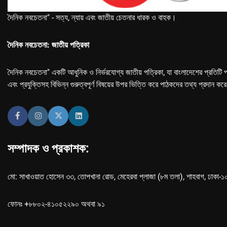
দৈনিক নবচেতনা" - সত্য, ন্যায় এবং জাতীয় চেতনার ধারক ও বাহক।
দৈনিক নবচেতনা: জাতীয় পত্রিকা
দৈনিক নবচেতনা" একটি আধুনিক ও নির্ভরযোগ্য জাতীয় পত্রিকা, যা বাংলাদেশের প্রতিটি প
এবং প্রযুক্তিসহ বিভিন্ন গুরুত্বপূর্ণ বিষয়ের উপর ভিত্তি করে পাঠকদের তথ্য প্রদান কর
সম্পাদক ও প্রকাশক:
মো: সাখাওয়াত হোসেন ৩৩, তোপখানা রোড, মেহেরবা প্লাজা (৮ম তলা), শাহবাগ, ঢাকা-
ফোনঃ +৮৮০২-৪১০৫২২৯০ অথবা ৯১