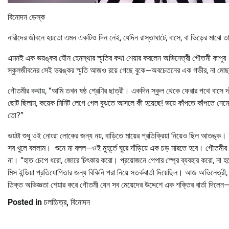
বিনোদন ডেস্ক
নারীদের জীবনে হয়তো এমন একটিও দিন নেই, যেদিন রাস্তাঘাটে, বাসে, বা ভিড়ের মাঝে
এমনই এক ভয়ঙ্কর যৌন হেনস্থার স্মৃতির কথা শেয়ার করলেন অভিনেত্রী গৌতমী কাপুর
স্কুলজীবনের সেই ভয়ঙ্কর স্মৃতি আজও রয়ে গেছে বুকে—অবচেতনের এক গভীর, না মোছ
গৌতমীর কথায়, “আমি তখন ষষ্ঠ শ্রেণির ছাত্রী। একদিন স্কুল থেকে ফেরার পথে বাসে দ
ছোট ছিলাম, কয়েক মিনিট লেগে গেল বুঝতে আসলে কী হয়েছে! ভয়ে কাঁপতে কাঁপতে নেম
তো?”
ভয়টা শুধু ওই নোংরা লোকের জন্য নয়, বাড়িতে মায়ের প্রতিক্রিয়া নিয়েও ছিল আতঙ্ক
সব খুলে বললাম। শুনে মা বলল—ওই মুহূর্তে ঘুরে দাঁড়িয়ে এক চড় মারতে হবে। গৌতমীর 
না। “হাত চেপে ধরো, জোরে চিৎকার করো। প্রয়োজনে পেপার স্প্রে ব্যবহার করো, না
মিস ইন্ডিয়া প্রতিযোগিতার জন্য বিকিনি পরা নিয়ে সতর্কবার্তা দিয়েছিল। আজ অভিনেত্র
তিক্ত অভিজ্ঞতা শেয়ার করে গৌতমী যেন সব মেয়েদের উদ্দেশে এক শক্তির বার্তা দিলেন
Posted in
চলচ্চিত্র
,
বিনোদন