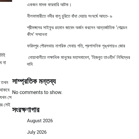
একজন মাদক কারবারি আটক।
নীলফামারীতে নদীর বালু চুরিতে বাঁধা দেয়ায় সংঘর্ষে আহত- ৬
শ্রীমঙ্গলের সাইফুর রহমান জাবেদ অর্জন করলেন আন্তর্জাতিক ‘গোল্ডেন
কীস’ সম্মাননা
ফরিদপুর পৌরসভায় নাগরিক সেবায় গতি, প্রশাসনিক শৃঙ্খলায়ও জোর
তটাই
নোয়াখালীতে লক্ষাধিক মানুষের মহাসমাবেশ, ‘হিজবুত তাওহীদ’ নিষিদ্ধের
ে না
দাবি
সাম্প্রতিক মন্তব্য
। তখন
 থাকবে
No comments to show.
 যখন সে
বের সেই
সংরক্ষণাগার
August 2026
July 2026