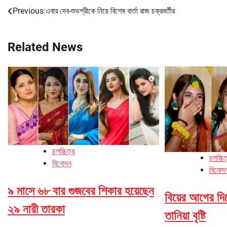
Previous:
এবার দেব-শুভশ্রীকে নিয়ে বিশেষ বার্তা রাজ চক্রবর্তীর
Post
navigation
Related News
চলচ্চিত্র
চলচ্চিত
বিনোদন
বিনোদ
৯ মাসে ৬৮ বার গুজবের শিকার হয়েছেন
বিয়ের আগের দি
২৯ নারী তারকা
তানিয়া বৃষ্টি