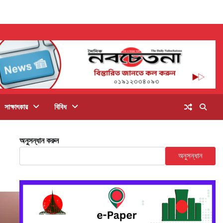
সাক্ষাৎকার
বিবিধ
অনুসন্ধান করুন
অনুসন্ধান