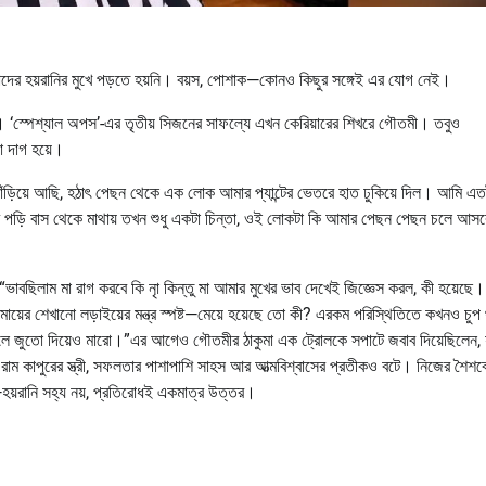
 তাদের হয়রানির মুখে পড়তে হয়নি। বয়স, পোশাক—কোনও কিছুর সঙ্গেই এর যোগ নেই।
। ‘স্পেশ্যাল অপস’-এর তৃতীয় সিজনের সাফল্যে এখন কেরিয়ারের শিখরে গৌতমী। তবুও
া দাগ হয়ে।
াঁড়িয়ে আছি, হঠাৎ পেছন থেকে এক লোক আমার প্যান্টের ভেতরে হাত ঢুকিয়ে দিল। আমি এ
ে পড়ি বাস থেকে মাথায় তখন শুধু একটা চিন্তা, ওই লোকটা কি আমার পেছন পেছন চলে আসব
। “ভাবছিলাম মা রাগ করবে কি নাৃ কিন্তু মা আমার মুখের ভাব দেখেই জিজ্ঞেস করল, কী হয়েছে
মায়ের শেখানো লড়াইয়ের মন্ত্র স্পষ্ট—মেয়ে হয়েছে তো কী? এরকম পরিস্থিতিতে কখনও চুপ
 হলে জুতো দিয়েও মারো।”এর আগেও গৌতমীর ঠাকুমা এক ট্রোলকে সপাটে জবাব দিয়েছিলেন,
ী, রাম কাপুরের স্ত্রী, সফলতার পাশাপাশি সাহস আর আত্মবিশ্বাসের প্রতীকও বটে। নিজের শৈশ
—হয়রানি সহ্য নয়, প্রতিরোধই একমাত্র উত্তর।