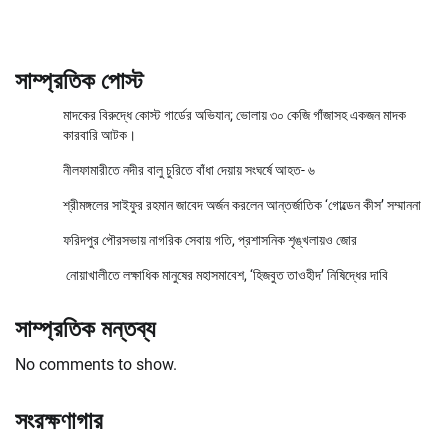
সাম্প্রতিক পোস্ট
মাদকের বিরুদ্ধে কোস্ট গার্ডের অভিযান; ভোলায় ৩০ কেজি গাঁজাসহ একজন মাদক
কারবারি আটক।
নীলফামারীতে নদীর বালু চুরিতে বাঁধা দেয়ায় সংঘর্ষে আহত- ৬
শ্রীমঙ্গলের সাইফুর রহমান জাবেদ অর্জন করলেন আন্তর্জাতিক ‘গোল্ডেন কীস’ সম্মাননা
ফরিদপুর পৌরসভায় নাগরিক সেবায় গতি, প্রশাসনিক শৃঙ্খলায়ও জোর
নোয়াখালীতে লক্ষাধিক মানুষের মহাসমাবেশ, ‘হিজবুত তাওহীদ’ নিষিদ্ধের দাবি
সাম্প্রতিক মন্তব্য
No comments to show.
সংরক্ষণাগার