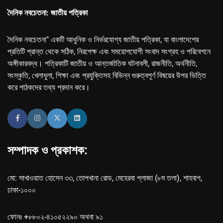
দৈনিক নবচেতনা: জাতীয় পত্রিকা
দৈনিক নবচেতনা" একটি আধুনিক ও নির্ভরযোগ্য জাতীয় পত্রিকা, যা বাংলাদেশের
প্রতিটি প্রান্ত থেকে সঠিক, নিরপেক্ষ এবং সময়োপযোগী সংবাদ সংগ্রহ ও পরিবেশনে
অঙ্গীকারবদ্ধ। পত্রিকাটি জাতীয় ও আন্তর্জাতিক ঘটনাবলী, রাজনীতি, অর্থনীতি,
সংস্কৃতি, খেলাধুলা, শিক্ষা এবং প্রযুক্তিসহ বিভিন্ন গুরুত্বপূর্ণ বিষয়ের উপর ভিত্তি
করে পাঠকদের তথ্য প্রদান করে।
সম্পাদক ও প্রকাশক:
মো: সাখাওয়াত হোসেন ৩৩, তোপখানা রোড, মেহেরবা প্লাজা (৮ম তলা), শাহবাগ,
ঢাকা-১০০০
ফোনঃ +৮৮০২-৪১০৫২২৯০ অথবা ৯১