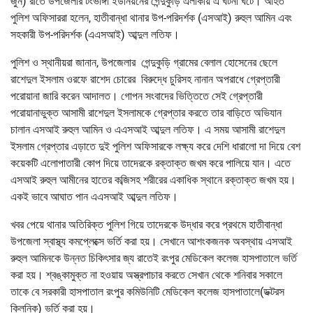
জুন) রাতে উপজেলার টংভাঙ্গা ইউনিয়নের গেন্দুকুড়ি এলাকায় এ ঘটনা ঘটে। আহত
পুলিশ অফিসাররা হলেন, হাতীবান্ধা থানার উপ-পরিদর্শক (এসআই) রুহুল আমিন এবং
সহকারী উপ-পরিদর্শক (এএসআই) আব্দুল লতিফ।
পুলিশ ও স্থানীয়রা জানান, উপজেলার গেন্দুকুড়ি গ্রামের বেলাল হোসেনের ছেলে
রাশেদুল ইসলাম ওরফে রাশেদ চোরের বিরুদ্ধে চুরিসহ নানান অপরাধে গ্রেপ্তারী
পরোয়ানা জারি করেন আদালত। গোপন সংবাদের ভিত্তিতে সেই গ্রেপ্তারী
পরোয়ানাভুক্ত আসামী রাশেদুল ইসলামকে গ্রেপ্তার করতে তার বাড়িতে অভিযান
চালান এসআই রুহুল আমিন ও এএসআই আব্দুল লতিফ। এ সময় আসামী রাশেদুল
ইসলাম গ্রেপ্তার এড়াতে দুই পুলিশ অফিসারকে লক্ষ্য করে দেশি ধারালো দা দিয়ে বেশ
কয়েকটি এলোপাতারী কোপ দিয়ে তাদেরকে রক্তাক্ত জখম করে পালিয়ে যান। এতে
এসআই রুহুল আমীনের হাতের কব্জিসহ শরীরের একাধিক স্থানে রক্তাক্ত জখম হয়।
একই ভাবে আঘাত পান এএসআই আব্দুল লতিফ।
খবর পেয়ে থানার অতিরিক্ত পুলিশ গিয়ে তাদেরকে উদ্ধার করে প্রথমে হাতীবান্ধা
উপজেলা স্বাস্থ্য কমপ্লেক্সে ভর্তি করা হয়। সেখানে আশংকজনক অবস্থায় এসআই
রুহুল আমিনকে উন্নত চিকিৎসার জ্য রাতেই রংপুর মেডিকেল কলেজ হাসপাতালে ভর্তি
করা হয়। শ্বঙ্কামুক্ত না হওয়ায় অস্ত্রপাচার করতে সেখান থেকে শনিবার সকালে
তাকে বে সরকারী হাসপাতাল রংপুর কমিউনিটি মেডিকেল কলেজ হাসপাতালে(ডক্টরস
ক্লিনিক) ভর্তি করা হয়।