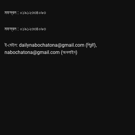
মফস্বল : ০১৯১২৩৩৪০৯৩
মফস্বল : ০১৯১২৩৩৪০৯৩
ই-মেইল: dailynabochatona@gmail.com (প্রিন্ট),
nabochatona@gmail.com (অনলাইন)