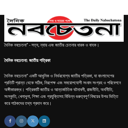
দৈনিক নবচেতনা" - সত্য, ন্যায় এবং জাতীয় চেতনার ধারক ও বাহক।
দৈনিক নবচেতনা: জাতীয় পত্রিকা
দৈনিক নবচেতনা" একটি আধুনিক ও নির্ভরযোগ্য জাতীয় পত্রিকা, যা বাংলাদেশের
প্রতিটি প্রান্ত থেকে সঠিক, নিরপেক্ষ এবং সময়োপযোগী সংবাদ সংগ্রহ ও পরিবেশনে
অঙ্গীকারবদ্ধ। পত্রিকাটি জাতীয় ও আন্তর্জাতিক ঘটনাবলী, রাজনীতি, অর্থনীতি,
সংস্কৃতি, খেলাধুলা, শিক্ষা এবং প্রযুক্তিসহ বিভিন্ন গুরুত্বপূর্ণ বিষয়ের উপর ভিত্তি
করে পাঠকদের তথ্য প্রদান করে।