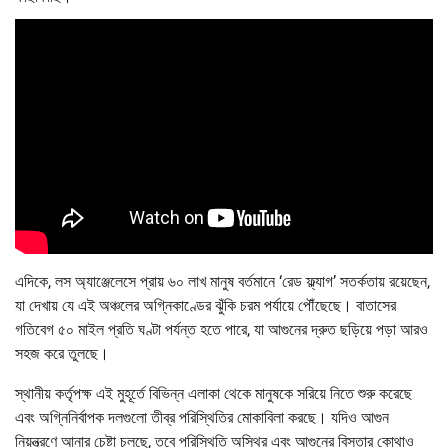
এদিকে, লস অ্যাঞ্জেলেসে প্রায় ৬০ লাখ মানুষ বর্তমানে ‘রেড ফ্ল্যাগ’ সতর্কতায় রয়েছেন,
যা দেখায় যে এই অঞ্চলের অগ্নিকাণ্ডের ঝুঁকি চরম পর্যায়ে পৌঁছেছে। বাতাসের
গতিবেগ ৫০ মাইল প্রতি ঘণ্টা পর্যন্ত হতে পারে, যা আগুনের দ্রুত ছড়িয়ে পড়া আরও
সহজ করে তুলছে।
স্থানীয় কর্তৃপক্ষ এই মুহূর্তে বিভিন্ন এলাকা থেকে মানুষকে সরিয়ে নিতে শুরু করেছে
এবং অগ্নিনির্বাপক দলগুলো তীব্র পরিস্থিতির মোকাবিলা করছে। যদিও আগুন
নিয়ন্ত্রণে আনার চেষ্টা চলছে, তবে পরিস্থিতি অস্থির এবং আগুনের বিস্তার কোথাও