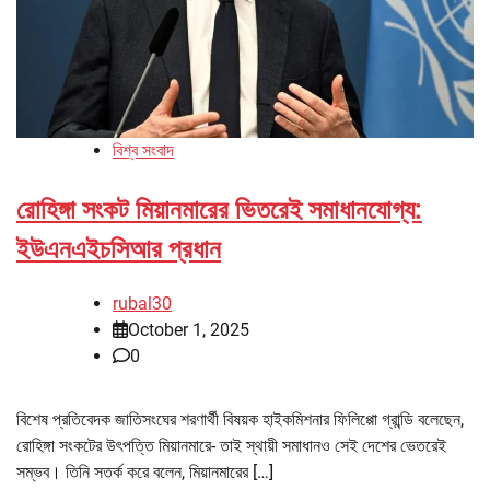
বিশ্ব সংবাদ
রোহিঙ্গা সংকট মিয়ানমারের ভিতরেই সমাধানযোগ্য:
ইউএনএইচসিআর প্রধান
rubal30
October 1, 2025
0
বিশেষ প্রতিবেদক জাতিসংঘের শরণার্থী বিষয়ক হাইকমিশনার ফিলিপ্পো গ্রান্ডি বলেছেন,
রোহিঙ্গা সংকটের উৎপত্তি মিয়ানমারে- তাই স্থায়ী সমাধানও সেই দেশের ভেতরেই
সম্ভব। তিনি সতর্ক করে বলেন, মিয়ানমারের […]