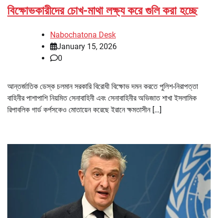
বিক্ষোভকারীদের চোখ-মাথা লক্ষ্য করে গুলি করা হচ্ছে
Nabochatona Desk
January 15, 2026
0
আন্তর্জাতিক ডেস্ক চলমান সরকারি বিরোধী বিক্ষোভ দমন করতে পুলিশ-নিরাপত্তা
বাহিনীর পাশাপাশি নিয়মিত সেনাবাহিনী এবং সেনাবাহিনীর অভিজাত শাখা ইসলামিক
রিপাবলিক গার্ড কর্পসকেও মোতায়েন করেছে ইরানে ক্ষমতাসীন […]