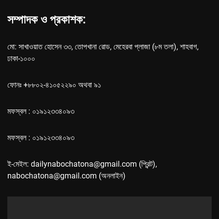
সম্পাদক ও প্রকাশক:
মো: সাখাওয়াত হোসেন ৩৩, তোপখানা রোড, মেহেরবা প্লাজা (৮ম তলা), শাহবাগ,
ঢাকা-১০০০
ফোনঃ +৮৮০২-৪১০৫২২৯০ অথবা ৯১
মফস্বল : ০১৯১২৩৩৪০৯৩
মফস্বল : ০১৯১২৩৩৪০৯৩
ই-মেইল: dailynabochatona@gmail.com (প্রিন্ট),
nabochatona@gmail.com (অনলাইন)