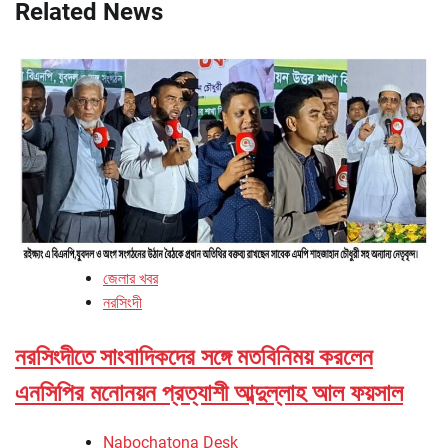
Related News
জেলার খবর
নরসিংদী
নরসিংদীতে সাংবাদিকদের সঙ্গে মতবিনিময় করলেন
এনসিপির মনোনয়ন প্রত্যাশী আব্দুল্লাহ আল ফয়সাল
Nabochatona Desk