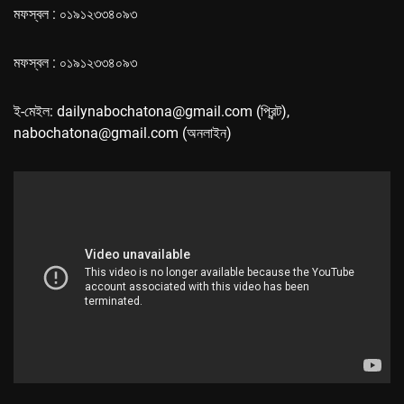
মফস্বল : ০১৯১২৩৩৪০৯৩
মফস্বল : ০১৯১২৩৩৪০৯৩
ই-মেইল: dailynabochatona@gmail.com (প্রিন্ট),
nabochatona@gmail.com (অনলাইন)