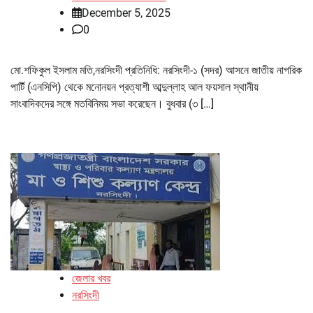
December 5, 2025
0
মো.শফিকুল ইসলাম মতি,নরসিংদী প্রতিনিধি: নরসিংদী-১ (সদর) আসনে জাতীয় নাগরিক
পার্টি (এনসিপি) থেকে মনোনয়ন প্রত্যাশী আব্দুল্লাহ আল ফয়সাল স্থানীয়
সাংবাদিকদের সঙ্গে মতবিনিময় সভা করেছেন। বুধবার (৩ […]
জেলার খবর
নরসিংদী