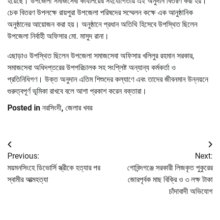
হয়েছে। উপজেলা সমাজসেবা কার্যালয়ের সহযোগিতায় এই অনুদান বিতরণ করা হয়।
চেক বিতরণ উপলক্ষে রায়পুরা উপজেলা পরিষদের সম্মেলন কক্ষে এক আনুষ্ঠানিক
অনুষ্ঠানের আয়োজন করা হয়। অনুষ্ঠানে প্রধান অতিথি হিসেবে উপস্থিত ছিলেন
উপজেলা নির্বাহী অফিসার মো. মাসুদ রানা।
এছাড়াও উপস্থিত ছিলেন উপজেলা সমাজসেবা অফিসার খলিলুর রহমান সরকার,
সমাজসেবা অধিদপ্তরের উপপরিচালক সহ সংশ্লিষ্ট অন্যান্য কর্মকর্তা ও
প্রতিনিধিগণ। উক্ত অনুদান এতিম শিশুদের কল্যাণে এবং তাদের জীবনমান উন্নয়নে
গুরুত্বপূর্ণ ভূমিকা রাখবে বলে আশা প্রকাশ করেন বক্তারা।
Posted in
নরসিংদী
,
জেলার খবর
Post
Previous:
Next:
navigation
ময়মনসিংহে ডিভোর্সি স্ত্রীকে হত্যার পর
গোবিন্দগঞ্জে সরকারী লিজকৃত পুকুরের
স্বামীর আত্মহত্যা
জোরপৃর্বক মাছ বিক্রি ও ৩ লক্ষ টাকা
চাঁদাবাদী অভিযোগ