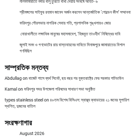
নীলফামারীতে নদীর বালু চুরিতে বাঁধা দেয়ায় সংঘর্ষে আহত- ৬
শ্রীমঙ্গলের সাইফুর রহমান জাবেদ অর্জন করলেন আন্তর্জাতিক ‘গোল্ডেন কীস’ সম্মাননা
ফরিদপুর পৌরসভায় নাগরিক সেবায় গতি, প্রশাসনিক শৃঙ্খলায়ও জোর
নোয়াখালীতে লক্ষাধিক মানুষের মহাসমাবেশ, ‘হিজবুত তাওহীদ’ নিষিদ্ধের দাবি
জুলাই সনদ ও গণভোটের রায় বাস্তবায়নের দাবিতে দিনাজপুরে জামায়াতের বিশাল
গণমিছিল
সাম্প্রতিক মন্তব্য
Abdullag
on
বাজেট পাসে ব্যর্থ সিনেট, ছয় বছর পর যুক্তরাষ্ট্রে ফের সরকার শাটডাউন
Kamal
on
ফরিদপুর সদর উপজেলা পরিষদের সাধারণ সভা অনুষ্ঠিত
types stainless steel
on
৪৮তম বিশেষ বিসিএস: স্বাস্থ্য ক্যাডারের ২১ জনের সুপারিশ
স্থগিত, দুজনের বাতিল
সংরক্ষণাগার
August 2026