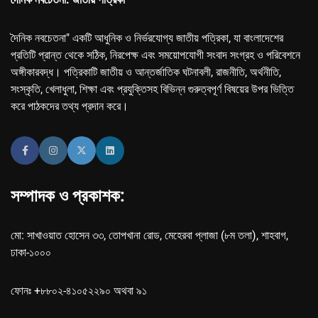
দৈনিক নবচেতনা" একটি আধুনিক ও নির্ভরযোগ্য জাতীয় পত্রিকা, যা বাংলাদেশের
প্রতিটি প্রান্ত থেকে সঠিক, নিরপেক্ষ এবং সময়োপযোগী সংবাদ সংগ্রহ ও পরিবেশনে
অঙ্গীকারবদ্ধ। পত্রিকাটি জাতীয় ও আন্তর্জাতিক ঘটনাবলী, রাজনীতি, অর্থনীতি,
সংস্কৃতি, খেলাধুলা, শিক্ষা এবং প্রযুক্তিসহ বিভিন্ন গুরুত্বপূর্ণ বিষয়ের উপর ভিত্তি
করে পাঠকদের তথ্য প্রদান করে।
সম্পাদক ও প্রকাশক:
মো: সাখাওয়াত হোসেন ৩৩, তোপখানা রোড, মেহেরবা প্লাজা (৮ম তলা), শাহবাগ,
ঢাকা-১০০০
ফোনঃ +৮৮০২-৪১০৫২২৯০ অথবা ৯১