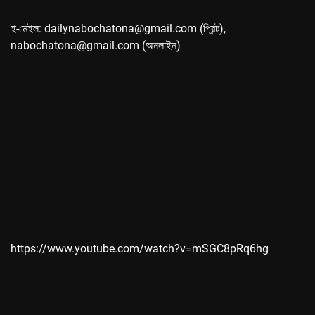
ই-মেইল: dailynabochatona@gmail.com (প্রিন্ট),
nabochatona@gmail.com (অনলাইন)
https://www.youtube.com/watch?v=mSGC8pRq6hg