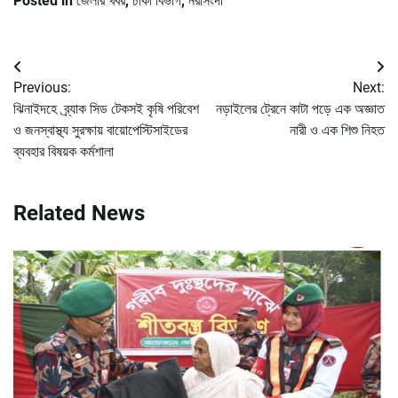
Posted in
জেলার খবর
,
ঢাকা বিভাগ
,
নরসিংদী
Post
Previous:
Next:
navigation
ঝিনাইদহে ব্র্যাক সিড টেকসই কৃষি পরিবেশ
নড়াইলের ট্রেনে কাটা পড়ে এক অজ্ঞাত
ও জনস্বাস্থ্য সুরক্ষায় বায়োপেস্টিসাইডের
নারী ও এক শিশু নিহত
ব্যবহার বিষয়ক কর্মশালা
Related News