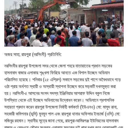
অজয় সাহা, রায়পুরা (নরসিংদী) প্রতিনিধি:
নরসিংদীর রায়পুরা উপজেলা সদর থেকে জেলা শহরে যাতায়াতের প্রধান সড়কের
হাসনাবাদ বাজার এলাকায় শৃঙ্খলা ফিরিয়ে আনতে এক বিশাল উচ্ছেদ অভিযান
পরিচালিত হয়েছে। শনিবার (২৫ এপ্রিল) সকালে সড়কের দুই পাশে অবৈধভাবে গড়ে
ওঠা প্রায় অর্ধশত স্থায়ী ও অস্থায়ী স্থাপনা উচ্ছেদ করে সড়কটি দখলমুক্ত করা
হয়। নরসিংদী-৫ আসনের সংসদ সদস্য ইঞ্জিনিয়ার আশরাফ উদ্দিন বকুল নিজে
উপস্থিত থেকে এই উচ্ছেদ অভিযানের উদ্বোধন করেন। অভিযানে প্রশাসনিক
সহায়তা প্রদান করেন রায়পুরা উপজেলা নির্বাহী কর্মকর্তা (ইউএনও) মো: মাসুদ রানা,
সহকারী কমিশনার (ভূমি) মুনমুন পাল এবং রায়পুরা থানার অফিসার ইনচার্জ (ওসি) মো:
মজিবুর রহমান। স্থানীয় সূত্রে জানা গেছে, রায়পুরা-আমিরগঞ্জ ইউনিয়নের হাসনাবাদ
বাজার ও রেলওয়ে স্টেশন সংলগ্ন এলাকায় সড়কের দুই পাশ দখল করে দোকানপাট এবং