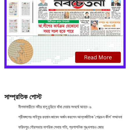
সাম্প্রতিক পোস্ট
নীলফামারীতে নদীর বালু চুরিতে বাঁধা দেয়ায় সংঘর্ষে আহত- ৬
শ্রীমঙ্গলের সাইফুর রহমান জাবেদ অর্জন করলেন আন্তর্জাতিক ‘গোল্ডেন কীস’ সম্মাননা
ফরিদপুর পৌরসভায় নাগরিক সেবায় গতি, প্রশাসনিক শৃঙ্খলায়ও জোর