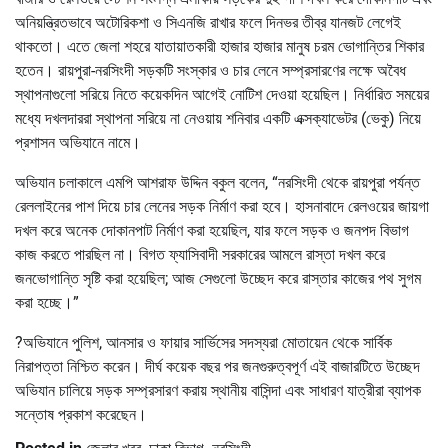
অনিয়ন্ত্রিতভাবে অটোরিকশা ও সিএনজি রাখার ফলে দিনভর তীব্র যানজট লেগেই
থাকতো। এতে জেলা শহরে যাতায়াতকারী হাজার হাজার মানুষ চরম ভোগান্তির শিকার
হতেন। রায়পুরা-নরসিংদী সড়কটি সংস্কার ও চার লেনে সম্প্রসারণের লক্ষে অবৈধ
স্থাপনাগুলো সরিয়ে নিতে কয়েকদিন আগেই নোটিশ দেওয়া হয়েছিল। নির্ধারিত সময়ের
মধ্যে দখলদাররা স্থাপনা সরিয়ে না নেওয়ায় শনিবার একটি এক্সক্যাভেটর (ভেকু) নিয়ে
প্রশাসন অভিযানে নামে।
অভিযান চলাকালে এমপি আশরাফ উদ্দিন বকুল বলেন, “নরসিংদী থেকে রায়পুরা পর্যন্ত
রেললাইনের পাশ দিয়ে চার লেনের সড়ক নির্মাণ করা হবে। হাসনাবাদে রেলওয়ের জায়গা
দখল করে অনেক দোকানপাট নির্মাণ করা হয়েছিল, যার ফলে সড়ক ও জনপদ বিভাগ
কাজ করতে পারছিল না। বিগত ফ্যাসিবাদী সরকারের আমলে রাস্তা দখল করে
জনভোগান্তি সৃষ্টি করা হয়েছিল; আজ সেগুলো উচ্ছেদ করে রাস্তার কাজের পথ সুগম
করা হচ্ছে।”
?অভিযানে পুলিশ, আনসার ও ফায়ার সার্ভিসের সদস্যরা মোতায়েন থেকে সার্বিক
নিরাপত্তা নিশ্চিত করেন। দীর্ঘ কয়েক বছর পর জনগুরুত্বপূর্ণ এই বাজারটিতে উচ্ছেদ
অভিযান চালিয়ে সড়ক সম্প্রসারণ করায় স্থানীয় বাসিন্দা এবং সাধারণ যাত্রীরা ব্যাপক
সন্তোষ প্রকাশ করেছেন।