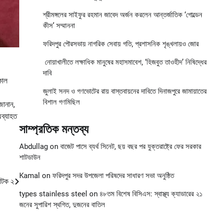
শ্রীমঙ্গলের সাইফুর রহমান জাবেদ অর্জন করলেন আন্তর্জাতিক ‘গোল্ডেন
কীস’ সম্মাননা
ফরিদপুর পৌরসভায় নাগরিক সেবায় গতি, প্রশাসনিক শৃঙ্খলায়ও জোর
নোয়াখালীতে লক্ষাধিক মানুষের মহাসমাবেশ, ‘হিজবুত তাওহীদ’ নিষিদ্ধের
দাবি
কাল
জুলাই সনদ ও গণভোটের রায় বাস্তবায়নের দাবিতে দিনাজপুরে জামায়াতের
বিশাল গণমিছিল
জানান,
অব্যাহত
সাম্প্রতিক মন্তব্য
Abdullag
on
বাজেট পাসে ব্যর্থ সিনেট, ছয় বছর পর যুক্তরাষ্ট্রে ফের সরকার
শাটডাউন
Kamal
on
ফরিদপুর সদর উপজেলা পরিষদের সাধারণ সভা অনুষ্ঠিত
 আটক ২
types stainless steel
on
৪৮তম বিশেষ বিসিএস: স্বাস্থ্য ক্যাডারের ২১
জনের সুপারিশ স্থগিত, দুজনের বাতিল