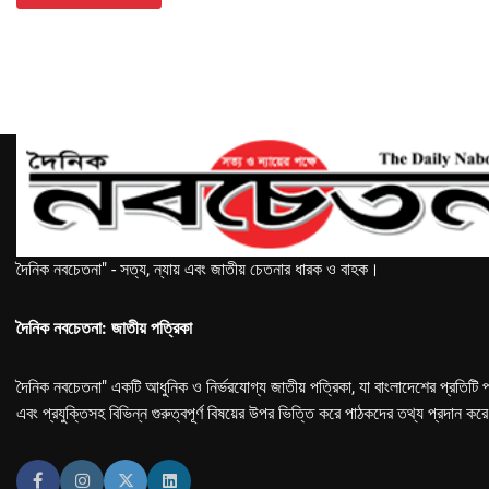
দৈনিক নবচেতনা" - সত্য, ন্যায় এবং জাতীয় চেতনার ধারক ও বাহক।
দৈনিক নবচেতনা: জাতীয় পত্রিকা
দৈনিক নবচেতনা" একটি আধুনিক ও নির্ভরযোগ্য জাতীয় পত্রিকা, যা বাংলাদেশের প্রতিটি প
এবং প্রযুক্তিসহ বিভিন্ন গুরুত্বপূর্ণ বিষয়ের উপর ভিত্তি করে পাঠকদের তথ্য প্রদান কর