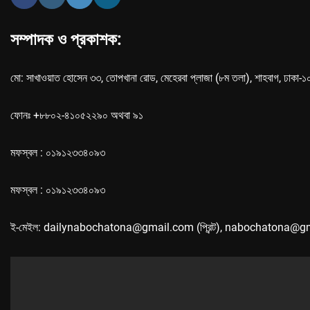
সম্পাদক ও প্রকাশক:
মো: সাখাওয়াত হোসেন ৩৩, তোপখানা রোড, মেহেরবা প্লাজা (৮ম তলা), শাহবাগ, ঢাকা-
ফোনঃ +৮৮০২-৪১০৫২২৯০ অথবা ৯১
মফস্বল : ০১৯১২৩৩৪০৯৩
মফস্বল : ০১৯১২৩৩৪০৯৩
ই-মেইল: dailynabochatona@gmail.com (প্রিন্ট), nabochatona@g