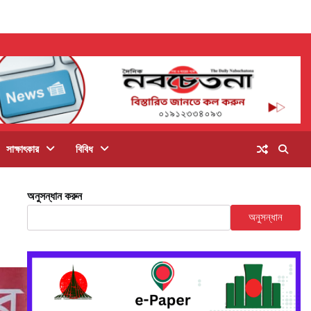
সাক্ষাৎকার
বিবিধ
অনুসন্ধান করুন
অনুসন্ধান