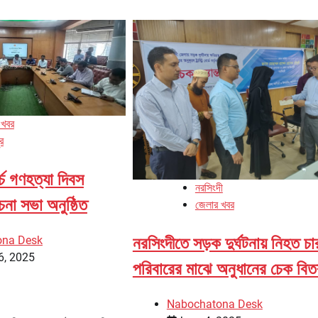
 খবর
র
্চ গণহত্যা দিবস
নরসিংদী
না সভা অনুষ্ঠিত
জেলার খবর
ona Desk
নরসিংদীতে সড়ক দুর্ঘটনায় নিহত চা
6, 2025
পরিবারের মাঝে অনুধানের চেক বি
Nabochatona Desk