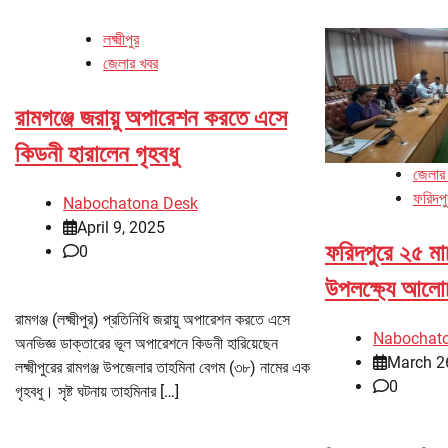
লক্ষ্মীপুর
জেলার খবর
রামগঞ্জে জরায়ু অপারেশন করতে এসে
কিডনী হারালেন গৃহবধু
জেলার
ফরিদপু
Nabochatona Desk
April 9, 2025
ফরিদপুরে ২৫ মার
0
উপলক্ষ্যে আলোচ
রামগঞ্জ (লক্ষ্মীপুর) প্রতিনিধি জরায়ু অপারেশন করতে এসে
Nabochat
অনভিজ্ঞ ডাক্তারের ভূল অপারেশনে কিডনী হারিয়েছেন
March 2
লক্ষ্মীপুরের রামগঞ্জ উপজেলার তাহমিনা বেগম (৩৮) নামের এক
0
গৃহবধু। সৃষ্ট ঘটনায় তাহমিনার […]