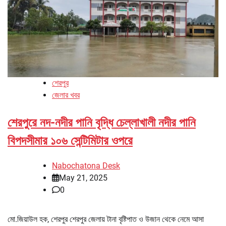
শেরপুর
জেলার খবর
শেরপুরে নদ-নদীর পানি বৃদ্ধি চেল্লাখালী নদীর পানি
বিপদসীমার ১০৬ সেন্টিমিটার ওপরে
Nabochatona Desk
May 21, 2025
0
মো.জিয়াউল হক, শেরপুর শেরপুর জেলায় টানা বৃষ্টিপাত ও উজান থেকে নেমে আসা