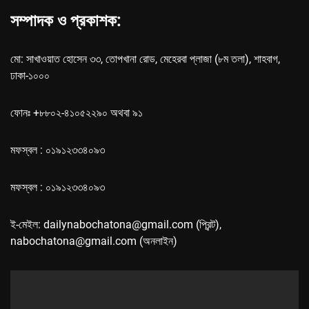
সম্পাদক ও প্রকাশক:
মো: সাখাওয়াত হোসেন ৩৩, তোপখানা রোড, মেহেরবা প্লাজা (৮ম তলা), শাহবাগ,
ঢাকা-১০০০
ফোনঃ +৮৮০২-৪১০৫২২৯০ অথবা ৯১
মফস্বল : ০১৯১২৩৩৪০৯৩
মফস্বল : ০১৯১২৩৩৪০৯৩
ই-মেইল: dailynabochatona@gmail.com (প্রিন্ট),
nabochatona@gmail.com (অনলাইন)