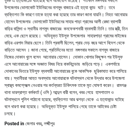
যুবক এ হত্যাকাণ্ড ঘটিয়েছে বলে অভিযোগ উঠেছে। গতকাল মঙ্গলবার সকালে
উপজেলার ভোলাকোট ইউনিয়নের নাগমুদ বাজারে এই হত্যা কান্ড ঘটে। তবে
ব্যক্তিগত কি কারণে তাকে হত্যা করা হয়েছে তার কারণ জানা যায়নি। নিহত আনোয়ার
হোসেন উপজেলার ভোলাকোট ইউনিয়নের সাহার পাড়া গ্রামের আলী রেজা ব্যাপারী
বাড়ির বাসিন্দা ও স্থানীয় নাগমুদ বাজারের কনফেকশনারী ব্যবসায়ী তিনি। তার স্ত্রী, তিন
মেয়ে, এক ছেলে রয়েছে। অভিযুক্ত ইউসুফ উপজেলার সাহারপাড়া গ্রামের মাইজের
বাড়ির এরশাদ মিয়ার ছেলে। তিনি প্রবাসী ছিলেন, প্রায় দেড় বছর আগে বিদেশ থেকে
বাড়িতে আসেন । জানা গেছে, প্রতিদিনের মতো মঙ্গলবার সকালে নাগমুদ বাজারে
নিজের দোকান খুলে বসেন আনোয়ার হোসেন। দোকান খোলার কিছুক্ষন পর ইউসুফ
এসে আনোয়ারের সঙ্গে অজ্ঞাত বিষয় নিয়ে বাকবিতন্ডায় জড়িয়ে পড়ে। একপর্যায়ে
দোকানের ভিতরে ইউসুফ ব্যবসায়ী আনোয়ারের বুকে আকস্মিক ছুরিকাঘাত করে পালিয়ে
যায়। স্থানীয়রা আহত অবস্থায় আনোয়ারকে ঘটনাস্থল থেকে উদ্ধার করে উপজেলা
স্বাস্থ্য কমপ্লেক্সে নেওয়ার পর কর্তব্যরত চিকিৎসক তাকে মৃত ঘোষণা করেন। রামগঞ্জ
থানা ভারপ্রাপ্ত কর্মকর্তা ( ওসি ) আব্দুল বারী বলেন, খবর পেয়ে হাসপাতাল ও
ঘটনাস্থলে পুলিশ পাঠানো হয়েছে, ব্যক্তিগত আর ঝগড়া থেকে এ হত্যাকান্ড ঘটেছে
বলে ধারণা করা হয়েছে। অভিযুক্ত ইউসুফ পালিয়ে গেছে তাকে আটকের চেষ্টা
চলছে।
Posted in
জেলার খবর
,
লক্ষ্মীপুর