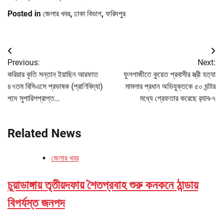
Posted in
জেলার খবর
,
ঢাকা বিভাগ
,
ফরিদপুর
Post
Previous:
Next:
navigation
করিয়ার কৃতি সন্তান ইয়াছিন আরফাত
ফুলগাজীতে কুয়েত প্রবাসীর স্ত্রী হত্যা
৪৭তম বিসিএসে প্রভাষক (প্রাণিবিদ্যা)
মামলার প্রধান অভিযুক্তকে ৫০ ঘন্টার
পদে সুপারিশপ্রাপ্ত…
মধ্যে গ্রেফতার করেছে র‌্যাব-৭
Related News
জেলার খবর
চুয়াডাঙ্গায় তৃতীয়দফায় শৈতপ্রবাহ শুরু কনকনে ঠান্ডায়
বিপর্যস্ত জনপদ