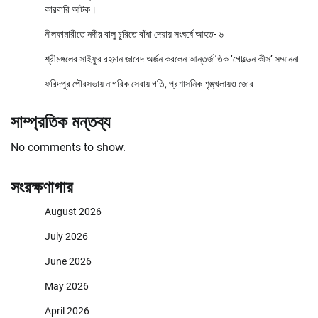
কারবারি আটক।
নীলফামারীতে নদীর বালু চুরিতে বাঁধা দেয়ায় সংঘর্ষে আহত- ৬
শ্রীমঙ্গলের সাইফুর রহমান জাবেদ অর্জন করলেন আন্তর্জাতিক ‘গোল্ডেন কীস’ সম্মাননা
ফরিদপুর পৌরসভায় নাগরিক সেবায় গতি, প্রশাসনিক শৃঙ্খলায়ও জোর
সাম্প্রতিক মন্তব্য
No comments to show.
সংরক্ষণাগার
August 2026
July 2026
June 2026
May 2026
April 2026