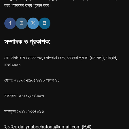
করে পাঠকদের তথ্য প্রদান করে।
সম্পাদক ও প্রকাশক:
মো: সাখাওয়াত হোসেন ৩৩, তোপখানা রোড, মেহেরবা প্লাজা (৮ম তলা), শাহবাগ,
ঢাকা-১০০০
ফোনঃ +৮৮০২-৪১০৫২২৯০ অথবা ৯১
মফস্বল : ০১৯১২৩৩৪০৯৩
মফস্বল : ০১৯১২৩৩৪০৯৩
ই-মেইল: dailynabochatona@gmail.com (প্রিন্ট),