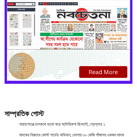
সাম্প্রতিক পোস্ট
নারায়ণগঞ্জে চালককে হত্যা করে অটোরিকশা ছিনতাই, গ্রেপ্তার ২
মাদকের বিরুদ্ধে কোস্ট গার্ডের অভিযান; ভোলায় ৩০ কেজি গাঁজাসহ একজন মাদক