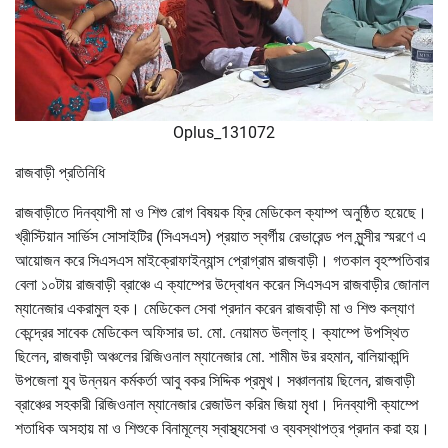
Oplus_131072
রাজবাড়ী প্রতিনিধি
রাজবাড়ীতে দিনব্যাপী মা ও শিশু রোগ বিষয়ক ফ্রি মেডিকেল ক্যাম্প অনুষ্ঠিত হয়েছে।
খ্রীস্টিয়ান সার্ভিস সোসাইটির (সিএসএস) প্রয়াত স্বর্গীয় রেভারেন্ড পল মুন্সীর স্মরণে এ
আয়োজন করে সিএসএস মাইক্রোফাইন্যান্স প্রোগ্রাম রাজবাড়ী। গতকাল বৃহস্পতিবার
বেলা ১০টায় রাজবাড়ী ব্রাঞ্চে এ ক্যাম্পের উদ্বোধন করেন সিএসএস রাজবাড়ীর জোনাল
ম্যানেজার একরামুল হক। মেডিকেল সেবা প্রদান করেন রাজবাড়ী মা ও শিশু কল্যাণ
কেন্দ্রের সাবেক মেডিকেল অফিসার ডা. মো. নেয়ামত উল্লাহ্। ক্যাম্পে উপস্থিত
ছিলেন, রাজবাড়ী অঞ্চলের রিজিওনাল ম্যানেজার মো. শামীম উর রহমান, বালিয়াকান্দি
উপজেলা যুব উন্নয়ন কর্মকর্তা আবু বকর সিদ্দিক প্রমুখ। সঞ্চালনায় ছিলেন, রাজবাড়ী
ব্রাঞ্চের সহকারী রিজিওনাল ম্যানেজার রেজাউল করিম জিয়া মৃধা। দিনব্যাপী ক্যাম্পে
শতাধিক অসহায় মা ও শিশুকে বিনামূল্যে স্বাস্থ্যসেবা ও ব্যবস্থাপত্র প্রদান করা হয়।