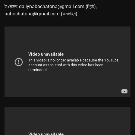
ই-মেইল: dailynabochatona@gmail.com (প্রিন্ট),
nabochatona@gmail.com (অনলাইন)