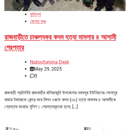
কুমিল্লা
জেলার খবর
রাজবাড়ীতে চাঞ্চল্যকর কদম হত্যা মামলার ৪ আসামী
গ্রেপ্তার
Nabochatona Desk
May 29, 2025
0
রাজবাড়ী প্রতিনিধি রাজবাড়ীর বালিয়াকান্দি উপজেলার নবাবপুর ইউনিয়নের সোনাপুর
বাজার ইজারাকে কেন্দ্র করে মিলন ওরফে কদম (৩৫) হত্যা মামলার ৪ আসামীকে
গ্রেপ্তার করেছে পুলিশ। গ্রেপ্তারকৃতরা হলো, […]