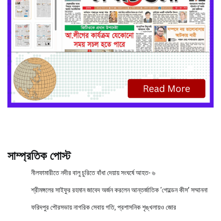
সাম্প্রতিক পোস্ট
নীলফামারীতে নদীর বালু চুরিতে বাঁধা দেয়ায় সংঘর্ষে আহত- ৬
শ্রীমঙ্গলের সাইফুর রহমান জাবেদ অর্জন করলেন আন্তর্জাতিক ‘গোল্ডেন কীস’ সম্মাননা
ফরিদপুর পৌরসভায় নাগরিক সেবায় গতি, প্রশাসনিক শৃঙ্খলায়ও জোর