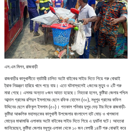
এস.এম মিলন, রাজবাড়ী
রাজবাড়ীর কালুখালীতে ব্যাটারী চালিত অটো বাইকের সাইড দিতে গিয়ে গরু বোঝাই
ট্রাক নিয়ন্ত্রণ হারিয়ে খাদে পড়ে যায়। এতে ঘটনাস্থলেই ২জনের মৃত্যু ও ২টি গরু
মারা গেছে। এসময় অন্তত ৮জন আহত হয়েছে। নিহতরা হলেন, কুষ্টিয়া জেলার পশ্চিম
আব্দাল গ্রামের রশিদুল ইসলামের ছেলে রফিক হোসেন (৩০), মধুপুর গ্রামের কফিল
উদ্দিনের ছেলে রফিকুল ইসলাম (৫০)। গতকাল শনিবার দুপুর দেড় টার দিকে রাজবাড়ী-
কুষ্টিয়া আঞ্চলিক মহাসড়কের কালুখালী উপজেলার বাংলাদেশ হাট মোড় ও খাগজানা
মোড়ের মাঝামাঝি এলাকায় অটো বাইকের সাইড দিতে গিয়ে এ দুঘর্টনা ঘটে। আহতরা
জানিয়েছেন, কুষ্টিয়া জেলার মধুপুর এলাকা থেকে ১০ জন বেপারী ১৪টি গরু বোঝাই করে