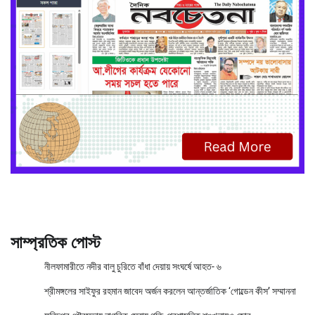
সাম্প্রতিক পোস্ট
নীলফামারীতে নদীর বালু চুরিতে বাঁধা দেয়ায় সংঘর্ষে আহত- ৬
শ্রীমঙ্গলের সাইফুর রহমান জাবেদ অর্জন করলেন আন্তর্জাতিক ‘গোল্ডেন কীস’ সম্মাননা