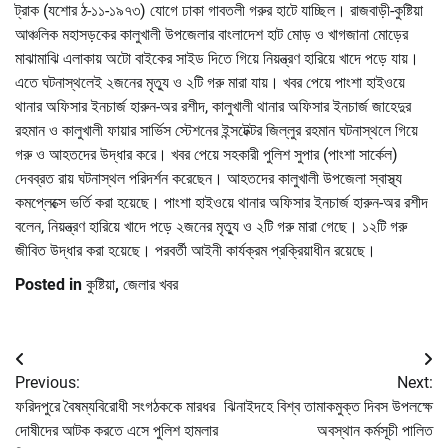
ট্রাক (যশোর ঠ-১১-১৯৭৩) যোগে ঢাকা গাবতলী গরুর হাটে যাচ্ছিল। রাজবাড়ী-কুষ্টিয়া
আঞ্চলিক মহাসড়কের কালুখালী উপজেলার বাংলাদেশ হাট মোড় ও খাগজানা মোড়ের
মাঝামাঝি এলাকায় অটো বাইকের সাইড দিতে গিয়ে নিয়ন্ত্রণ হারিয়ে খাদে পড়ে যায়।
এতে ঘটনাস্থলেই ২জনের মৃত্যু ও ২টি গরু মারা যায়। খবর পেয়ে পাংশা হাইওয়ে
থানার অফিসার ইনচার্জ হারুন-অর রশীদ, কালুখালী থানার অফিসার ইনচার্জ জাহেদুর
রহমান ও কালুখালী ফায়ার সার্ভিস স্টেশনের ইন্সটেক্টর জিল্লুর রহমান ঘটনাস্থলে গিয়ে
গরু ও আহতদের উদ্ধার করে। খবর পেয়ে সহকারী পুলিশ সুপার (পাংশা সার্কেল)
দেবব্রত রায় ঘটনাস্থল পরিদর্শন করেছেন। আহতদের কালুখালী উপজেলা স্বাস্থ্য
কমপ্লেক্সে ভর্তি করা হয়েছে। পাংশা হাইওয়ে থানার অফিসার ইনচার্জ হারুন-অর রশীদ
বলেন, নিয়ন্ত্রণ হারিয়ে খাদে পড়ে ২জনের মৃত্যু ও ২টি গরু মারা গেছে। ১২টি গরু
জীবিত উদ্ধার করা হয়েছে। পরবর্তী আইনী কার্যক্রম প্রক্রিয়াধীন রয়েছে।
Posted in
কুষ্টিয়া
,
জেলার খবর
Post
Previous:
Next:
navigation
ফরিদপুরে বৈষম্যবিরোধী সংগঠককে মারধর
ঝিনাইদহে বিশ্ব তামাকমুক্ত দিবস উপলক্ষে
দোষীদের আটক করতে এসে পুলিশ হামলার
অবস্থান কর্মসূচী পালিত