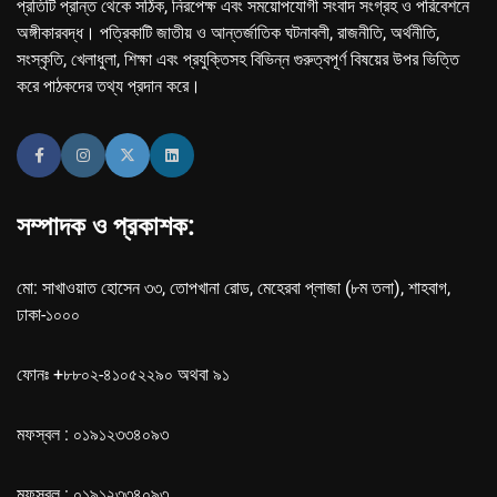
প্রতিটি প্রান্ত থেকে সঠিক, নিরপেক্ষ এবং সময়োপযোগী সংবাদ সংগ্রহ ও পরিবেশনে
অঙ্গীকারবদ্ধ। পত্রিকাটি জাতীয় ও আন্তর্জাতিক ঘটনাবলী, রাজনীতি, অর্থনীতি,
সংস্কৃতি, খেলাধুলা, শিক্ষা এবং প্রযুক্তিসহ বিভিন্ন গুরুত্বপূর্ণ বিষয়ের উপর ভিত্তি
করে পাঠকদের তথ্য প্রদান করে।
সম্পাদক ও প্রকাশক:
মো: সাখাওয়াত হোসেন ৩৩, তোপখানা রোড, মেহেরবা প্লাজা (৮ম তলা), শাহবাগ,
ঢাকা-১০০০
ফোনঃ +৮৮০২-৪১০৫২২৯০ অথবা ৯১
মফস্বল : ০১৯১২৩৩৪০৯৩
মফস্বল : ০১৯১২৩৩৪০৯৩