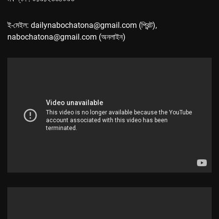
ই-মেইল: dailynabochatona@gmail.com (প্রিন্ট),
nabochatona@gmail.com (অনলাইন)