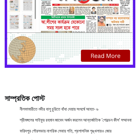
সাম্প্রতিক পোস্ট
নীলফামারীতে নদীর বালু চুরিতে বাঁধা দেয়ায় সংঘর্ষে আহত- ৬
শ্রীমঙ্গলের সাইফুর রহমান জাবেদ অর্জন করলেন আন্তর্জাতিক ‘গোল্ডেন কীস’ সম্মাননা
ফরিদপুর পৌরসভায় নাগরিক সেবায় গতি, প্রশাসনিক শৃঙ্খলায়ও জোর