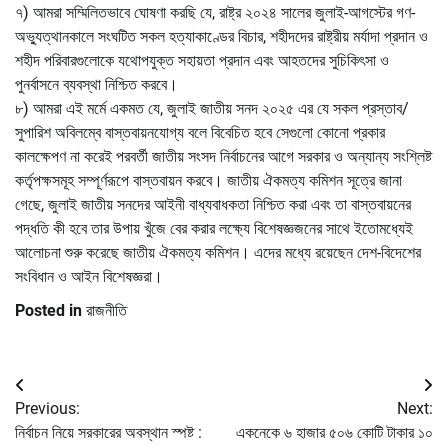
৭) আমরা সম্মিলিতভাবে ঘোষণা করছি যে, রাষ্ট্র ২০২৪ সালের জুলাই-আগস্টের গণ-
অভ্যুত্থানকালে সংঘটিত সকল হত্যাকাণ্ডের বিচার, শহীদদের রাষ্ট্রীয় মর্যাদা প্রদান ও
শহীদ পরিবারগুলোকে যথোপযুক্ত সহায়তা প্রদান এবং আহতদের সুচিকিৎসা ও
পুনর্বাসনে ব্যবস্থা নিশ্চিত করবে।
৮) আমরা এই মর্মে একমত যে, জুলাই জাতীয় সনদ ২০২৫ এর যে সকল প্রস্তাব/
সুপারিশ অবিলম্বে বাস্তবায়নযোগ্য বলে বিবেচিত হবে সেগুলো কোনো প্রকার
কালক্ষেপণ না করেই পরবর্তী জাতীয় সংসদ নির্বাচনের আগে সরকার ও অন্যান্য সংশ্লিষ্ট
কর্তৃপক্ষসমূহ সম্পূর্ণরূপে বাস্তবায়ন করবে। জাতীয় ঐকমত্য কমিশন সূত্রে জানা
গেছে, জুলাই জাতীয় সনদের আইনী বাধ্যবাধকতা নিশ্চিত করা এবং তা বাস্তবায়নের
পদ্ধতি কী হবে তার উপায় খুঁজে বের করার লক্ষ্যে বিশেষজ্ঞজনের সাথে ইতোমধ্যেই
আলোচনা শুরু করেছে জাতীয় ঐকমত্য কমিশন। এদের মধ্যে রয়েছেন দেশ-বিদেশের
সংবিধান ও আইন বিশেষজ্ঞরা।
Posted in
রাজনীতি
Post
Previous:
Next:
navigation
নির্বাচন নিয়ে সরকারের অবস্থান স্পষ্ট :
একনেকে ৬ হাজার ৫০৬ কোটি টাকার ১০