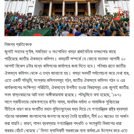
নিজস্ব প্রতিবেদক
জুলাই সনদের পূর্ণাঙ্গ, সমন্বিত ও সংশোধিত খসড়া রাজনৈতিক দলগুলোর কাছে
পাঠিয়েছে জাতীয় ঐকমত্য কমিশন। খসড়াটি সম্পর্কে যে কোনো মতামত আগামী ২০
আগস্ট বিকেল ৪টার মধ্যে কমিশনের কার্যালয়ে জমা দিতে হবে। শনিবার রাতে জাতীয়
ঐকমত্য কমিশন থেকে এ তথ্য জানানো হয়। খসড়া সনদটি পর্যালোচনা করে দেখা যায়,
এতে একটি পটভূমি, সংস্কার কমিশনসমূহ গঠন, জাতীয় ঐকমত্য কমিশন গঠন ও এর
কার্যকলাপের সংক্ষিপ্ত পরিচিতি, ঐকমত্যে উপনীত হওয়া বিষয়সমূহ এবং জুলাই জাতীয়
সনদ বাস্তবায়নের আট দফা অঙ্গীকারনামা রয়েছে। পটভূমিতে বলা হয়েছে, ‘১৯৭১
সালে স্বাধীনতার ঘোষণাপত্রে বর্ণিত সাম্য, মানবিক মর্যাদা ও সামাজিক সুবিচারের
নীতিকে ধারণ করে সংঘটিত মহান মুক্তিযুদ্ধের মধ্য দিয়ে যে গণতান্ত্রিক রাষ্ট্র ব্যবস্থা
গঠনের আকাঙ্ক্ষা বাংলাদেশের জনগণের মধ্যে তৈরি হয়েছিল, দীর্ঘ ৫৩ বছরেও তা অর্জন
করা যায়নি। কারণ, শাসন ব্যবস্থায় গণতান্ত্রিক পদ্ধতি ও সংস্কৃতি বিকাশের ধারা
বারবার হোঁচট খেয়েছে।’ বিগত ফ্যাসিবাদী সরকারের নানা কর্মকাণ্ড উল্লেখ করে এতে