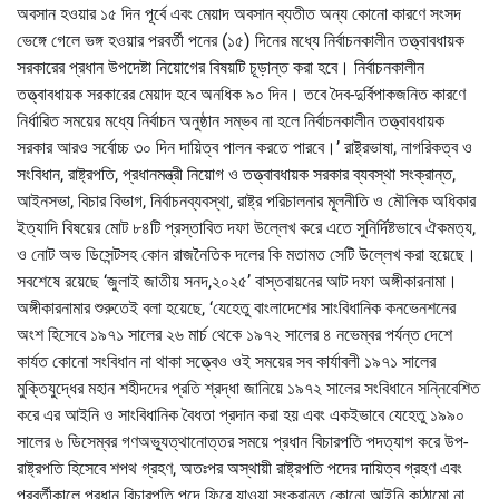
অবসান হওয়ার ১৫ দিন পূর্বে এবং মেয়াদ অবসান ব্যতীত অন্য কোনো কারণে সংসদ
ভেঙ্গে গেলে ভঙ্গ হওয়ার পরবর্তী পনের (১৫) দিনের মধ্যে নির্বাচনকালীন তত্ত্বাবধায়ক
সরকারের প্রধান উপদেষ্টা নিয়োগের বিষয়টি চূড়ান্ত করা হবে। নির্বাচনকালীন
তত্ত্বাবধায়ক সরকারের মেয়াদ হবে অনধিক ৯০ দিন। তবে দৈব-দুর্বিপাকজনিত কারণে
নির্ধারিত সময়ের মধ্যে নির্বাচন অনুষ্ঠান সম্ভব না হলে নির্বাচনকালীন তত্ত্বাবধায়ক
সরকার আরও সর্বোচ্চ ৩০ দিন দায়িত্ব পালন করতে পারবে।’ রাষ্ট্রভাষা, নাগরিকত্ব ও
সংবিধান, রাষ্ট্রপতি, প্রধানমন্ত্রী নিয়োগ ও তত্ত্বাবধায়ক সরকার ব্যবস্থা সংক্রান্ত,
আইনসভা, বিচার বিভাগ, নির্বাচনব্যবস্থা, রাষ্ট্র পরিচালনার মূলনীতি ও মৌলিক অধিকার
ইত্যাদি বিষয়ের মোট ৮৪টি প্রস্তাবিত দফা উল্লেখ করে এতে সুনির্দিষ্টভাবে ঐকমত্য,
ও নোট অভ ডিসেন্টসহ কোন রাজনৈতিক দলের কি মতামত সেটি উল্লেখ করা হয়েছে।
সবশেষে রয়েছে ‘জুলাই জাতীয় সনদ,২০২৫’ বাস্তবায়নের আট দফা অঙ্গীকারনামা।
অঙ্গীকারনামার শুরুতেই বলা হয়েছে, ‘যেহেতু বাংলাদেশের সাংবিধানিক কনভেনশনের
অংশ হিসেবে ১৯৭১ সালের ২৬ মার্চ থেকে ১৯৭২ সালের ৪ নভেম্বর পর্যন্ত দেশে
কার্যত কোনো সংবিধান না থাকা সত্ত্বেও ওই সময়ের সব কার্যাবলী ১৯৭১ সালের
মুক্তিযুদ্ধের মহান শহীদদের প্রতি শ্রদ্ধা জানিয়ে ১৯৭২ সালের সংবিধানে সন্নিবেশিত
করে এর আইনি ও সাংবিধানিক বৈধতা প্রদান করা হয় এবং একইভাবে যেহেতু ১৯৯০
সালের ৬ ডিসেম্বর গণঅভ্যুত্থানোত্তর সময়ে প্রধান বিচারপতি পদত্যাগ করে উপ-
রাষ্ট্রপতি হিসেবে শপথ গ্রহণ, অতঃপর অস্থায়ী রাষ্ট্রপতি পদের দায়িত্ব গ্রহণ এবং
পরবর্তীকালে প্রধান বিচারপতি পদে ফিরে যাওয়া সংক্রান্ত কোনো আইনি কাঠামো না