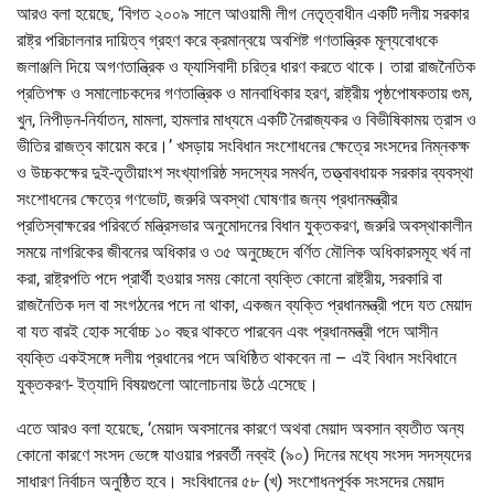
আরও বলা হয়েছে, ‘বিগত ২০০৯ সালে আওয়ামী লীগ নেতৃত্বাধীন একটি দলীয় সরকার
রাষ্ট্র পরিচালনার দায়িত্ব গ্রহণ করে ক্রমান্বয়ে অবশিষ্ট গণতান্ত্রিক মূল্যবোধকে
জলাঞ্জলি দিয়ে অগণতান্ত্রিক ও ফ্যাসিবাদী চরিত্র ধারণ করতে থাকে। তারা রাজনৈতিক
প্রতিপক্ষ ও সমালোচকদের গণতান্ত্রিক ও মানবাধিকার হরণ, রাষ্ট্রীয় পৃষ্ঠপোষকতায় গুম,
খুন, নিপীড়ন-নির্যাতন, মামলা, হামলার মাধ্যমে একটি নৈরাজ্যকর ও বিভীষিকাময় ত্রাস ও
ভীতির রাজত্ব কায়েম করে।’ খসড়ায় সংবিধান সংশোধনের ক্ষেত্রে সংসদের নিম্নকক্ষ
ও উচ্চকক্ষের দুই-তৃতীয়াংশ সংখ্যাগরিষ্ঠ সদস্যের সমর্থন, তত্ত্বাবধায়ক সরকার ব্যবস্থা
সংশোধনের ক্ষেত্রে গণভোট, জরুরি অবস্থা ঘোষণার জন্য প্রধানমন্ত্রীর
প্রতিস্বাক্ষরের পরিবর্তে মন্ত্রিসভার অনুমোদনের বিধান যুক্তকরণ, জরুরি অবস্থাকালীন
সময়ে নাগরিকের জীবনের অধিকার ও ৩৫ অনুচ্ছেদে বর্ণিত মৌলিক অধিকারসমূহ খর্ব না
করা, রাষ্ট্রপতি পদে প্রার্থী হওয়ার সময় কোনো ব্যক্তি কোনো রাষ্ট্রীয়, সরকারি বা
রাজনৈতিক দল বা সংগঠনের পদে না থাকা, একজন ব্যক্তি প্রধানমন্ত্রী পদে যত মেয়াদ
বা যত বারই হোক সর্বোচ্চ ১০ বছর থাকতে পারবেন এবং প্রধানমন্ত্রী পদে আসীন
ব্যক্তি একইসঙ্গে দলীয় প্রধানের পদে অধিষ্ঠিত থাকবেন না – এই বিধান সংবিধানে
যুক্তকরণ- ইত্যাদি বিষয়গুলো আলোচনায় উঠে এসেছে।
এতে আরও বলা হয়েছে, ‘মেয়াদ অবসানের কারণে অথবা মেয়াদ অবসান ব্যতীত অন্য
কোনো কারণে সংসদ ভেঙ্গে যাওয়ার পরবর্তী নব্বই (৯০) দিনের মধ্যে সংসদ সদস্যদের
সাধারণ নির্বাচন অনুষ্ঠিত হবে। সংবিধানের ৫৮ (খ) সংশোধনপূর্বক সংসদের মেয়াদ