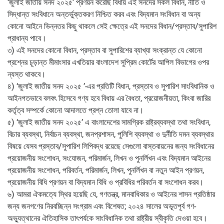
‘জুলাই জাতীয় সনদ ২০২৫’ প্রণয়ন করেছি বিধায় এই সনদের সকল বিধান, নীতি ও
সিদ্ধান্ত সংবিধানে অন্তর্ভুক্তকরণ নিশ্চিত করব এবং বিদ্যমান সংবিধান বা অন্য
কোনো আইনে ভিন্নতর কিছু থাকলে সেই ক্ষেত্রে এই সনদের বিধান/প্রস্তাব/সুপারিশ
প্রাধান্য পাবে।
৩) এই সনদের কোনো বিধান, প্রস্তাব বা সুপারিশের ব্যাখ্যা সংক্রান্ত যে কোনো
প্রশ্নের চূড়ান্ত মীমাংসার এখতিয়ার বাংলাদেশ সুপ্রিম কোর্টের আপিল বিভাগের ওপর
ন্যস্ত থাকবে।
৪) ‘জুলাই জাতীয় সনদ ২০২৫ ’-এর প্রতিটি বিধান, প্রস্তাব ও সুপারিশ সাংবিধানিক ও
আইনগতভাবে বলবৎ হিসেবে গণ্য হবে বিধায় এর বৈধতা, প্রয়োজনীয়তা, কিংবা জারির
কর্তৃত্ব সম্পর্কে কোনো আদালতে প্রশ্ন তোলা যাবে না।
৫) ‘জুলাই জাতীয় সনদ ২০২৫’ এ বাংলাদেশের সামগ্রিক রাষ্ট্রব্যবস্থা তথা সংবিধান,
বিচার ব্যবস্থা, নির্বাচন ব্যবস্থা, জনপ্রশাসন, পুলিশি ব্যবস্থা ও দুর্নীতি দমন ব্যবস্থার
বিষয়ে যেসব প্রস্তাব/সুপারিশ লিপিবদ্ধ রয়েছে সেগুলো বাস্তবায়নের জন্য সংবিধানের
প্রয়োজনীয় সংশোধন, সংযোজন, পরিমার্জন, লিখন ও পুনর্লিখন এবং বিদ্যমান আইনের
প্রয়োজনীয় সংশোধন, পরিবর্তন, পরিমার্জন, লিখন, পুনর্লিখন বা নতুন আইন প্রণয়ন,
প্রয়োজনীয় বিধি প্রণয়ন বা বিদ্যমান বিধি ও প্রবিধির পরিবর্তন বা সংশোধন করব।
৬) আমরা ঐকমত্যে স্থির হয়েছি যে, গণতন্ত্র, মানবাধিকার ও আইনের শাসন প্রতিষ্ঠার
জন্য জনগণের নিরবচ্ছিন্ন সংগ্রাম এবং বিশেষত; ২০২৪ সালের অভূতপূর্ব গণ-
অভ্যুত্থানের ঐতিহাসিক তাৎপর্যকে সাংবিধানিক তথা রাষ্ট্রীয় স্বীকৃতি দেওয়া হবে।