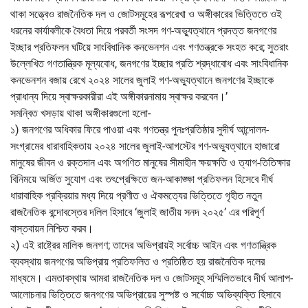
থাকা সত্ত্বেও রাজনৈতিক দল ও জোটসমূহের রূপরেখা ও অঙ্গীকারের ভিত্তিতে ওই
ধরনের কার্যাবলীকে বৈধতা দিয়ে পরবর্তী সংসদ গণ-অভ্যুত্থানে প্রদত্ত জনগণের
ইচ্ছার প্রতিফলন ঘটিয়ে সাংবিধানিক কনভেনশন এবং গণতন্ত্রকে সংহত করে; সুতরাং
উল্লেখিত গণতান্ত্রিক মূল্যবোধ, জনগণের ইচ্ছার প্রতি শ্রদ্ধাবোধ এবং সাংবিধানিক
কনভেনশন বজায় রেখে ২০২৪ সালের জুলাই গণ-অভ্যুত্থানে জনগণের ইচ্ছাকে
প্রাধান্য দিয়ে স্বাক্ষরকারীরা এই অঙ্গীকারনামায় স্বাক্ষর করবেন।’
সমন্বিত খসড়ায় থাকা অঙ্গীকারগুলো হলো-
১) জনগণের অধিকার ফিরে পাওয়া এবং গণতন্ত্র পুনঃপ্রতিষ্ঠার সুদীর্ঘ আন্দোলন-
সংগ্রামের ধারাবাহিকতায় ২০২৪ সালের জুলাই-আগস্টের গণ-অভ্যুত্থানে হাজারো
মানুষের জীবন ও রক্তদান এবং অগণিত মানুষের সীমাহীন ক্ষয়ক্ষতি ও ত্যাগ-তিতিক্ষার
বিনিময়ে অর্জিত সুযোগ এবং তৎপ্রেক্ষিতে জন-আকাঙ্ক্ষা প্রতিফলন হিসেবে দীর্ঘ
ধারাবাহিক প্রক্রিয়ার মধ্য দিয়ে প্রণীত ও ঐকমত্যের ভিত্তিতে গৃহীত নতুন
রাজনৈতিক বন্দোবস্তের দলিল হিসাবে ‘জুলাই জাতীয় সনদ ২০২৫’ এর পরিপূর্ণ
বাস্তবায়ন নিশ্চিত করব।
২) এই রাষ্ট্রের মালিক জনগণ; তাদের অভিপ্রায়ই সর্বোচ্চ আইন এবং গণতান্ত্রিক
ব্যবস্থায় জনগণের অভিপ্রায় প্রতিফলিত ও প্রতিষ্ঠিত হয় রাজনৈতিক দলের
মাধ্যমে। এমতাবস্থায় আমরা রাজনৈতিক দল ও জোটসমূহ সম্মিলিতভাবে দীর্ঘ আলাপ-
আলোচনার ভিত্তিতে জনগণের অভিপ্রায়ের সুস্পষ্ট ও সর্বোচ্চ অভিব্যক্তি হিসাবে