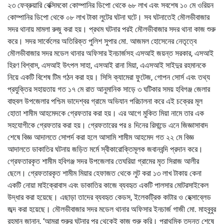
২৩ ফেব্রুয়ারি বেক্সিমকো কোম্পানির ডিপো থেকে ৬৮ লাখ এবং সবশেষ ১০ মে ওরিয়ন
কোম্পানির ডিপো থেকে ০৮ লাখ টাকা লুটের ঘটনা ঘটে। সব ঘটনাতেই মৌলভীবাজার
সদর থানায় মামলা রুজু করা হয়। প্রথম ঘটনার পরই মৌলভীবাজার সদর থানা কাজ শুরু
করে। সদর সার্কেলের অতিরিক্ত পুলিশ সুপার মো. আজমল হোসেনের নেতৃত্বে
মৌলভীবাজার সদর মডেল থানার অফিসার ইনচার্জসহ এসআই জয়ন্ত সরকার, এসআই
হিরণ বিশ্বাস, এসআই উৎপল সাহা, এসআই রানা মিয়া, এএসআই সাইদুর রহমানকে
নিয়ে একটি বিশেষ টিম গঠন করা হয়। সিসি ক্যামেরা ফুটেজ, গোপন সোর্স এবং তথ্য
প্রযুক্তির সহায়তায় গত ১৭ মে রাত আনুমানিক সাড়ে ৩ ঘটিকার সময় হবিগঞ্জ জেলার
বাহুবল উপজেলার পশ্চিম ভাদেশ্বর গ্রামে অভিযান পরিচালনা করে এই চক্রের মূল
হোতা শামীম আহমেদকে গ্রেফতার করা হয়। এর আগে মুকিত মিয়া নামে তার এক
সহযোগীকে গ্রেফতার করা হয়। গ্রেফতারের পর ৪ দিনের রিমান্ডে এনে জিজ্ঞাসাবাদ
শেষে বিজ্ঞ আদালতে সোপর্দ করা হলে আসামি শামীম আহমেদ গত ২২ মে বিজ্ঞ
আদালতে ডাকাতির ঘটনায় জড়িত মর্মে স্বীকারোক্তিমূলক জবানবন্দি প্রদান করে।
গ্রেফতারকৃত শামীম হবিগঞ্জ সদর উপজেলার তেঘরিয়া গ্রামের মৃত সিরাজ আলীর
ছেলে। গ্রেফতারকৃত শামীম মিয়ার হেফাজত থেকে লুট করা ১৩ লাখ টাকায় কেনা
একটি নোয়া মাইক্রোবাস এবং ডাকাতির কাজে ব্যবহৃত একটি পালসার মোটরসাইকেল
উদ্ধার করা হয়েছে। এছাড়া তাদের ব্যবহৃত কেডস, ইলেকট্রিক কাটার ও হেক্সাব্লেড
জব্দ করা হয়েছে। মৌলভীবাজার সদর মডেল থানার অফিসার ইনচার্জ গাজী মো. মাহবুবুর
রহমান জানান, ‘আমরা শুরুর ঘটনার পর থেকেই কাজ শুরু করি। প্রাথমিক তদন্ত শেষে