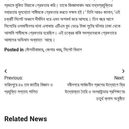
প্রথমে মুকিত মিয়াকে গ্রেফতার করি। তাকে জিজ্ঞাসাবাদ আর তথ্যপ্রযুক্তির
সহায়তায় মূলহোতা শামীমকে গ্রেফতার করতে সক্ষম হই।’ তিনি আরও জানান, ‘এই
চক্রটি সিলেট অঞ্চলে দীর্ঘদিন ধরে এমন অপকর্ম করে আসছে। তিন বছর আগে
সিলেটের ওসমানীনগর থানা এলাকায় এটিএম বুথ ভেঙে টাকা লুটের ঘটনায় ঢাকা থেকে
আসামি শামীমকে গ্রেফতার হয়েছিল। এই চক্রের বাকি সদস্যদেরকে গ্রেফতারে
আমাদের অভিযান অব্যাহত আছে।
Posted in
মৌলভীবাজার
,
জেলার খবর
,
সিলেট বিভাগ
Post
Previous:
Next:
navigation
ফরিদপুরে ৪৬ তম জাতীয় বিজ্ঞান ও
নবীনগরে সার্বজনীন গ্রুপের উদ্যোগে ফ্রি
প্রযুক্তি সপ্তাহ পালিত
উদ্যোক্তা তৈরি ও অলরাউন্ডার প্রশিক্ষণের
চতুর্থ ক্লাস অনুষ্ঠিত
Related News