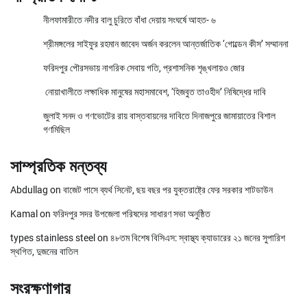
নীলফামারীতে নদীর বালু চুরিতে বাঁধা দেয়ায় সংঘর্ষে আহত- ৬
শ্রীমঙ্গলের সাইফুর রহমান জাবেদ অর্জন করলেন আন্তর্জাতিক ‘গোল্ডেন কীস’ সম্মাননা
ফরিদপুর পৌরসভায় নাগরিক সেবায় গতি, প্রশাসনিক শৃঙ্খলায়ও জোর
নোয়াখালীতে লক্ষাধিক মানুষের মহাসমাবেশ, ‘হিজবুত তাওহীদ’ নিষিদ্ধের দাবি
জুলাই সনদ ও গণভোটের রায় বাস্তবায়নের দাবিতে দিনাজপুরে জামায়াতের বিশাল
গণমিছিল
সাম্প্রতিক মন্তব্য
Abdullag
on
বাজেট পাসে ব্যর্থ সিনেট, ছয় বছর পর যুক্তরাষ্ট্রে ফের সরকার শাটডাউন
Kamal
on
ফরিদপুর সদর উপজেলা পরিষদের সাধারণ সভা অনুষ্ঠিত
types stainless steel
on
৪৮তম বিশেষ বিসিএস: স্বাস্থ্য ক্যাডারের ২১ জনের সুপারিশ
স্থগিত, দুজনের বাতিল
সংরক্ষণাগার