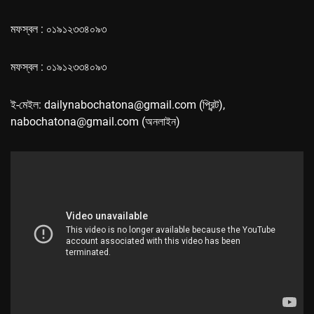
মফস্বল : ০১৯১২৩৩৪০৯৩
মফস্বল : ০১৯১২৩৩৪০৯৩
ই-মেইল: dailynabochatona@gmail.com (প্রিন্ট),
nabochatona@gmail.com (অনলাইন)