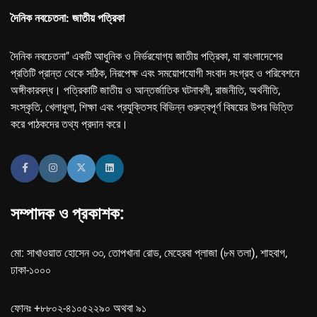
দৈনিক নবচেতনা: জাতীয় পত্রিকা
দৈনিক নবচেতনা" একটি আধুনিক ও নির্ভরযোগ্য জাতীয় পত্রিকা, যা বাংলাদেশের
প্রতিটি প্রান্ত থেকে সঠিক, নিরপেক্ষ এবং সময়োপযোগী সংবাদ সংগ্রহ ও পরিবেশনে
অঙ্গীকারবদ্ধ। পত্রিকাটি জাতীয় ও আন্তর্জাতিক ঘটনাবলী, রাজনীতি, অর্থনীতি,
সংস্কৃতি, খেলাধুলা, শিক্ষা এবং প্রযুক্তিসহ বিভিন্ন গুরুত্বপূর্ণ বিষয়ের উপর ভিত্তি
করে পাঠকদের তথ্য প্রদান করে।
সম্পাদক ও প্রকাশক:
মো: সাখাওয়াত হোসেন ৩৩, তোপখানা রোড, মেহেরবা প্লাজা (৮ম তলা), শাহবাগ,
ঢাকা-১০০০
ফোনঃ +৮৮০২-৪১০৫২২৯০ অথবা ৯১