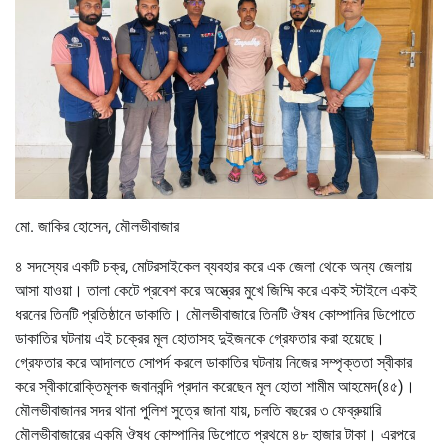
মো. জাকির হোসেন, মৌলভীবাজার
৪ সদস্যের একটি চক্র, মোটরসাইকেল ব্যবহার করে এক জেলা থেকে অন্য জেলায়
আসা যাওয়া। তালা কেটে প্রবেশ করে অস্ত্রের মুখে জিম্মি করে একই স্টাইলে একই
ধরনের তিনটি প্রতিষ্ঠানে ডাকাতি। মৌলভীবাজারে তিনটি ঔষধ কোম্পানির ডিপোতে
ডাকাতির ঘটনায় এই চক্রের মূল হোতাসহ দুইজনকে গ্রেফতার করা হয়েছে।
গ্রেফতার করে আদালতে সোপর্দ করলে ডাকাতির ঘটনায় নিজের সম্পৃক্ততা স্বীকার
করে স্বীকারোক্তিমূলক জবানবন্দি প্রদান করেছেন মূল হোতা শামীম আহমেদ(৪৫)।
মৌলভীবাজানর সদর থানা পুলিশ সুত্রে জানা যায়, চলতি বছরের ৩ ফেব্রুয়ারি
মৌলভীবাজারের একমি ঔষধ কোম্পানির ডিপোতে প্রথমে ৪৮ হাজার টাকা। এরপরে