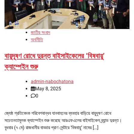
জাতীয় সংবাদ
অর্থনীতি
বায়ুদূষণ রোধে দুরন্ত বাইসাইকেলের ‘বিষবায়ু’
ক্যাম্পেইন শুরু
admin-nabochatona
May 8, 2025
0
জ্যেষ্ঠ প্রতিবেদক পরিবেশবান্ধব যানবাহনের ব্যবহার বাড়িয়ে বায়ুদূষণ রোধে
সচেতনতামূলক ক্যাম্পেইন শুরু করেছে আরএফএলের বাইসাইকেল ব্র্যান্ড দুরন্ত।
বুধবার (৭ মে) রাজধানীর বাড্ডার প্রাণ সেন্টারে ‘বিষবায়ু’ নামের […]