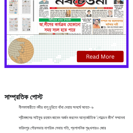
সাম্প্রতিক পোস্ট
নীলফামারীতে নদীর বালু চুরিতে বাঁধা দেয়ায় সংঘর্ষে আহত- ৬
শ্রীমঙ্গলের সাইফুর রহমান জাবেদ অর্জন করলেন আন্তর্জাতিক ‘গোল্ডেন কীস’ সম্মাননা
ফরিদপুর পৌরসভায় নাগরিক সেবায় গতি, প্রশাসনিক শৃঙ্খলায়ও জোর