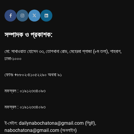
সম্পাদক ও প্রকাশক:
মো: সাখাওয়াত হোসেন ৩৩, তোপখানা রোড, মেহেরবা প্লাজা (৮ম তলা), শাহবাগ,
ঢাকা-১০০০
ফোনঃ +৮৮০২-৪১০৫২২৯০ অথবা ৯১
মফস্বল : ০১৯১২৩৩৪০৯৩
মফস্বল : ০১৯১২৩৩৪০৯৩
ই-মেইল: dailynabochatona@gmail.com (প্রিন্ট),
nabochatona@gmail.com (অনলাইন)