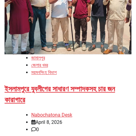
জামালপুর
জেলার খবর
ময়মনসিংহ বিভাগ
ইসলামপুরে যুবলীগের সাধারণ সম্পাদকসহ চার জন
কারাগারে
Nabochatona Desk
April 8, 2026
0