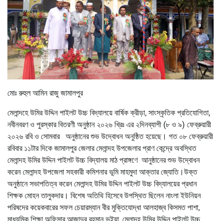
মোঃ রুহুল আমিন রাজু জামালপুর
মেলান্দহে উমির উদ্দিন পাইলট উচ্চ বিদ্যালয়ে বার্ষিক ক্রীড়া, সাংস্কৃতিক প্রতিযোগিতা,
নবীনবরণ ও পুরস্কার বিতরণী অনুষ্ঠান ২০২৬ খ্রিঃ এর ২দিনব্যাপী (৮ ও ৯) ফেব্রুয়ারী
২০২৬ রবি ও সোমবার অনুষ্ঠানের শুভ উদ্বোধন অনুষ্ঠিত হয়েছে। গত ০৮ ফেব্রুয়ারী
রবিবার ১১টার দিকে জামালপুর জেলার মেলান্দহ উপজেলার প্রাণ কেন্দ্রে অবস্থিত
মেলান্দহ উমির উদ্দিন পাইলট উচ্চ বিদ্যালয় মাঠ প্রাঙ্গণে আনুষ্ঠানের শুভ উদ্বোধন
করেন মেলান্দহ উপজেলা সহকারী কমিশনার ভূমি মাহমুদা আক্তার জ্যোতি।উক্ত
অনুষ্ঠানে সভাপতিত্ব করেন মেলান্দহ উমির উদ্দিন পাইলট উচ্চ বিদ্যালয়ের প্রধান
শিক্ষক মোহন তালুকদার। বিশেষ অতিথি হিসেবে উপস্থিত ছিলেন নাংলা ইউনিয়ন
পরিষদের কয়েকবারের সফল চেয়ারম্যান বীর মুক্তিযোদ্ধা আলহাজ্ব কিসমত পাশা,
মাধ্যমিক শিক্ষা অফিসার আজাদুর রহমান ভূইয়া, মেলান্দহ উমির উদ্দিন পাইলট উচ্চ