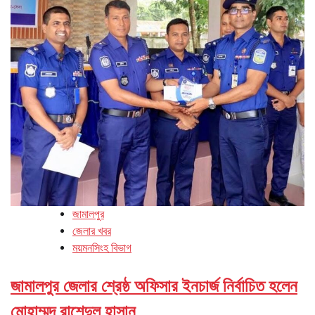
জামালপুর
জেলার খবর
ময়মনসিংহ বিভাগ
জামালপুর জেলার শ্রেষ্ঠ অফিসার ইনচার্জ নির্বাচিত হলেন
মোহাম্মদ রাশেদুল হাসান