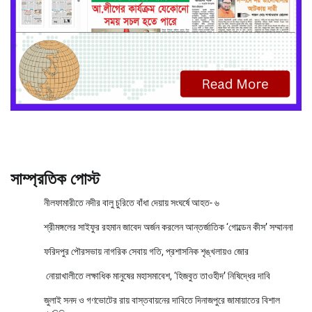
সাম্প্রতিক পোস্ট
নীলফামারীতে নদীর বালু চুরিতে বাঁধা দেয়ায় সংঘর্ষে আহত- ৬
শ্রীমঙ্গলের সাইফুর রহমান জাবেদ অর্জন করলেন আন্তর্জাতিক ‘গোল্ডেন কীস’ সম্মাননা
ফরিদপুর পৌরসভায় নাগরিক সেবায় গতি, প্রশাসনিক শৃঙ্খলায়ও জোর
নোয়াখালীতে লক্ষাধিক মানুষের মহাসমাবেশ, ‘হিজবুত তাওহীদ’ নিষিদ্ধের দাবি
জুলাই সনদ ও গণভোটের রায় বাস্তবায়নের দাবিতে দিনাজপুরে জামায়াতের বিশাল