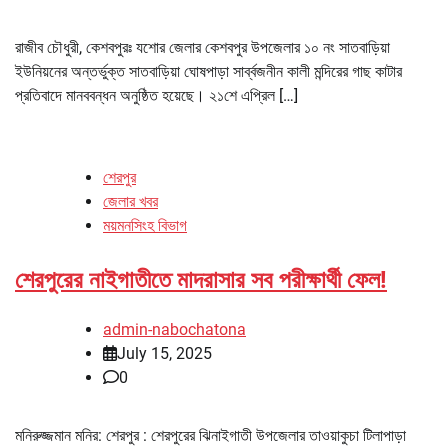
রাজীব চৌধুরী, কেশবপুরঃ যশোর জেলার কেশবপুর উপজেলার ১০ নং সাতবাড়িয়া
ইউনিয়নের অন্তর্ভুক্ত সাতবাড়িয়া ঘোষপাড়া সার্ব্বজনীন কালী মন্দিরের গাছ কাটার
প্রতিবাদে মানববন্ধন অনুষ্ঠিত হয়েছে। ২১শে এপ্রিল […]
শেরপুর
জেলার খবর
ময়মনসিংহ বিভাগ
শেরপুরের নাইগাতীতে মাদরাসার সব পরীক্ষার্থী ফেল!
admin-nabochatona
July 15, 2025
0
মনিরুজ্জমান মনির: শেরপুর : শেরপুরের ঝিনাইগাতী উপজেলার তাওয়াকুচা টিলাপাড়া