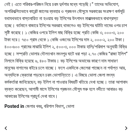
নেই। এতে পরিবার-পরিজন নিয়ে চরম দুর্দশার মধ্যে পড়েছি।” তাদের অভিযোগ,
অপরিকল্পিতভাবে কারেন্ট জালের ব্যবহার ও প্রজনন মৌসুমে সরকারের সংরক্ষণ কর্মসূচি
যথাযথভাবে বাস্তবায়িত না হওয়ায় বড় ইলিশের উৎপাদন মারাত্মকভাবে বাধাগ্রস্ত
হচ্ছে। বর্তমানে বাজারে ইলিশের সরবরাহ থাকলেও বড় ইলিশের ঘাটতি দামের ওপর চাপ
সৃষ্টি করেছে। ১ কেজির ওপরে ইলিশ মাছ বিক্রি হচ্ছে প্রতি কেজি ৩, ০০০-৩, ২০০
টাকা দরে। ৭৫০ গ্রাম থেকে ১ কেজি ওজনের ইলিশের দাম ২, ০০০-২, ২০০ টাকা।
৪০০-৬০০ গ্রামের মাঝারি ইলিশ ২, ৫০০-৩, ০০০ টাকায় হালি/পরিমাপ অনুযায়ী বিক্রি
হচ্ছে। সম্প্রতি ভোলার দৌলতখান মদনপুর ঘাটে ধরা পড়া ২.৭০ কেজির “রাজা ইলিশ”
নিলামে বিক্রি হয়েছে ৬, ৪৮০ টাকায়। বড় ইলিশের অভাবের কারণে দাম সাধারণ
মানুষের নাগালের বাইরে চলে যাচ্ছে। ফলে একদিকে জেলেরা পাচ্ছেন না পর্যাপ্ত আয়,
অন্যদিকে ক্রেতারা পড়ছেন চরম ভোগান্তিতে। এ বিষয়ে ভোলা জেলা মৎস্য
কর্মকর্তারা জানিয়েছেন, বড় ইলিশ না পাওয়ার বিষয়টি খতিয়ে দেখা হচ্ছে। তারা আশাবাদ
ব্যক্ত করেছেন, আগামী মাসে ইলিশের প্রজনন মৌসুম শুরু হলে নদীতে আবারও বড়
আকারের ইলিশের প্রাচুর্য দেখা যাবে।
Posted in
জেলার খবর
,
বরিশাল বিভাগ
,
ভোলা
Post