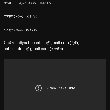
ফোনঃ +৮৮০২-৪১০৫২২৯০ অথবা ৯১
মফস্বল : ০১৯১২৩৩৪০৯৩
মফস্বল : ০১৯১২৩৩৪০৯৩
ই-মেইল: dailynabochatona@gmail.com (প্রিন্ট),
nabochatona@gmail.com (অনলাইন)