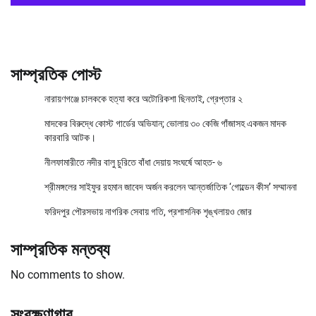
সাম্প্রতিক পোস্ট
নারায়ণগঞ্জে চালককে হত্যা করে অটোরিকশা ছিনতাই, গ্রেপ্তার ২
মাদকের বিরুদ্ধে কোস্ট গার্ডের অভিযান; ভোলায় ৩০ কেজি গাঁজাসহ একজন মাদক
কারবারি আটক।
নীলফামারীতে নদীর বালু চুরিতে বাঁধা দেয়ায় সংঘর্ষে আহত- ৬
শ্রীমঙ্গলের সাইফুর রহমান জাবেদ অর্জন করলেন আন্তর্জাতিক ‘গোল্ডেন কীস’ সম্মাননা
ফরিদপুর পৌরসভায় নাগরিক সেবায় গতি, প্রশাসনিক শৃঙ্খলায়ও জোর
সাম্প্রতিক মন্তব্য
No comments to show.
সংরক্ষণাগার