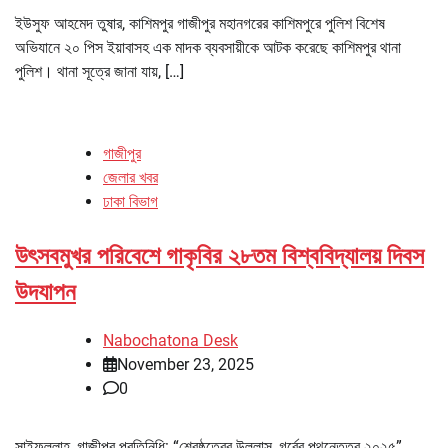
ইউসুফ আহমেদ তুষার, কাশিমপুর গাজীপুর মহানগরের কাশিমপুরে পুলিশ বিশেষ
অভিযানে ২০ পিস ইয়াবাসহ এক মাদক ব্যবসায়ীকে আটক করেছে কাশিমপুর থানা
পুলিশ। থানা সূত্রে জানা যায়, […]
গাজীপুর
জেলার খবর
ঢাকা বিভাগ
উৎসবমুখর পরিবেশে গাকৃবির ২৮তম বিশ্ববিদ্যালয় দিবস
উদযাপন
Nabochatona Desk
November 23, 2025
0
সাইফুল্লাহ, গাজীপুর প্রতিনিধি: “শ্রেষ্ঠত্বের উল্লাস, গর্বের পথনেতৃত্ব ২০২৫”