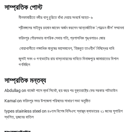
সাম্প্রতিক পোস্ট
নীলফামারীতে নদীর বালু চুরিতে বাঁধা দেয়ায় সংঘর্ষে আহত- ৬
শ্রীমঙ্গলের সাইফুর রহমান জাবেদ অর্জন করলেন আন্তর্জাতিক ‘গোল্ডেন কীস’ সম্মাননা
ফরিদপুর পৌরসভায় নাগরিক সেবায় গতি, প্রশাসনিক শৃঙ্খলায়ও জোর
নোয়াখালীতে লক্ষাধিক মানুষের মহাসমাবেশ, ‘হিজবুত তাওহীদ’ নিষিদ্ধের দাবি
জুলাই সনদ ও গণভোটের রায় বাস্তবায়নের দাবিতে দিনাজপুরে জামায়াতের বিশাল
গণমিছিল
সাম্প্রতিক মন্তব্য
Abdullag
on
বাজেট পাসে ব্যর্থ সিনেট, ছয় বছর পর যুক্তরাষ্ট্রে ফের সরকার শাটডাউন
Kamal
on
ফরিদপুর সদর উপজেলা পরিষদের সাধারণ সভা অনুষ্ঠিত
types stainless steel
on
৪৮তম বিশেষ বিসিএস: স্বাস্থ্য ক্যাডারের ২১ জনের সুপারিশ
স্থগিত, দুজনের বাতিল