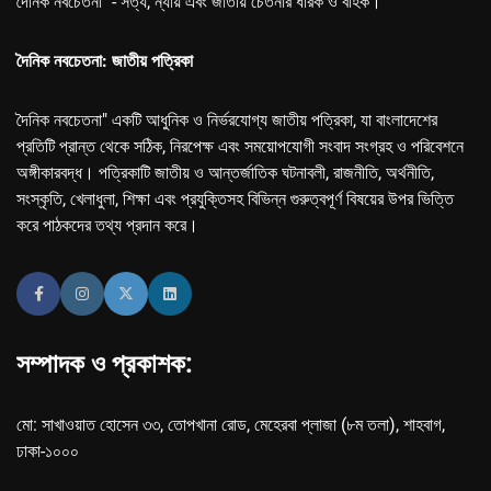
দৈনিক নবচেতনা" - সত্য, ন্যায় এবং জাতীয় চেতনার ধারক ও বাহক।
দৈনিক নবচেতনা: জাতীয় পত্রিকা
দৈনিক নবচেতনা" একটি আধুনিক ও নির্ভরযোগ্য জাতীয় পত্রিকা, যা বাংলাদেশের
প্রতিটি প্রান্ত থেকে সঠিক, নিরপেক্ষ এবং সময়োপযোগী সংবাদ সংগ্রহ ও পরিবেশনে
অঙ্গীকারবদ্ধ। পত্রিকাটি জাতীয় ও আন্তর্জাতিক ঘটনাবলী, রাজনীতি, অর্থনীতি,
সংস্কৃতি, খেলাধুলা, শিক্ষা এবং প্রযুক্তিসহ বিভিন্ন গুরুত্বপূর্ণ বিষয়ের উপর ভিত্তি
করে পাঠকদের তথ্য প্রদান করে।
সম্পাদক ও প্রকাশক:
মো: সাখাওয়াত হোসেন ৩৩, তোপখানা রোড, মেহেরবা প্লাজা (৮ম তলা), শাহবাগ,
ঢাকা-১০০০