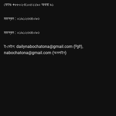
ফোনঃ +৮৮০২-৪১০৫২২৯০ অথবা ৯১
মফস্বল : ০১৯১২৩৩৪০৯৩
মফস্বল : ০১৯১২৩৩৪০৯৩
ই-মেইল: dailynabochatona@gmail.com (প্রিন্ট),
nabochatona@gmail.com (অনলাইন)