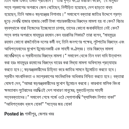
তিনি আজ একাই একটি প্রতিষ্ঠান।” তারা দৃপ্ত কণ্ঠে উচ্চারণ করেন, “যে মানুষটি
সত্য প্রকাশের অপরাধে জেল খেটেছেন, নিপীড়িত হয়েছেন, দেশ ছাড়তে বাধ্য
হয়েছেন, তিনি আজও ষড়যন্ত্রের নিশানায়।” সমাবেশে বক্তারা জাতির উদ্দেশে প্রশ্ন
ছুড়ে দেনÑ হাজার হাজার কোটি টাকা পাচারকারীদের বিরুদ্ধে মামলা হয় না কেন? বিচার
ব্যবস্থাকে যারা নিজেদের ইচ্ছেমতো চালায়, তাদের কোনো জবাবদিহিতা নেই কেন?
সত্য বলার অপরাধে মাহমুদুর রহমান কেন হয়রানির শিকার? তারা বলেন, “মাহমুদুর
রহমান কোনো রাজনৈতিক দলের কর্মী নন; তিনি জনগণের পক্ষের, লুটপাটের বিরুদ্ধে এবং
আধিপত্যবাদের মুখোশ উন্মোচনকারী এক সাহসী কণ্ঠস্বর। তার বিরুদ্ধে মামলা
মানেÑসত্য ও স্বাধীনতার বিরুদ্ধে মামলা।” সমাবেশ থেকে তিন দফা দাবি উত্থাপন
করা হয়ঃ মাহমুদুর রহমানের বিরুদ্ধে দায়ের করা মিথ্যা মামলা অবিলম্বে প্রত্যাহার
করতে হবে।; ষড়যন্ত্রকারীদের চিহ্নিত করে জাতির সামনে উন্মোচিত করতে হবে।
স্বাধীন সাংবাদিকতা ও মতপ্রকাশের সাংবিধানিক অধিকার নিশ্চিত করতে হবে। বক্তারা
ঘোষণা দেন, “আমরা ষড়যন্ত্রকারীদের মুখোশ উন্মোচন করবো। কারখানা মালিক কিংবা
ক্ষমতাবান লুটেরাদের নয়Ñএই দেশ সাধারণ মানুষের, মুক্তচিন্তার সাহসী
সত্যবক্তাদের।” সমাবেশ শেষে গর্জে ওঠে স্লোগানÑ “ফ্যাসিবাদ নিপাত যাক!”
“আধিপত্যবাদ ধ্বংস হোক!” “সত্যের জয় হোক!
Posted in
গাজীপুর
,
জেলার খবর