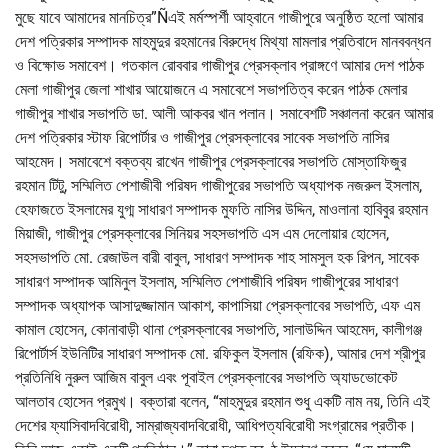
মুছে যাবে আমাদের মানচিত্র”Ñএই মর্মস্পর্শী আহ্বানে গাজীপুরে অনুষ্ঠিত হলো আমার
দেশ পত্রিকার সম্পাদক মাহমুদুর রহমানের বিরুদ্ধে মিথ্যা মামলার প্রতিবাদে মানববন্ধন
ও বিক্ষোভ সমাবেশ। গতকাল রোববার গাজীপুর প্রেসক্লাব প্রাঙ্গণে আমার দেশ পাঠক
মেলা গাজীপুর জেলা শাখার আয়োজনে এ সমাবেশে সভাপতিত্ব করেন পাঠক মেলার
গাজীপুর শাখার সভাপতি ডা. আলী আকবর খান পলান। সমাবেশটি সঞ্চালনা করেন আমার
দেশ পত্রিকার স্টাফ রিপোর্টার ও গাজীপুর প্রেসক্লাবের সাবেক সভাপতি নাসির
আহমেদ। সমাবেশে বক্তব্য রাখেন গাজীপুর প্রেসক্লাবের সভাপতি মোস্তাফিজুর
রহমান টিটু, সম্মিলিত পেশাজীবী পরিষদ গাজীপুরের সভাপতি অধ্যাপক নজরুল ইসলাম,
হেফাজতে ইসলামের যুগ্ম সাধারণ সম্পাদক মুফতি নাসির উদ্দিন, মাওলানা হাবিবুর রহমান
মিয়াজী, গাজীপুর প্রেসক্লাবের সিনিয়র সহসভাপতি এস এম দেলোয়ার হোসেন,
সহসভাপতি মো. রেজাউল বারী বাবুল, সাধারণ সম্পাদক শাহ সামসুল হক রিপন, সাবেক
সাধারণ সম্পাদক আমিনুল ইসলাম, সম্মিলিত পেশাজীবি পরিষদ গাজীপুরের সাধারণ
সম্পাদক অধ্যাপক আসাদুজ্জামান আকাশ, কাপাসিয়া প্রেসক্লাবের সভাপতি, এফ এম
কামাল হোসেন, কোনাবাড়ী থানা প্রেসক্লাবের সভাপতি, সালাউদ্দিন আহমেদ, কালীগঞ্জ
রিপোর্টার্স ইউনিটির সাধারণ সম্পাদক মো. রফিকুল ইসলাম (রফিক), আমার দেশ শ্রীপুর
প্রতিনিধি নুরুল আজিম বাবুল এবং পূবাইল প্রেসক্লাবের সভাপতি অ্যাডভোকেট
আলতাব হোসেন প্রমুখ। বক্তারা বলেন, “মাহমুদুর রহমান শুধু একটি নাম নয়, তিনি এই
দেশের ফ্যাসিবাদবিরোধী, সাম্রাজ্যবাদবিরোধী, আধিপত্যবিরোধী সংগ্রামের প্রতীক।