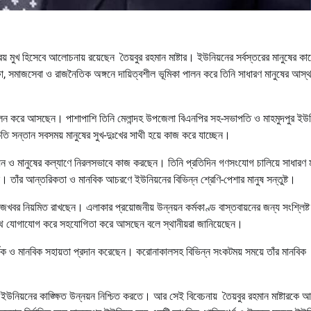
য় মুখ হিসেবে আলোচনায় রয়েছেন তৈয়বুর রহমান মাষ্টার। ইউনিয়নের সর্বস্তরের মানুষের কা
ষা, সমাজসেবা ও রাজনৈতিক অঙ্গনে দায়িত্বশীল ভূমিকা পালন করে তিনি সাধারণ মানুষের আস্থ
্ব পালন করে আসছেন। পাশাপাশি তিনি মেলান্দহ উপজেলা বিএনপির সহ-সভাপতি ও মাহমুদপুর ইউন
তি সন্তান সবসময় মানুষের সুখ-দুঃখের সাথী হয়ে কাজ করে যাচ্ছেন।
ন্নয়ন ও মানুষের কল্যাণে নিরলসভাবে কাজ করছেন। তিনি প্রতিদিন গণসংযোগ চালিয়ে সাধারণ ম
েন। তাঁর আন্তরিকতা ও মানবিক আচরণে ইউনিয়নের বিভিন্ন শ্রেণি-পেশার মানুষ সন্তুষ্ট।
োঁজখবর নিয়মিত রাখছেন। এলাকার প্রয়োজনীয় উন্নয়ন কর্মকাণ্ড বাস্তবায়নের জন্য সংশ্লিষ্ট
সাথে যোগাযোগ করে সহযোগিতা করে আসছেন বলে স্থানীয়রা জানিয়েছেন।
আর্থিক ও মানবিক সহায়তা প্রদান করেছেন। করোনাকালসহ বিভিন্ন সংকটময় সময়ে তাঁর মানবিক
নিয়নের কাঙ্ক্ষিত উন্নয়ন নিশ্চিত করতে। আর সেই বিবেচনায় তৈয়বুর রহমান মাষ্টারকে আ