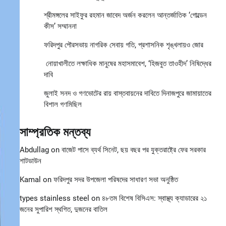
শ্রীমঙ্গলের সাইফুর রহমান জাবেদ অর্জন করলেন আন্তর্জাতিক ‘গোল্ডেন
কীস’ সম্মাননা
ফরিদপুর পৌরসভায় নাগরিক সেবায় গতি, প্রশাসনিক শৃঙ্খলায়ও জোর
নোয়াখালীতে লক্ষাধিক মানুষের মহাসমাবেশ, ‘হিজবুত তাওহীদ’ নিষিদ্ধের
দাবি
জুলাই সনদ ও গণভোটের রায় বাস্তবায়নের দাবিতে দিনাজপুরে জামায়াতের
বিশাল গণমিছিল
সাম্প্রতিক মন্তব্য
Abdullag
on
বাজেট পাসে ব্যর্থ সিনেট, ছয় বছর পর যুক্তরাষ্ট্রে ফের সরকার
শাটডাউন
Kamal
on
ফরিদপুর সদর উপজেলা পরিষদের সাধারণ সভা অনুষ্ঠিত
types stainless steel
on
৪৮তম বিশেষ বিসিএস: স্বাস্থ্য ক্যাডারের ২১
জনের সুপারিশ স্থগিত, দুজনের বাতিল