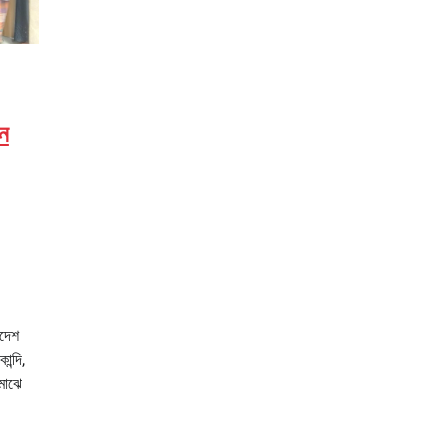
ান
াদেশ
ন্দি,
 মাঝে