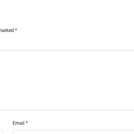
 marked
*
Email
*