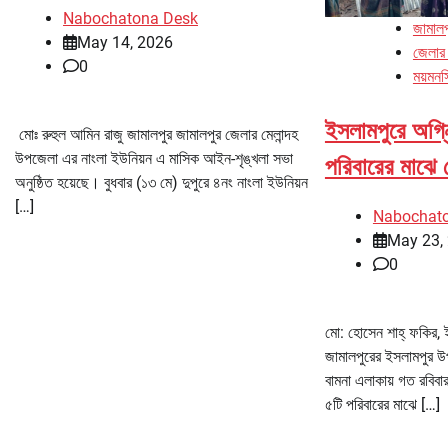
Nabochatona Desk
জামালপ
May 14, 2026
জেলার
0
ময়মনস
ইসলামপুরে অগ্নি
মোঃ রুহুল আমিন রাজু জামালপুর জামালপুর জেলার মেলান্দহ
উপজেলা এর নাংলা ইউনিয়ন এ মাসিক আইন-শৃঙ্খলা সভা
পরিবারের মাঝে
অনুষ্ঠিত হয়েছে। বুধবার (১৩ মে) দুপুরে ৪নং নাংলা ইউনিয়ন
[…]
Nabochat
May 23,
0
মো: হোসেন শাহ্ ফকির, ই
জামালপুরের ইসলামপুর উপ
বামনা এলাকায় গত রবিবার
৫টি পরিবারের মাঝে […]