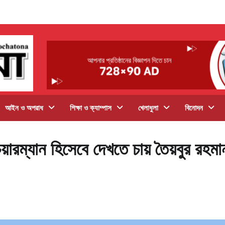
আইন ও অপরাধ
শিক্ষা ও ক্যাম্পাস
খেলাধুলা
বিনোদন
য়ারম্যান হিসেবে দেখতে চায় তৈয়বুর রহমা