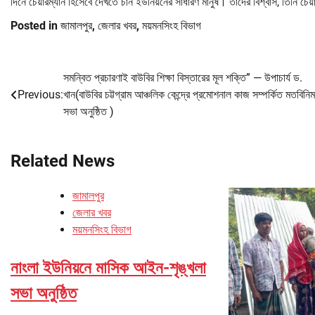
দিনে চেয়ারম্যান হিসেবে দেখতে চান ইউনিয়নের সাধারণ মানুষ। তাঁদের বিশ্বাস, তিনি চেয
Posted in
জামালপুর
,
জেলার খবর
,
ময়মনসিংহ বিভাগ
সমন্বিত প্রচারণাই বাউবির শিক্ষা বিস্তারের মূল শক্তি” — উপাচার্য ড.
Post
Previous:
খান(বাউবির চট্টগ্রাম আঞ্চলিক কেন্দ্রে প্রমোশনাল কাজ সম্পর্কিত মতবিনিম
navigation
সভা অনুষ্ঠিত )
Related News
জামালপুর
জেলার খবর
ময়মনসিংহ বিভাগ
নাংলা ইউনিয়নে মাসিক আইন-শৃঙ্খলা
সভা অনুষ্ঠিত