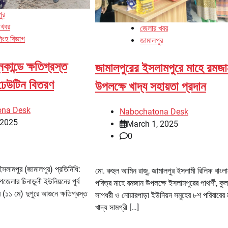
ুর
 খবর
জেলার খবর
িংহ বিভাগ
জামালপুর
কান্ডে ক্ষতিগ্রস্ত
জামালপুরের ইসলামপুরে মাহে রমজ
 ঢেউটিন বিতরণ
উপলক্ষে খাদ্য সহায়তা প্রদান
ona Desk
Nabochatona Desk
 2025
March 1, 2025
0
সলামপুর (জামালপুর) প্রতিনিধি:
মো. রুহুল আমিন রাজু, জামালপুর ইসলামী রিলিফ বাংল
জেলার চিনাডুলী ইউনিয়নের পূর্ব
পবিত্র মাহে রমজান উপলক্ষে ইসলামপুরের পাথর্শী, কুলকা
 (১১ মে) দুপুরে আগুনে ক্ষতিগ্রস্ত
সাপধরী ও নোয়ারপাড়া ইউনিয়ন সমুহের ৮শ পরিবারের
খাদ্য সামগ্রী […]