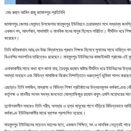
মোঃ রুহুল আমিন রাজু জামালপুর প্রতিনিধি
জামালপুর জেলার মেলান্দহ উপজেলার মাহমুদপুর ইউনিয়নে চেয়ারম্যান পদে সম্ভাব্য জনপ্রি
একজন সৎ, আদর্শবান, সাদামাটা ও মানবিক মনের মানুষ হিসেবে পরিচিত। দীর্ঘদিন ধরে শিক্
করেছেন।
তিনি মহিষবাথান আর,এম উচ্চ বিদ্যালয়ের প্রধান শিক্ষক হিসেবে সুনামের সাথে দায়িত
বিএনপির সভাপতির দায়িত্বেও রয়েছেন। মাহমুদপুর ইউনিয়নের কাজাইকাটা গ্রামের এই কৃ
এলাকাবাসীর সাথে কথা বলে জানা যায়, তৈয়বুর রহমান মাষ্টার দীর্ঘদিন ধরে ইউনিয়নের উ
সমস্যা শুনছেন এবং বিভিন্ন সামাজিক বিরোধ নিষ্পত্তিতে গুরুত্বপূর্ণ ভূমিকা পালন করছ
এছাড়াও তিনি মসজিদ, মাদ্রাসা ও বিভিন্ন শিক্ষা প্রতিষ্ঠানের উন্নয়নমূলক কর্মকাণ্ডের খ
কর্তৃপক্ষ ও মাননীয় সংসদ সদস্য জননেতা মোস্তাফিজুর রহমান বাবুল এমপি মহোদয়ের 
দুর্যোগকালীন সময়েও তিনি গরীব, অসহায় ও দুস্থ মানুষের পাশে দাঁড়িয়ে বিভিন্নভাবে 
কর্মকাণ্ড ইউনিয়নবাসীর মাঝে ব্যাপক প্রশংসিত হয়েছে।
মাহমুদপুর ইউনিয়নের সচেতন মহলের মতে, একজন শিক্ষিত, সৎ ও মানবিক নেতৃত্বই পারে ইউ