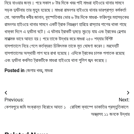
নিয়ে যাওয়ার জন্য। পরে সকাল ৮ টার দিকে খবর পাই মাগুরা হাইওয়ে থানার সামনে
সড়ক দুর্ঘটনায় তার মৃত্যু হয়েছে। মাগুরা রামনগর হাইওয়ে থানার ভারপ্রাপ্ত কর্মকর্তা
মো. আলমগীর কবীর জানান, বৃহস্পতিবার ভোর ৬ টার দিকে মাগুরা- ফরিদপুর মহাসড়কের
রামনগর হাইওয়ে থানার সামনে একটি ট্রাক নিয়ন্ত্রণ হারিয়ে রাস্তার পাশের থাকা গাছে
ধাক্কা দিলে এ দুর্ঘটনা ঘটে। এ ঘটনায় ট্রাকটি দুমড়ে মুচড়ে যায় এবং ট্রাকের হেল্পার
মারাত্মক ভাবে আহত হয়। পরে তাকে উদ্ধার করে মাগুরা ২৫০ শয্যার বিশিষ্ট
হাসপাতালে নিয়ে গেলে কর্তব্যরত চিকিৎসক তাকে মৃত ঘোষণা করেন। মরদেহটি
হাসপাতালের অস্থায়ী লাশ ঘরে রাখা হয়েছে। এদিকে ট্রাকের চালক পলাতক রয়েছে
এবং দুর্ঘটনা কবলিত ট্রাকটিকে মাগুরা হাইওয়ে থানা পুলিশ জব্দ করেছে।
Posted in
জেলার খবর
,
মাগুরা
Post
Previous:
Next:
navigation
কেশবপুরে জমি সংক্রান্ত বিরোধে আহত ১
রোহিঙ্গা ক্যাম্পে ডাকাতির প্রস্তুতিকালে
অস্ত্রসহ ১১ জনকে উদ্ধার