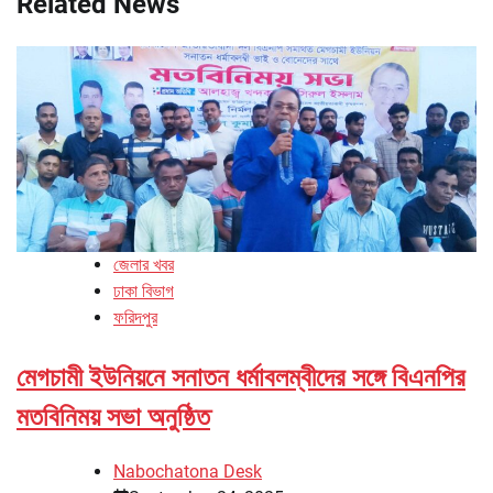
Related News
জেলার খবর
ঢাকা বিভাগ
ফরিদপুর
মেগচামী ইউনিয়নে সনাতন ধর্মাবলম্বীদের সঙ্গে বিএনপির
মতবিনিময় সভা অনুষ্ঠিত
Nabochatona Desk