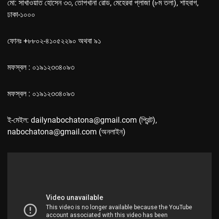
মো: সাখাওয়াত হোসেন ৩৩, তোপখানা রোড, মেহেরবা প্লাজা (৮ম তলা), শাহবাগ,
ঢাকা-১০০০
ফোনঃ +৮৮০২-৪১০৫২২৯০ অথবা ৯১
মফস্বল : ০১৯১২৩৩৪০৯৩
মফস্বল : ০১৯১২৩৩৪০৯৩
ই-মেইল: dailynabochatona@gmail.com (প্রিন্ট),
nabochatona@gmail.com (অনলাইন)