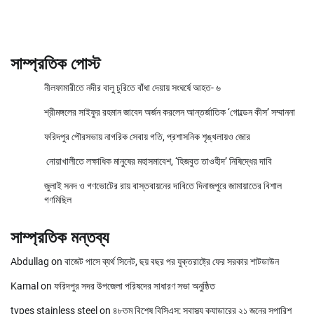
সাম্প্রতিক পোস্ট
নীলফামারীতে নদীর বালু চুরিতে বাঁধা দেয়ায় সংঘর্ষে আহত- ৬
শ্রীমঙ্গলের সাইফুর রহমান জাবেদ অর্জন করলেন আন্তর্জাতিক ‘গোল্ডেন কীস’ সম্মাননা
ফরিদপুর পৌরসভায় নাগরিক সেবায় গতি, প্রশাসনিক শৃঙ্খলায়ও জোর
নোয়াখালীতে লক্ষাধিক মানুষের মহাসমাবেশ, ‘হিজবুত তাওহীদ’ নিষিদ্ধের দাবি
জুলাই সনদ ও গণভোটের রায় বাস্তবায়নের দাবিতে দিনাজপুরে জামায়াতের বিশাল
গণমিছিল
সাম্প্রতিক মন্তব্য
Abdullag
on
বাজেট পাসে ব্যর্থ সিনেট, ছয় বছর পর যুক্তরাষ্ট্রে ফের সরকার শাটডাউন
Kamal
on
ফরিদপুর সদর উপজেলা পরিষদের সাধারণ সভা অনুষ্ঠিত
types stainless steel
on
৪৮তম বিশেষ বিসিএস: স্বাস্থ্য ক্যাডারের ২১ জনের সুপারিশ