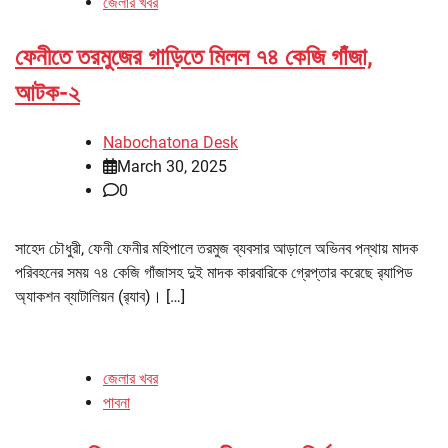
জেলার খবর
ফেনীতে তরমুজের গাড়িতে মিলল ৭৪ কেজি গাঁজা,
আটক-২
Nabochatona Desk
March 30, 2025
0
সাহেদ চৌধুরী, ফেনী ফেনীর মহিপালে তরমুজ ব্যবসার আড়ালে অভিনব পন্থায় মাদক
পরিবহনের সময় ৭৪ কেজি গাঁজাসহ দুই মাদক কারবারিকে গ্রেপ্তার করেছে র‌্যাপিড
অ্যাকশন ব্যাটালিয়ন (র‌্যাব)। […]
জেলার খবর
পাবনা