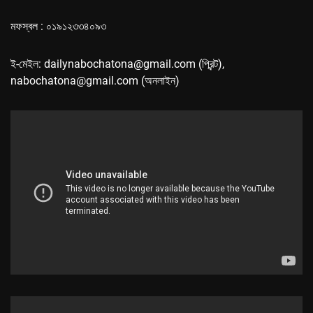
মফস্বল : ০১৯১২৩৩৪০৯৩
ই-মেইল: dailynabochatona@gmail.com (প্রিন্ট),
nabochatona@gmail.com (অনলাইন)