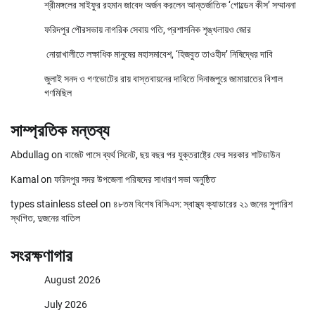
শ্রীমঙ্গলের সাইফুর রহমান জাবেদ অর্জন করলেন আন্তর্জাতিক ‘গোল্ডেন কীস’ সম্মাননা
ফরিদপুর পৌরসভায় নাগরিক সেবায় গতি, প্রশাসনিক শৃঙ্খলায়ও জোর
নোয়াখালীতে লক্ষাধিক মানুষের মহাসমাবেশ, ‘হিজবুত তাওহীদ’ নিষিদ্ধের দাবি
জুলাই সনদ ও গণভোটের রায় বাস্তবায়নের দাবিতে দিনাজপুরে জামায়াতের বিশাল
গণমিছিল
সাম্প্রতিক মন্তব্য
Abdullag
on
বাজেট পাসে ব্যর্থ সিনেট, ছয় বছর পর যুক্তরাষ্ট্রে ফের সরকার শাটডাউন
Kamal
on
ফরিদপুর সদর উপজেলা পরিষদের সাধারণ সভা অনুষ্ঠিত
types stainless steel
on
৪৮তম বিশেষ বিসিএস: স্বাস্থ্য ক্যাডারের ২১ জনের সুপারিশ
স্থগিত, দুজনের বাতিল
সংরক্ষণাগার
August 2026
July 2026