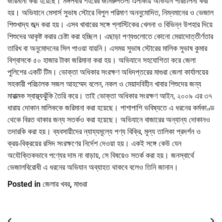
জরিমানা করা হয়েছে। মঙ্গলবার শহরের জামরুলতলা এলাকায় অভিযান পরিচালনা করা
হয়। অভিযানে মেসার্স সুভাষ স্টোরে বিপুল পরিমাণ অননুমোদিত, নিম্নমানের ও ভেজাল
শিশুখাদ্য জব্দ করা হয়। এসব খাবারের সঙ্গে প্লাস্টিকের খেলনা ও বিভিন্ন উপহার দিয়ে
শিশুদের আকৃষ্ট করার চেষ্টা করা হচ্ছিল। এছাড়া পণ্যগুলোতে কোনো মেয়াদোত্তীর্ণতার
তারিখ বা অনুমোদনের সিল পাওয়া যায়নি। এসময় সুভাষ স্টোরের মালিক সুভাষ কুমার
বিশ্বাসকে ৫০ হাজার টাকা জরিমানা করা হয়। অভিযানে সহযোগিতা করে জেলা
পুলিশের একটি টিম। ভোক্তা অধিকার সংরক্ষণ অধিদপ্তরের মাগুরা জেলা কার্যালয়ের
সহকারী পরিচালক সজল আহম্মেদ বলেন, নকল ও মেয়াদবিহীন খাবার শিশুদের জন্য
মারাত্মক স্বাস্থ্যঝুঁকি তৈরি করে। তাই ভোক্তা অধিকার সংরক্ষণ আইন, ২০০৯ এর ৩৭
ধারায় দোকান মালিককে জরিমানা করা হয়েছে। পাশাপাশি ভবিষ্যতে এ ধরনের কর্মকাণ্ড
থেকে বিরত থাকার জন্য সতর্কও করা হয়েছে। অভিযানে বাজারের অন্যান্য দোকানও
তদারকি করা হয়। ব্যবসায়ীদের ন্যায্যমূল্যে পণ্য বিক্রি, মূল্য তালিকা প্রদর্শন ও
ক্রয়-বিক্রয়ের রসিদ সংরক্ষণের নির্দেশ দেওয়া হয়। একই সঙ্গে কেউ যেন
অযৌক্তিকভাবে পণ্যের দাম না বাড়ায়, সে বিষয়েও সতর্ক করা হয়। জনস্বার্থে
ভেজালবিরোধী এ ধরনের অভিযান অব্যাহত থাকবে বলেও তিনি জানান।
Posted in
জেলার খবর
,
মাগুরা