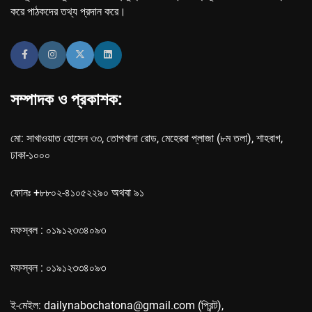
করে পাঠকদের তথ্য প্রদান করে।
সম্পাদক ও প্রকাশক:
মো: সাখাওয়াত হোসেন ৩৩, তোপখানা রোড, মেহেরবা প্লাজা (৮ম তলা), শাহবাগ,
ঢাকা-১০০০
ফোনঃ +৮৮০২-৪১০৫২২৯০ অথবা ৯১
মফস্বল : ০১৯১২৩৩৪০৯৩
মফস্বল : ০১৯১২৩৩৪০৯৩
ই-মেইল: dailynabochatona@gmail.com (প্রিন্ট),