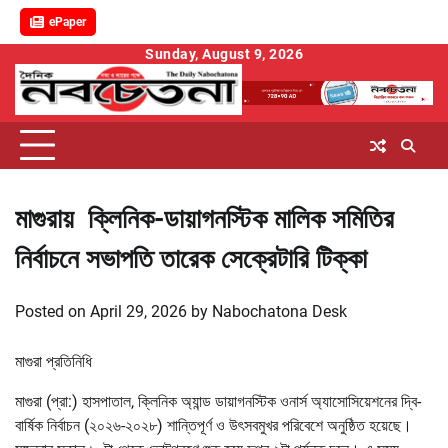
ePaper
Skip
Sunday, August 9, 2026
to
content
মাগুরায় ক্লিনিক-ডায়াগনস্টিক মালিক সমিতির
নির্বাচনে সভাপতি তারেক সেক্রেটারি টিক্কা
Posted on
April 29, 2026
by
Nabochatona Desk
মাগুরা প্রতিনিধি
মাগুরা (প্রা:) হাসপাতাল, ক্লিনিক অ্যান্ড ডায়াগনস্টিক ওনার্স অ্যাসোসিয়েশনের দ্বি-
বার্ষিক নির্বাচন (২০২৬-২০২৮) শান্তিপূর্ণ ও উৎসবমুখর পরিবেশে অনুষ্ঠিত হয়েছে।