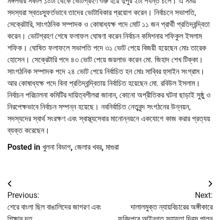
মঙ্গলবার সকাল ১০টা থেকে ভোটগ্রহণ শুরু হয়ে দুপুর ২টা পর্যন্ত চলে। এ সময়
সদস্যরা স্বতঃস্ফূর্তভাবে তাদের ভোটাধিকার প্রয়োগ করেন। নির্বাচনে সভাপতি,
সেক্রেটারি, সাংগঠনিক সম্পাদক ও কোষাধ্যক্ষ পদে মোট ১১ জন প্রার্থী প্রতিদ্বন্দ্বিতা
করেন। ভোটগ্রহণ শেষে ফলাফল ঘোষণা করেন নির্বাচন কমিশনার শফিকুল ইসলাম
শফিক। ঘোষিত ফলাফলে সভাপতি পদে ৩১ ভোট পেয়ে বিজয়ী হয়েছেন মোঃ তারেক
হোসেন। সেক্রেটারি পদে ৪৩ ভোট পেয়ে জয়লাভ করেন মো. জিহাদ শেখ টিক্কা।
সাংগঠনিক সম্পাদক পদে ২৪ ভোট পেয়ে নির্বাচিত হন মোঃ সাব্বির হুসাইন সংগ্রাম।
আর কোষাধ্যক্ষ পদে বিনা প্রতিদ্বন্দ্বিতায় নির্বাচিত হয়েছেন মো. রবিউল ইসলাম।
নির্বাচন পরিচালনা কমিটির দায়িত্বশীলরা জানান, কোনো অপ্রীতিকর ঘটনা ছাড়াই সুষ্ঠু ও
নিরপেক্ষভাবে নির্বাচন সম্পন্ন হয়েছে। নবনির্বাচিত নেতৃবৃন্দ সংগঠনের উন্নয়ন,
সদস্যদের স্বার্থ সংরক্ষণ এবং স্বাস্থ্যসেবার মানোন্নয়নে একযোগে কাজ করার প্রত্যয়
ব্যক্ত করেছেন।
Posted in
খুলনা বিভাগ
,
জেলার খবর
,
মাগুরা
Post
Previous:
Next:
navigation
শেরে বাংলা ছিল বাঙালিদের জাগরণ এবং
দালালমুক্ত ন্যায়বিচারের অঙ্গীকারে
শিক্ষার দূত
ফরিদপুরে আইনগত সহায়তা দিবস পালন