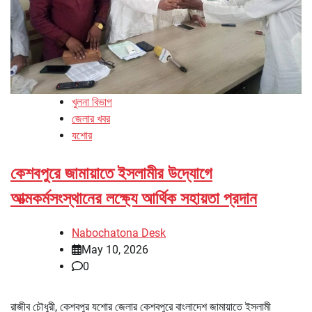
খুলনা বিভাগ
জেলার খবর
যশোর
কেশবপুরে জামায়াতে ইসলামীর উদ্যোগে
আত্মকর্মসংস্থানের লক্ষ্যে আর্থিক সহায়তা প্রদান
Nabochatona Desk
May 10, 2026
0
রাজীব চৌধুরী, কেশবপুর যশোর জেলার কেশবপুরে বাংলাদেশ জামায়াতে ইসলামী