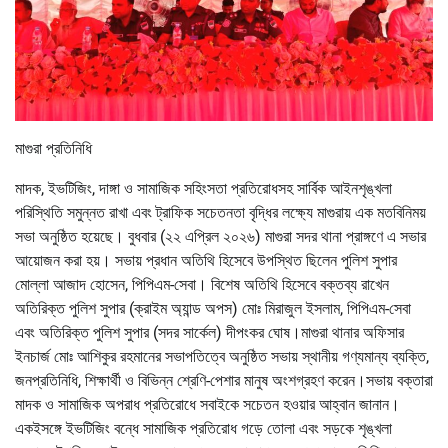
মাগুরা প্রতিনিধি
মাদক, ইভটিজিং, দাঙ্গা ও সামাজিক সহিংসতা প্রতিরোধসহ সার্বিক আইনশৃঙ্খলা
পরিস্থিতি সমুন্নত রাখা এবং ট্রাফিক সচেতনতা বৃদ্ধির লক্ষ্যে মাগুরায় এক মতবিনিময়
সভা অনুষ্ঠিত হয়েছে। বুধবার (২২ এপ্রিল ২০২৬) মাগুরা সদর থানা প্রাঙ্গণে এ সভার
আয়োজন করা হয়। সভায় প্রধান অতিথি হিসেবে উপস্থিত ছিলেন পুলিশ সুপার
মোল্লা আজাদ হোসেন, পিপিএম-সেবা। বিশেষ অতিথি হিসেবে বক্তব্য রাখেন
অতিরিক্ত পুলিশ সুপার (ক্রাইম অ্যান্ড অপস) মোঃ মিরাজুল ইসলাম, পিপিএম-সেবা
এবং অতিরিক্ত পুলিশ সুপার (সদর সার্কেল) দীপংকর ঘোষ।মাগুরা থানার অফিসার
ইনচার্জ মোঃ আশিকুর রহমানের সভাপতিত্বে অনুষ্ঠিত সভায় স্থানীয় গণ্যমান্য ব্যক্তি,
জনপ্রতিনিধি, শিক্ষার্থী ও বিভিন্ন শ্রেণি-পেশার মানুষ অংশগ্রহণ করেন।সভায় বক্তারা
মাদক ও সামাজিক অপরাধ প্রতিরোধে সবাইকে সচেতন হওয়ার আহ্বান জানান।
একইসঙ্গে ইভটিজিং বন্ধে সামাজিক প্রতিরোধ গড়ে তোলা এবং সড়কে শৃঙ্খলা