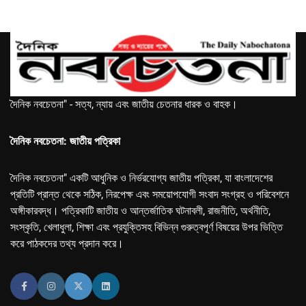
দৈনিক নবচেতনা" - সত্য, ন্যায় এবং জাতীয় চেতনার ধারক ও বাহক।
দৈনিক নবচেতনা: জাতীয় পত্রিকা
দৈনিক নবচেতনা" একটি আধুনিক ও নির্ভরযোগ্য জাতীয় পত্রিকা, যা বাংলাদেশের
প্রতিটি প্রান্ত থেকে সঠিক, নিরপেক্ষ এবং সময়োপযোগী সংবাদ সংগ্রহ ও পরিবেশনে
অঙ্গীকারবদ্ধ। পত্রিকাটি জাতীয় ও আন্তর্জাতিক ঘটনাবলী, রাজনীতি, অর্থনীতি,
সংস্কৃতি, খেলাধুলা, শিক্ষা এবং প্রযুক্তিসহ বিভিন্ন গুরুত্বপূর্ণ বিষয়ের উপর ভিত্তি
করে পাঠকদের তথ্য প্রদান করে।