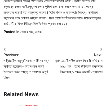
ফেরাতে ট্রাফিক আইন মেনে চলার ওপর গুরুত্বারোপ করেন।প্রধান অতিথি তার
বক্তব্যে বলেন, আইনশৃঙ্খলা রক্ষায় পুলিশ একা কাজ করলে হবে না, এ ক্ষেত্রে
জনগণের সহযোগিতা অত্যন্ত জরুরি। তিনি মাদক ও সহিংসতার বিরুদ্ধে সামাজিক
আন্দোলন গড়ে তোলার আহ্বান জানান।সভা শেষে উপস্থিতদের মাঝে সচেতনতামূলক
বার্তা পৌঁছে দিতে বিভিন্ন দিকনির্দেশনা প্রদান করা হয়।
Posted in
জেলার খবর
,
মাগুরা
Post
Previous:
Next:
navigation
পাটুয়ারটেক সমুদ্র সৈকত: পর্যটনের নতুন
র‌্যাব-১৪, টাঙ্গাইল মাদক বিরোধী অভিযানে
দিগন্ত উন্মোচন.একই স্থানে বসেই
৯৬৫ পিচ ইয়াবা ট্যাবলেট মাদকদ্রব
উপভোগ করুন পাহাড় ও সাগরের অপূর্ব
উদ্ধারসহ ১ মাদক কারবারি গ্রেফতার
মিলন
Related News