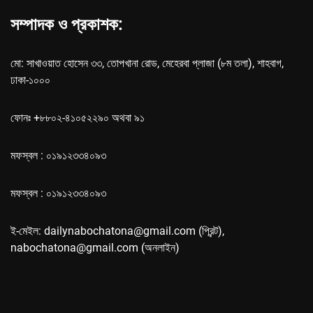
সম্পাদক ও প্রকাশক:
মো: সাখাওয়াত হোসেন ৩৩, তোপখানা রোড, মেহেরবা প্লাজা (৮ম তলা), শাহবাগ,
ঢাকা-১০০০
ফোনঃ +৮৮০২-৪১০৫২২৯০ অথবা ৯১
মফস্বল : ০১৯১২৩৩৪০৯৩
মফস্বল : ০১৯১২৩৩৪০৯৩
ই-মেইল: dailynabochatona@gmail.com (প্রিন্ট),
nabochatona@gmail.com (অনলাইন)