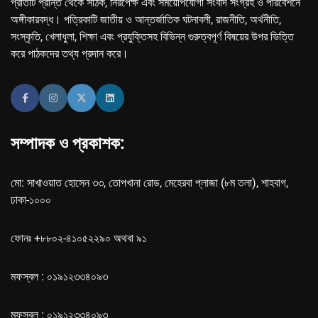
প্রতিটি প্রান্ত থেকে সঠিক, নিরপেক্ষ এবং সময়োপযোগী সংবাদ সংগ্রহ ও পরিবেশনে
অঙ্গীকারবদ্ধ। পত্রিকাটি জাতীয় ও আন্তর্জাতিক ঘটনাবলী, রাজনীতি, অর্থনীতি,
সংস্কৃতি, খেলাধুলা, শিক্ষা এবং প্রযুক্তিসহ বিভিন্ন গুরুত্বপূর্ণ বিষয়ের উপর ভিত্তি
করে পাঠকদের তথ্য প্রদান করে।
সম্পাদক ও প্রকাশক:
মো: সাখাওয়াত হোসেন ৩৩, তোপখানা রোড, মেহেরবা প্লাজা (৮ম তলা), শাহবাগ,
ঢাকা-১০০০
ফোনঃ +৮৮০২-৪১০৫২২৯০ অথবা ৯১
মফস্বল : ০১৯১২৩৩৪০৯৩
মফস্বল : ০১৯১২৩৩৪০৯৩