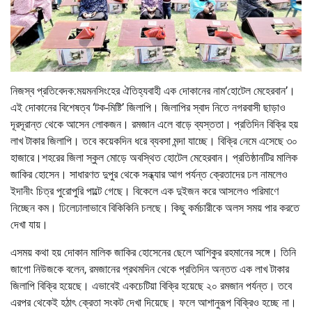
নিজস্ব প্রতিবেদক:ময়মনসিংহের ঐতিহ্যবাহী এক দোকানের নাম‘হোটেল মেহেরবান’।
এই দোকানের বিশেষত্ব ‘টক-মিষ্টি’ জিলাপি। জিলাপির স্বাদ নিতে নগরবাসী ছাড়াও
দূরদূরান্ত থেকে আসেন লোকজন। রমজান এলে বাড়ে ব্যস্ততা। প্রতিদিন বিক্রি হয়
লাখ টাকার জিলাপি। তবে কয়েকদিন ধরে ব্যবসা মন্দা যাচ্ছে। বিক্রি নেমে এসেছে ৩০
হাজারে।শহরের জিলা স্কুল মোড়ে অবস্থিত হোটেল মেহেরবান। প্রতিষ্ঠানটির মালিক
জাকির হোসেন। সাধারণত দুপুর থেকে সন্ধ্যার আগ পর্যন্ত ক্রেতাদের ঢল নামলেও
ইদানীং চিত্র পুরোপুরি পাল্টে গেছে। বিকেলে এক দুইজন করে আসলেও পরিমাণে
নিচ্ছেন কম। ঢিলেঢালাভাবে বিকিকিনি চলছে। কিছু কর্মচারীকে অলস সময় পার করতে
দেখা যায়।
এসময় কথা হয় দোকান মালিক জাকির হোসেনের ছেলে আশিকুর রহমানের সঙ্গে। তিনি
জাগো নিউজকে বলেন, রমজানের প্রথমদিন থেকে প্রতিদিন অন্তত এক লাখ টাকার
জিলাপি বিক্রি হয়েছে। এভাবেই একচেটিয়া বিক্রি হয়েছে ২০ রমজান পর্যন্ত। তবে
এরপর থেকেই হঠাৎ ক্রেতা সংকট দেখা দিয়েছে। ফলে আশানুরূপ বিক্রিও হচ্ছে না।