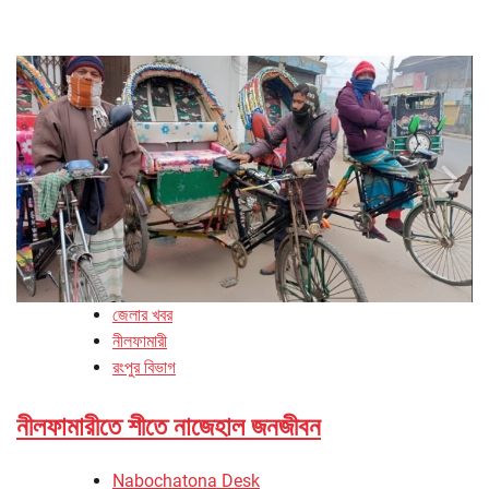
জেলার খবর
নীলফামারী
রংপুর বিভাগ
নীলফামারীতে শীতে নাজেহাল জনজীবন
Nabochatona Desk