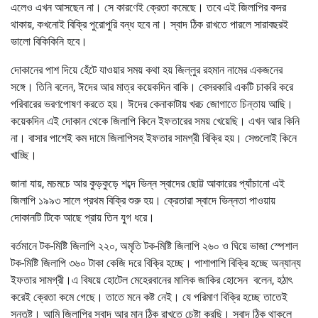
এলেও এখন আসছেন না। সে কারণেই ক্রেতা কমেছে। তবে এই জিলাপির কদর
থাকায়, কখনোই বিক্রি পুরোপুরি বন্ধ হবে না। স্বাদ ঠিক রাখতে পারলে সারাবছরই
ভালো বিকিকিনি হবে।
দোকানের পাশ দিয়ে হেঁটে যাওয়ার সময় কথা হয় জিল্লুর রহমান নামের একজনের
সঙ্গে। তিনি বলেন, ঈদের আর মাত্র কয়েকদিন বাকি। বেসরকারি একটি চাকরি করে
পরিবারের ভরণপোষণ করতে হয়। ঈদের কেনাকাটায় খরচ জোগাতে চিন্তায় আছি।
কয়েকদিন এই দোকান থেকে জিলাপি কিনে ইফতারের সময় খেয়েছি। এখন আর কিনি
না। বাসার পাশেই কম দামে জিলাপিসহ ইফতার সামগ্রী বিক্রি হয়। সেগুলোই কিনে
খাচ্ছি।
জানা যায়, মচমচে আর কুড়কুড়ে শব্দে ভিন্ন স্বাদের ছোট্ট আকারের প্যাঁচানো এই
জিলাপি ১৯৯৩ সালে প্রথম বিক্রি শুরু হয়। ক্রেতারা স্বাদে ভিন্নতা পাওয়ায়
দোকানটি টিকে আছে প্রায় তিন যুগ ধরে।
বর্তমানে টক-মিষ্টি জিলাপি ২২০, অমৃতি টক-মিষ্টি জিলাপি ২৬০ ও ঘিয়ে ভাজা স্পেশাল
টক-মিষ্টি জিলাপি ৩৬০ টাকা কেজি দরে বিক্রি হচ্ছে। পাশাপাশি বিক্রি হচ্ছে অন্যান্য
ইফতার সামগ্রী।এ বিষয়ে হোটেল মেহেরবানের মালিক জাকির হোসেন বলেন, হঠাৎ
করেই ক্রেতা কমে গেছে। তাতে মনে কষ্ট নেই। যে পরিমাণ বিক্রি হচ্ছে তাতেই
সন্তুষ্ট। আমি জিলাপির স্বাদ আর মান ঠিক রাখতে চেষ্টা করছি। স্বাদ ঠিক থাকলে