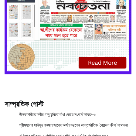
সাম্প্রতিক পোস্ট
নীলফামারীতে নদীর বালু চুরিতে বাঁধা দেয়ায় সংঘর্ষে আহত- ৬
শ্রীমঙ্গলের সাইফুর রহমান জাবেদ অর্জন করলেন আন্তর্জাতিক ‘গোল্ডেন কীস’ সম্মাননা
ফরিদপুর পৌরসভায় নাগরিক সেবায় গতি, প্রশাসনিক শৃঙ্খলায়ও জোর