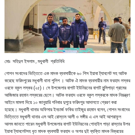
মোঃ সহিদুল ইসলাম , মধুখালী প্রতিনিধি
গোপন সংবাদের ভিত্তিতে এক মাদক ব্যবসায়ীকে ৬০ পিস ইয়াবা ট্যাবলেট সহ আটক
করেছে ফরিদপুরের মধুখালী থানা পুলিশ । আটক ঐ মাদক ব্যবসায়ীর নাম ফরহাদ লস্কর
ওরফে বকুল লস্কর (২৫)। সে উপজেলার বাগাট ইউনিয়নের বাগাট মুন্সিপাড়া গ্রামের
আজিজার রহমান লস্করের ছেলে। আটক ফরহাদ ওরফে বকুল লস্করকে মাদক নিয়ন্ত্রণ
আইনে মামলা দিয়ে ১০ জানুয়ারি শনিবার দুপুরে ফরিদপুর আদালতে প্রেরণ করা
হয়েছে। মধুখালী থানার অফিসার ইনচার্জ ফকির তাইজুর রহমান বলেন, গোপন সংবাদের
ভিত্তিতে মধুখালী থানার এস আই রোস্তম আলী ও সঙ্গীয় এ এস আই আশরাফুল
আলম জানতে পারেন মধুখালী উপজেলার বাগাট ইউনিয়নের গোহাইল পাড়া রাস্তার উপর
ইয়াবা ট্যাবলেটসহ ধৃত মাদক ব্যবসায়ী ফরহাদ ও অপর দুই ব্যক্তি মাদক বিক্রয়ের