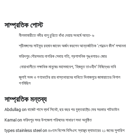
সাম্প্রতিক পোস্ট
নীলফামারীতে নদীর বালু চুরিতে বাঁধা দেয়ায় সংঘর্ষে আহত- ৬
শ্রীমঙ্গলের সাইফুর রহমান জাবেদ অর্জন করলেন আন্তর্জাতিক ‘গোল্ডেন কীস’ সম্মাননা
ফরিদপুর পৌরসভায় নাগরিক সেবায় গতি, প্রশাসনিক শৃঙ্খলায়ও জোর
নোয়াখালীতে লক্ষাধিক মানুষের মহাসমাবেশ, ‘হিজবুত তাওহীদ’ নিষিদ্ধের দাবি
জুলাই সনদ ও গণভোটের রায় বাস্তবায়নের দাবিতে দিনাজপুরে জামায়াতের বিশাল
গণমিছিল
সাম্প্রতিক মন্তব্য
Abdullag
on
বাজেট পাসে ব্যর্থ সিনেট, ছয় বছর পর যুক্তরাষ্ট্রে ফের সরকার শাটডাউন
Kamal
on
ফরিদপুর সদর উপজেলা পরিষদের সাধারণ সভা অনুষ্ঠিত
types stainless steel
on
৪৮তম বিশেষ বিসিএস: স্বাস্থ্য ক্যাডারের ২১ জনের সুপারিশ