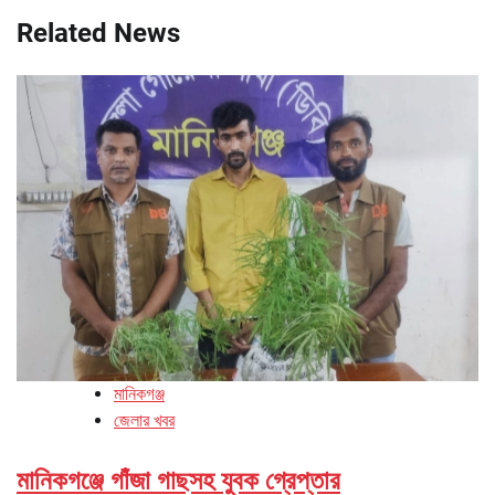
Related News
মানিকগঞ্জ
জেলার খবর
মানিকগঞ্জে গাঁজা গাছসহ যুবক গ্রেপ্তার