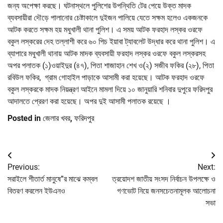
জন্য অপেক্ষা করছে। ঘটনাস্থলে পুলিশের উপন্থিতি টের পেয়ে উক্ত মাদক
ব্যবসায়ীরা দৌড়ে পালানোর চেষ্টাকালে দুইজন পালিয়ে যেতে সক্ষম হলেও একজনকে
আটক করতে সক্ষম হয় মধুখালী থানা পুলিশ। এ সময় আটক ফরহাদ লস্কর ওরফে
বকুল লস্করের দেহ তল্লাশী করে ৬০ পিচ ইয়াবা ট্যাবলেট উদ্ধার করে থানা পুলিশ। এ
ব্যাপারে মধুখালী থানায় আটক মাদক ব্যবসায়ী ফরহাদ লস্কর ওরফে বকুল লস্করসহ
অপর পলাতক (১)ওয়াইদুর (৪৭), পিতা শাজাহান শেখ ও(২) সজীব ফকির (২৮), পিতা
রবিউল ফকির, গ্রাম গোহাইল পাড়াকে আসামী করা হয়েছে। আটক ফরহাদ ওরফে
বকুল লস্করকে মাদক নিয়ন্ত্রণ আইনে মামলা দিয়ে ১০ জানুয়ারি শনিবার দুপুরে ফরিদপুর
আদালতে প্রেরণ করা হয়েছে। অপর দুই আসামী পলাতক রয়েছে ।
Posted in
জেলার খবর
,
ফরিদপুর
Post
Previous:
Next:
navigation
সরাইলে শীতার্ত মানুষে”র মাঝে কম্বল
ত্রয়োদশ জাতীয় সংসদ নির্বাচন উপলক্ষে ও
বিতরণ করলেন ইউএনও
গণভোট নিয়ে জনসচেতনামূলক আলোচনা
সভা