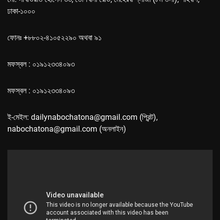
ঢাকা-১০০০
ফোনঃ +৮৮০২-৪১০৫২২৯০ অথবা ৯১
মফস্বল : ০১৯১২৩৩৪০৯৩
মফস্বল : ০১৯১২৩৩৪০৯৩
ই-মেইল: dailynabochatona@gmail.com (প্রিন্ট),
nabochatona@gmail.com (অনলাইন)