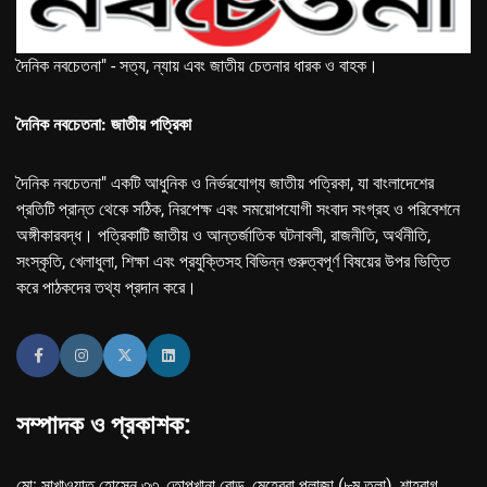
দৈনিক নবচেতনা" - সত্য, ন্যায় এবং জাতীয় চেতনার ধারক ও বাহক।
দৈনিক নবচেতনা: জাতীয় পত্রিকা
দৈনিক নবচেতনা" একটি আধুনিক ও নির্ভরযোগ্য জাতীয় পত্রিকা, যা বাংলাদেশের
প্রতিটি প্রান্ত থেকে সঠিক, নিরপেক্ষ এবং সময়োপযোগী সংবাদ সংগ্রহ ও পরিবেশনে
অঙ্গীকারবদ্ধ। পত্রিকাটি জাতীয় ও আন্তর্জাতিক ঘটনাবলী, রাজনীতি, অর্থনীতি,
সংস্কৃতি, খেলাধুলা, শিক্ষা এবং প্রযুক্তিসহ বিভিন্ন গুরুত্বপূর্ণ বিষয়ের উপর ভিত্তি
করে পাঠকদের তথ্য প্রদান করে।
সম্পাদক ও প্রকাশক:
মো: সাখাওয়াত হোসেন ৩৩, তোপখানা রোড, মেহেরবা প্লাজা (৮ম তলা), শাহবাগ,