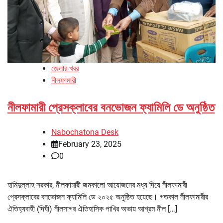
জেলার খবর
নীলফামারী
নীলফামারী প্রেসক্লাবের বনভোজন ফ্যামিলি ডে অনুষ্ঠিত
Nabochatona Desk
February 23, 2025
0
হামিদুল্লাহ সরকার, নীলফামারী জমকালো আয়োজনের মধ্য দিয়ে নীলফামারী
প্রেসক্লাবের বনভোজন ফ্যামিলি ডে ২০২৫ অনুষ্ঠিত হয়েছে। গতকাল নীলফামারীর
ঐতিহ্যবাহী (দিঘী) নীলসাগর ঐতিহাসিক পাখির অভায় আশ্রম নীল […]