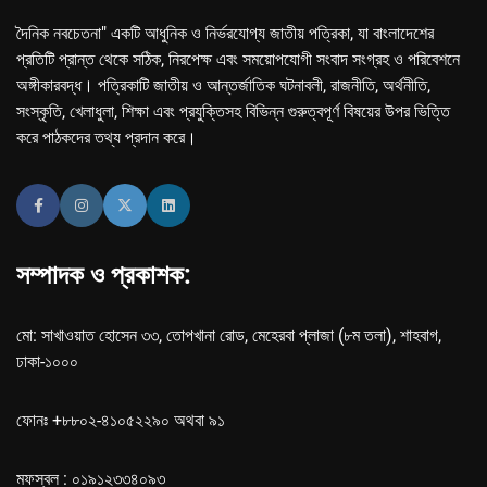
দৈনিক নবচেতনা" একটি আধুনিক ও নির্ভরযোগ্য জাতীয় পত্রিকা, যা বাংলাদেশের
প্রতিটি প্রান্ত থেকে সঠিক, নিরপেক্ষ এবং সময়োপযোগী সংবাদ সংগ্রহ ও পরিবেশনে
অঙ্গীকারবদ্ধ। পত্রিকাটি জাতীয় ও আন্তর্জাতিক ঘটনাবলী, রাজনীতি, অর্থনীতি,
সংস্কৃতি, খেলাধুলা, শিক্ষা এবং প্রযুক্তিসহ বিভিন্ন গুরুত্বপূর্ণ বিষয়ের উপর ভিত্তি
করে পাঠকদের তথ্য প্রদান করে।
সম্পাদক ও প্রকাশক:
মো: সাখাওয়াত হোসেন ৩৩, তোপখানা রোড, মেহেরবা প্লাজা (৮ম তলা), শাহবাগ,
ঢাকা-১০০০
ফোনঃ +৮৮০২-৪১০৫২২৯০ অথবা ৯১
মফস্বল : ০১৯১২৩৩৪০৯৩