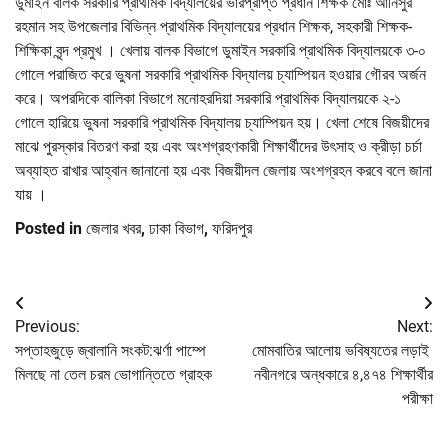
ডুমাইন বালক সরকারি প্রাথমিক বিদ্যালয়ের ভারপ্রাপ্ত প্রধান শিক্ষক মোঃ আনিসুর
রহমান সহ উপজেলার বিভিন্ন প্রাথমিক বিদ্যালয়ের প্রধান শিক্ষক, সহকারী শিক্ষক-
শিক্ষিকা বৃন্দ প্রমুখ । খেলায় বালক বিভাগে ডুমাইন সরকারি প্রাথমিক বিদ্যালয়কে ৩-০
গোলে পরাজিত করে ভুষনা সরকারি প্রাথমিক বিদ্যালয় চ্যাম্পিয়ন হওয়ার গৌরব অর্জন
করে। অপরদিকে বালিকা বিভাগে মনোহরদিয়া সরকারি প্রাথমিক বিদ্যালয়কে ২-১
গোলে হারিয়ে ভুষনা সরকারি প্রাথমিক বিদ্যালয় চ্যাম্পিয়ন হয়। খেলা শেষে বিজয়ীদের
মাঝে পুরস্কার বিতরণ করা হয় এবং অংশগ্রহণকারী শিক্ষার্থীদের উৎসাহ ও ক্রীড়া চর্চা
অব্যাহত রাখার আহ্বান জানানো হয় এবং বিজয়ীদল জেলায় অংশগ্রহন করবে বলে জানা
যায় ।
Posted in
জেলার খবর
,
ঢাকা বিভাগ
,
ফরিদপুর
Post
Previous:
Next:
navigation
সপ্তাহজুড়ে জ্বালানি সংকট:ঝর্ণা পাম্পে
মোমবাতির আলোয় ভবিষ্যতের লড়াই
মিলছে না তেল চরম ভোগান্তিতে গ্রাহক
নবীনগরে অন্ধকারে ৪,৪৭৪ শিক্ষার্থীর
পরীক্ষা