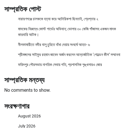
সাম্প্রতিক পোস্ট
নারায়ণগঞ্জে চালককে হত্যা করে অটোরিকশা ছিনতাই, গ্রেপ্তার ২
মাদকের বিরুদ্ধে কোস্ট গার্ডের অভিযান; ভোলায় ৩০ কেজি গাঁজাসহ একজন মাদক
কারবারি আটক।
নীলফামারীতে নদীর বালু চুরিতে বাঁধা দেয়ায় সংঘর্ষে আহত- ৬
শ্রীমঙ্গলের সাইফুর রহমান জাবেদ অর্জন করলেন আন্তর্জাতিক ‘গোল্ডেন কীস’ সম্মাননা
ফরিদপুর পৌরসভায় নাগরিক সেবায় গতি, প্রশাসনিক শৃঙ্খলায়ও জোর
সাম্প্রতিক মন্তব্য
No comments to show.
সংরক্ষণাগার
August 2026
July 2026