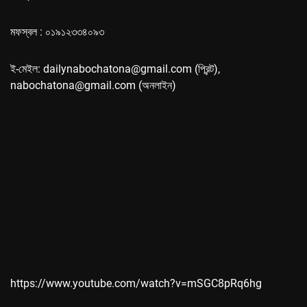
মফস্বল : ০১৯১২৩৩৪০৯৩
ই-মেইল: dailynabochatona@gmail.com (প্রিন্ট),
nabochatona@gmail.com (অনলাইন)
https://www.youtube.com/watch?v=mSGC8pRq6hg