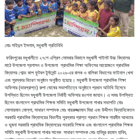
মোঃ সহিদুল ইসলাম, মধুখালী প্রতিনিধি
ফরিদপুরের মধুখালীতে ২৭শে এপ্রিল সোমবার বিকালে মধুখালী পাইলট উচ্চ বিদ্যালয়
মাঠে উপজেলা প্রশাসন ও উপজেলা প্রাথমিক শিক্ষা অফিসের আয়োজনে প্রাথমিক
বিদ্যালয় গোল্ড কাপ ফুটবল টুর্নামেন্ট ২০২৬-এর বালক ও বালিকা বিভাগের ফাইনাল খেলা
এবং পুরস্কার বিতরণ অনুষ্ঠান অনুষ্ঠিত হয়েছে। মধুখালী উপজেলা প্রাথমিক শিক্ষা
অফিসার (ভারপ্রাপ্ত) রুপা ঘোষের সভাপতিত্বে অনুষ্ঠানে প্রধান অতিথি হিসেবে
উপস্থিত ছিলেন মধুখালী উপজেলা নির্বাহী অফিসার রওশনা জাহান। এ সময় উপস্থিত
ছিলেন বাংলাদেশ প্রাথমিক শিক্ষক সমিতি মধুখালী উপজেলা শাখার সভাপতি মোঃ
সোলায়মান মোল্লা, সাধারণ সম্পাদক মোঃ খায়রুজ্জামান মিয়া এবং উদ্দীপন বিদ্যানিকেতন
সরকারি প্রাথমিক বিদ্যালয়ের বিভাগীয় পুরস্কার প্রাপ্ত প্রধান শিক্ষক শারমীম আখতার
ও ভুষনা সরকারি প্রাথমিক বিদ্যালয়ের সহকারি শিক্ষক এবং বাংলাদেশ প্রাথমিক শিক্ষক
সমিতি মধুখালী উপজেলা শাখার সাবেক সাধারণ সম্পাদক মোঃ হাবিবুর রহমান হাবিব,