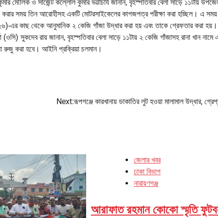
ুমার মৌলিক ও সার্জেন্ট কল্লোল কুমার ভট্টাচার্য জানান, বৃহস্পতিবার বেলা সাড়ে ১১টায় উপজে
ন চেক করার সময় তিন আরোহীসহ একটি মোটরসাইকেলের কাগজপত্র পরীক্ষা করা হচ্ছিল। এ সময় 
(২৬)-এর কাছ থেকে আনুমানিক ২ কেজি গাঁজা উদ্ধার করা হয় এবং তাকে গ্রেফতার করা হয়।
্তা (ওসি) সুকদেব রায় জানান, বৃহস্পতিবার বেলা সাড়ে ১১টায় ২ কেজি গাঁজাসহ রানা খান নামে
া রুজু করা হবে। আইনি প্রক্রিয়া চলমান।
Next:
রূপগঞ্জে কারখানায় ডাকাতির লুট হওয়া মালামাল উদ্ধার, গ্রেপ
জেলার খবর
ঢাকা বিভাগ
নারায়ণগঞ্জ
আরাফাত রহমান কোকো স্মৃতি ফুট