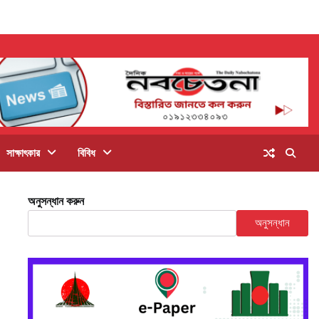
সাক্ষাৎকার
বিবিধ
অনুসন্ধান করুন
অনুসন্ধান