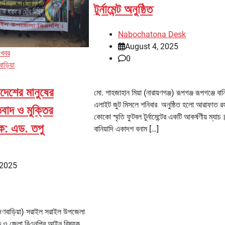
টুর্নামেন্ট অনুষ্ঠিত
Nabochatona Desk
August 4, 2025
 খবর
0
বাড়িয়া
দেশের মানুষের
মো. শাহজাহান মিয়া (নারায়ণগঞ্জ) রূপগঞ্জ রূপগঞ্জে বানি
এলাইট জুট মিসলে শনিবার অনুষ্ঠিত হলো আরাফাত র
িবাদ ও মুক্তির
কোকো স্মৃতি ফুটবল টুর্নামেন্টের একটি আকর্ষণীয় ম্যাচ
ীক: এড. তপু
বানিয়াদি একাদশ বনাম […]
 2025
হ্মণবাড়িয়া) সরাইল সরাইল উপজেলা
দক ও জেলা বিএনপির আইন বিষয়ক