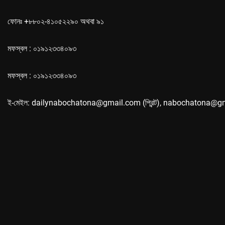
ফোনঃ +৮৮০২-৪১০৫২২৯০ অথবা ৯১
মফস্বল : ০১৯১২৩৩৪০৯৩
মফস্বল : ০১৯১২৩৩৪০৯৩
ই-মেইল: dailynabochatona@gmail.com (প্রিন্ট), nabochatona@g