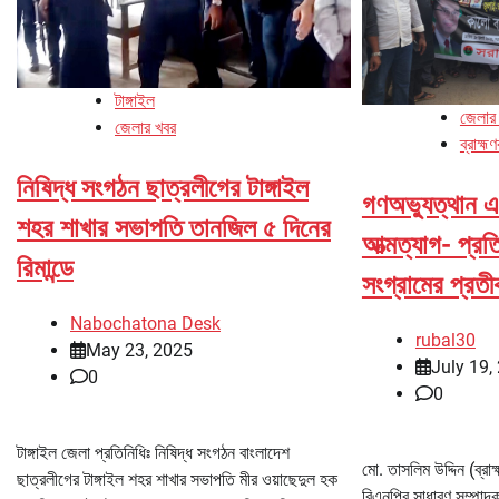
টাঙ্গাইল
জেলার
জেলার খবর
ব্রাহ্মণ
নিষিদ্ধ সংগঠন ছাত্রলীগের টাঙ্গাইল
গণঅভ্যুত্থান এ
শহর শাখার সভাপতি তানজিল ৫ দিনের
আত্মত্যাগ- প্রত
রিমান্ডে
সংগ্রামের প্রত
Nabochatona Desk
rubal30
May 23, 2025
July 19,
0
0
টাঙ্গাইল জেলা প্রতিনিধিঃ নিষিদ্ধ সংগঠন বাংলাদেশ
মো. তাসলিম উদ্দিন (ব্রা
ছাত্রলীগের টাঙ্গাইল শহর শাখার সভাপতি মীর ওয়াছেদুল হক
বিএনপির সাধারণ সম্পা