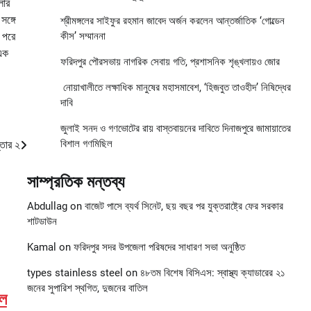
লার
সঙ্গে
শ্রীমঙ্গলের সাইফুর রহমান জাবেদ অর্জন করলেন আন্তর্জাতিক ‘গোল্ডেন
 পরে
কীস’ সম্মাননা
 এক
ফরিদপুর পৌরসভায় নাগরিক সেবায় গতি, প্রশাসনিক শৃঙ্খলায়ও জোর
নোয়াখালীতে লক্ষাধিক মানুষের মহাসমাবেশ, ‘হিজবুত তাওহীদ’ নিষিদ্ধের
দাবি
জুলাই সনদ ও গণভোটের রায় বাস্তবায়নের দাবিতে দিনাজপুরে জামায়াতের
বিশাল গণমিছিল
্তার ২
সাম্প্রতিক মন্তব্য
Abdullag
on
বাজেট পাসে ব্যর্থ সিনেট, ছয় বছর পর যুক্তরাষ্ট্রে ফের সরকার
শাটডাউন
Kamal
on
ফরিদপুর সদর উপজেলা পরিষদের সাধারণ সভা অনুষ্ঠিত
types stainless steel
on
৪৮তম বিশেষ বিসিএস: স্বাস্থ্য ক্যাডারের ২১
জনের সুপারিশ স্থগিত, দুজনের বাতিল
বল