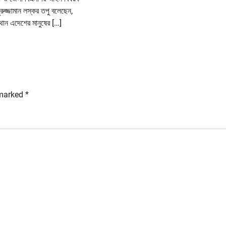
ুজ্জামান লস্কর তপু বলেছেন,
থান এদেশের মানুষের […]
 marked
*