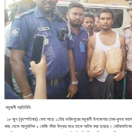
মধুখালী প্রতিনিধি
১৮ জুন (বৃহস্পতিবার) বেলা সাড়ে ১১টায় ফরিদপুরের মধুখালী উপজেলার ঢাকা-খুলনা মহাস
কাছ থেকে আনুমানিক ২ কেজি গাঁজা উদ্ধার করে তাকে আটক করা হয়েছে। মোটরসাইকে