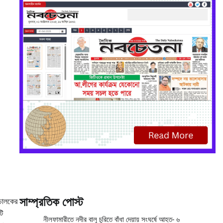
সাম্প্রতিক পোস্ট
 চালকের
টি
নীলফামারীতে নদীর বালু চুরিতে বাঁধা দেয়ায় সংঘর্ষে আহত- ৬