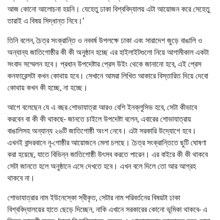
আজ কোনো আলোচনা হয়নি। যেহেতু ঢাকা বিশ্ববিদ্যালয় এটা আয়োজন করে সেহেতু
তারাই এ বিষয় সিদ্ধান্ত নিবে।’
তিনি বলেন, চৈত্র সংক্রান্তি ও নববর্ষ উপলক্ষে ঢাকা এবং সারাদেশ জুড়ে বাঙালি ও
অন্যান্য জাতিগোষ্ঠীর কী কী অনুষ্ঠান হচ্ছে এর হাইলাইটগুলো নিয়ে আগামীকাল একটা
সংবাদ সম্মেলন হবে। প্রধান উপদেষ্টার প্রেস উইং থেকে জানানো হবে, এই প্রেস
কনফারেন্সটা কখন কোথায় হবে। সেখানে আমরা লিখিত আকারে বিস্তারিত দিয়ে দেবো
কোথায় কখন কী হচ্ছে, না হচ্ছে।
আগে বলেছেন যে এ বছর শোভাযাত্রা আরও বেশি ইনক্লুসিভ হবে, সেটা কীভাবে
করবেন বা কী কী থাকছে- জানতে চাইলে উপদেষ্টা বলেন, এবারের শোভাযাত্রায়
বাঙালিসহ অন্যান্য ২৬টি জাতিগোষ্ঠী অংশ নেবে। এটা সরকারি উদ্যোগে হবে।
এখনই বান্দরবানে নৃ-গোষ্ঠীর আয়োজনে মেলা চলছে। চৈত্র সংক্রান্তিতে ছুটি ঘোষণা
করা হয়েছে, যাতে বিভিন্ন জাতিগোষ্ঠী উৎসব করতে পারেন। এর বাইরে কী কী থাকবে
সেটা জানতে হলে অনুষ্ঠানে এসে দেখতে হবে। এখন বলে দিলে তো আর আগ্রহ
থাকবে না।
শোভাযাত্রার নাম ইউনেস্কো স্বীকৃত, সেটার নাম পরিবর্তনের বিষয়টা ঢাকা
বিশ্ববিদ্যালয়ের হাতে ছেড়ে দিচ্ছেন, নাকি এখানে সরকারের কোনো ভূমিকা থাকবে- এ