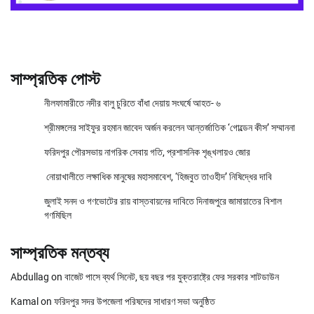
সাম্প্রতিক পোস্ট
নীলফামারীতে নদীর বালু চুরিতে বাঁধা দেয়ায় সংঘর্ষে আহত- ৬
শ্রীমঙ্গলের সাইফুর রহমান জাবেদ অর্জন করলেন আন্তর্জাতিক ‘গোল্ডেন কীস’ সম্মাননা
ফরিদপুর পৌরসভায় নাগরিক সেবায় গতি, প্রশাসনিক শৃঙ্খলায়ও জোর
নোয়াখালীতে লক্ষাধিক মানুষের মহাসমাবেশ, ‘হিজবুত তাওহীদ’ নিষিদ্ধের দাবি
জুলাই সনদ ও গণভোটের রায় বাস্তবায়নের দাবিতে দিনাজপুরে জামায়াতের বিশাল
গণমিছিল
সাম্প্রতিক মন্তব্য
Abdullag
on
বাজেট পাসে ব্যর্থ সিনেট, ছয় বছর পর যুক্তরাষ্ট্রে ফের সরকার শাটডাউন
Kamal
on
ফরিদপুর সদর উপজেলা পরিষদের সাধারণ সভা অনুষ্ঠিত