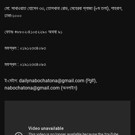
মো: সাখাওয়াত হোসেন ৩৩, তোপখানা রোড, মেহেরবা প্লাজা (৮ম তলা), শাহবাগ,
ঢাকা-১০০০
ফোনঃ +৮৮০২-৪১০৫২২৯০ অথবা ৯১
মফস্বল : ০১৯১২৩৩৪০৯৩
মফস্বল : ০১৯১২৩৩৪০৯৩
ই-মেইল: dailynabochatona@gmail.com (প্রিন্ট),
nabochatona@gmail.com (অনলাইন)