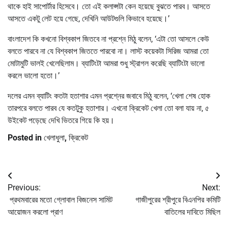
থাকে হাই সাপোর্টার হিসেবে। তো এই কলাপ্সটা কেন হয়েছে বুঝতে পারব। আসতে
আসতে একটু লেট হয়ে গেছে, দেখিনি আউটগুলি কিভাবে হয়েছে।’
বাংলাদেশ কি কখনো বিশ্বকাপ জিতবে না প্রশ্নে মিঠু বলেন, ‘এটা তো আসলে কেউ
বলতে পারবে না যে বিশ্বকাপ জিততে পারবো না। লাস্ট কয়েকটা সিরিজ আমরা তো
মোটামুটি ভালই খেলেছিলাম। ব্যাটিংটা আমরা শুধু স্ট্রাগল করেছি ব্যাটিংটা ভালো
করলে ভালো হতো।’
দলের এমন ব্যাটিং কতটা হতাশার এমন প্রশ্নের জবাবে মিঠু বলেন, ‘খেলা শেষ হোক
তারপরে বলতে পারব যে কতটুকু হতাশার। এখনো ক্রিকেট খেলা তো বলা যায় না, ৫
উইকেট পড়েছে দেখি ভিতরে গিয়ে কি হয়।
Posted in
খেলাধুলা
,
ক্রিকেট
Post
Previous:
Next:
navigation
প্রথমবারের মতো গ্লোবাল বিজনেস সামিট
গাজীপুরের শ্রীপুরে বিএনপির কমিটি
আয়োজন করলো প্রাণ
বাতিলের দাবিতে মিছিল