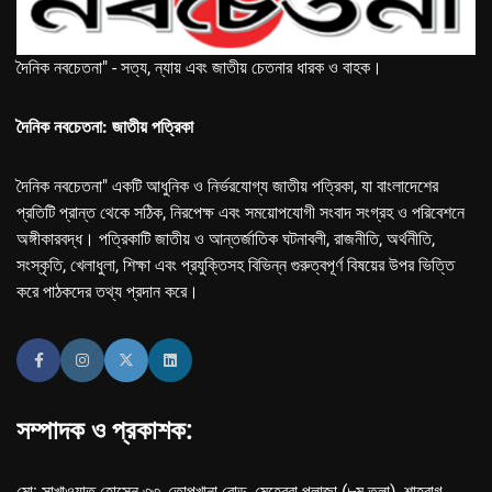
দৈনিক নবচেতনা" - সত্য, ন্যায় এবং জাতীয় চেতনার ধারক ও বাহক।
দৈনিক নবচেতনা: জাতীয় পত্রিকা
দৈনিক নবচেতনা" একটি আধুনিক ও নির্ভরযোগ্য জাতীয় পত্রিকা, যা বাংলাদেশের
প্রতিটি প্রান্ত থেকে সঠিক, নিরপেক্ষ এবং সময়োপযোগী সংবাদ সংগ্রহ ও পরিবেশনে
অঙ্গীকারবদ্ধ। পত্রিকাটি জাতীয় ও আন্তর্জাতিক ঘটনাবলী, রাজনীতি, অর্থনীতি,
সংস্কৃতি, খেলাধুলা, শিক্ষা এবং প্রযুক্তিসহ বিভিন্ন গুরুত্বপূর্ণ বিষয়ের উপর ভিত্তি
করে পাঠকদের তথ্য প্রদান করে।
সম্পাদক ও প্রকাশক:
মো: সাখাওয়াত হোসেন ৩৩, তোপখানা রোড, মেহেরবা প্লাজা (৮ম তলা), শাহবাগ,