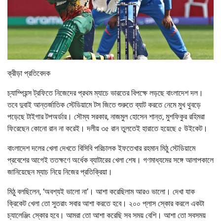
ক্রীড়া প্রতিবেদক
চ্যাম্পিয়ন্স ট্রফিতে নিজেদের প্রথম ম্যাচে ভারতের বিপক্ষে লড়ছে বাংলাদেশ দল।
তবে দুবাই আন্তর্জাতিক স্টেডিয়ামে টস জিতে শুরুতে ব্যাট করতে নেমে মুখ থুবড়ে
পড়েছে টাইগার টপঅর্ডার। সৌম্য সরকার, নাজমুল হোসেন শান্ত, মুশফিকুর রহিমরা
ফিরেছেন কোনো রান না করেই। দলীয় ৩৫ রান তুলতেই হারাতে হয়েছে ৫ উইকেট।
বাংলাদেশ দলের খেলা দেখতে বিসিবি পরিচালক ইফতেখার রহমান মিঠু স্টেডিয়ামে
প্রবেশের আগেই ততক্ষণে অর্ধেক ব্যাটারের খেলা শেষ। গণমাধ্যমের সঙ্গে আলাপকালে
জানিয়েছেন ম্যাচ নিয়ে নিজের প্রতিক্রিয়া।
মিঠু বলছিলেন, ‘অবশ্যই ভালো না’। আশা করেছিলাম আরও ভালো। দেখা যাক
ক্রিকেট খেলা তো সুতরাং সবার আশা করতে হবে। ২০০ প্লাস স্কোর করলে একটা
চ্যালেঞ্জিং স্কোর হবে। আমরা তো আশা করেছি সব সময় বেশি। আশা তো সবসময়