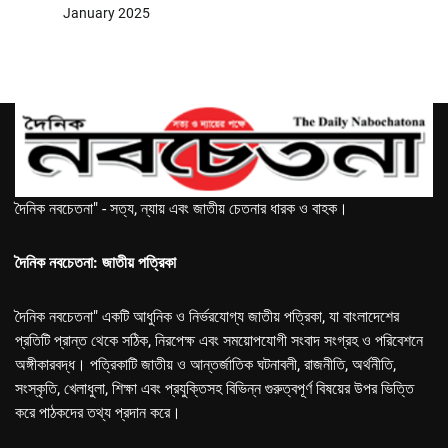
January 2025
দৈনিক নবচেতনা" - সত্য, ন্যায় এবং জাতীয় চেতনার ধারক ও বাহক।
দৈনিক নবচেতনা: জাতীয় পত্রিকা
দৈনিক নবচেতনা" একটি আধুনিক ও নির্ভরযোগ্য জাতীয় পত্রিকা, যা বাংলাদেশের
প্রতিটি প্রান্ত থেকে সঠিক, নিরপেক্ষ এবং সময়োপযোগী সংবাদ সংগ্রহ ও পরিবেশনে
অঙ্গীকারবদ্ধ। পত্রিকাটি জাতীয় ও আন্তর্জাতিক ঘটনাবলী, রাজনীতি, অর্থনীতি,
সংস্কৃতি, খেলাধুলা, শিক্ষা এবং প্রযুক্তিসহ বিভিন্ন গুরুত্বপূর্ণ বিষয়ের উপর ভিত্তি
করে পাঠকদের তথ্য প্রদান করে।