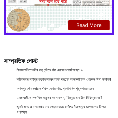
সাম্প্রতিক পোস্ট
নীলফামারীতে নদীর বালু চুরিতে বাঁধা দেয়ায় সংঘর্ষে আহত- ৬
শ্রীমঙ্গলের সাইফুর রহমান জাবেদ অর্জন করলেন আন্তর্জাতিক ‘গোল্ডেন কীস’ সম্মাননা
ফরিদপুর পৌরসভায় নাগরিক সেবায় গতি, প্রশাসনিক শৃঙ্খলায়ও জোর
নোয়াখালীতে লক্ষাধিক মানুষের মহাসমাবেশ, ‘হিজবুত তাওহীদ’ নিষিদ্ধের দাবি
জুলাই সনদ ও গণভোটের রায় বাস্তবায়নের দাবিতে দিনাজপুরে জামায়াতের বিশাল
গণমিছিল