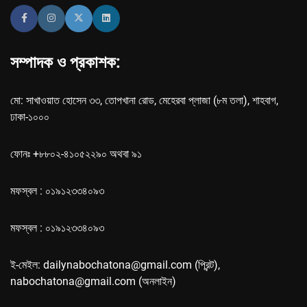
সম্পাদক ও প্রকাশক:
মো: সাখাওয়াত হোসেন ৩৩, তোপখানা রোড, মেহেরবা প্লাজা (৮ম তলা), শাহবাগ,
ঢাকা-১০০০
ফোনঃ +৮৮০২-৪১০৫২২৯০ অথবা ৯১
মফস্বল : ০১৯১২৩৩৪০৯৩
মফস্বল : ০১৯১২৩৩৪০৯৩
ই-মেইল: dailynabochatona@gmail.com (প্রিন্ট),
nabochatona@gmail.com (অনলাইন)