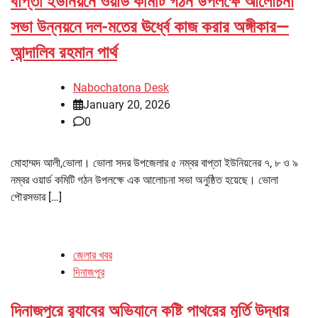
বাপ্তা ইউনিয়নে ওয়ার্ড কমিটি গঠন উপলক্ষে আলোচনা
সভা উন্নয়নে দল-মতের ঊর্ধ্বে কাজ করার অঙ্গীকার—
আন্দালিব রহমান পার্থ
Nabochatona Desk
January 20, 2026
0
মোহাম্মদ আলী,ভোলা। ভোলা সদর উপজেলার ৫ নম্বর বাপ্তা ইউনিয়নের ৭, ৮ ও ৯
নম্বর ওয়ার্ড কমিটি গঠন উপলক্ষে এক আলোচনা সভা অনুষ্ঠিত হয়েছে। ভোলা
পৌরসভার […]
জেলার খবর
দিনাজপুর
দিনাজপুরে র‌্যাবের অভিযানে কষ্টি পাথরের মূর্তি উদ্ধার