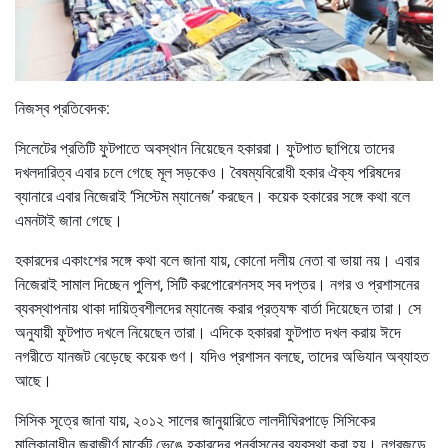
নিজস্ব প্রতিবেদক:
সিলেটের প্রতিটি ফুটপাতে অবস্থান নিয়েছেন হকাররা। ফুটপাত ছাপিয়ে তাদের
দখলদারিত্ব এবার চলে গেছে মূল সড়কেও। বৈষম্যবিরোধী হকার ঐক্য পরিষদের
ব্যানারে এবার নিজেরাই ‘সিস্টেম ম্যানেজ’ করছেন। কয়েক হকারের সঙ্গে কথা বলে
এমনটাই জানা গেছে।
হকারদের একাংশের সঙ্গে কথা বলে জানা যায়, কোনো দলীয় নেতা বা ভায়া নয়। এবার
নিজেরাই সামাল দিচ্ছেন পুলিশ, সিটি করপোরেশনসহ সব দপ্তর। নগর ও প্রশাসনের
ব্যবস্থাপনায় থাকা দায়িত্বশীলদের ম্যানেজ করার প্রত্যক্ষ বার্তা দিয়েছেন তারা। সে
অনুযায়ী ফুটপাত দখলে নিয়েছেন তারা। এদিকে হকাররা ফুটপাত দখল করায় ঈদে
নগরীতে যানজট বেড়েছে কয়েক গুণ। যদিও প্রশাসন বলছে, তাদের অভিযান অব্যাহত
আছে।
সিসিক সূত্রে জানা যায়, ২০১২ সালের জানুয়ারিতে লালদীঘিরপাড়ে সিসিকের
মালিকানাধীন জরাজীর্ণ মার্কেট ভেঙে হকারদের পুনর্বাসনের ব্যবস্থা করা হয়। নগরজুড়ে