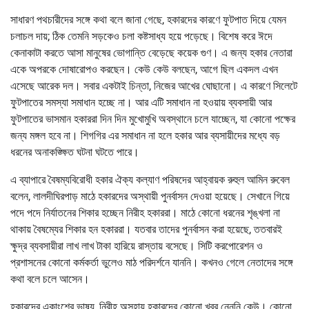
সাধারণ পথচারীদের সঙ্গে কথা বলে জানা গেছে, হকারদের কারণে ফুটপাত দিয়ে যেমন
চলাচল দায়; ঠিক তেমনি সড়কেও চলা কষ্টসাধ্য হয়ে পড়েছে। বিশেষ করে ঈদে
কেনাকাটা করতে আসা মানুষের ভোগান্তি বেড়েছে কয়েক গুণ। এ জন্য হকার নেতারা
একে অপরকে দোষারোপও করছেন। কেউ কেউ বলছেন, আগে ছিল একদল এখন
এসেছে আরেক দল। সবার একটাই চিন্তা, নিজের আখের ঘোছানো। এ কারণে সিলেটে
ফুটপাতের সমস্যা সমাধান হচ্ছে না। আর এটি সমাধান না হওয়ায় ব্যবসায়ী আর
ফুটপাতের ভাসমান হকাররা দিন দিন মুখোমুখি অবস্থানে চলে যাচ্ছেন, যা কোনো পক্ষের
জন্য মঙ্গল হবে না। শিগগির এর সমাধান না হলে হকার আর ব্যসায়ীদের মধ্যে বড়
ধরনের অনাকঙ্ক্ষিত ঘটনা ঘটতে পারে।
এ ব্যাপারে বৈষম্যবিরোধী হকার ঐক্য কল্যাণ পরিষদের আহ্বায়ক রুহুল আমিন রুবেল
বলেন, লালদীঘিরপাড় মাঠে হকারদের অস্থায়ী পুনর্বাসন দেওয়া হয়েছে। সেখানে গিয়ে
পদে পদে নির্যাতনের শিকার হচ্ছেন নিরীহ হকাররা। মাঠে কোনো ধরনের শৃঙ্খলা না
থাকায় বৈষম্যের শিকার হন হকাররা। যতবার তাদের পুনর্বাসন করা হয়েছে, ততবারই
ক্ষুদ্র ব্যবসায়ীরা লাখ লাখ টাকা হারিয়ে রাস্তায় বসেছে। সিটি করপোরেশন ও
প্রশাসনের কোনো কর্মকর্তা ভুলেও মাঠ পরিদর্শনে যাননি। কখনও গেলে নেতাদের সঙ্গে
কথা বলে চলে আসেন।
হকারদের একাংশের ভাষ্য, নিরীহ অসহায় হকারদের কোনো খবর নেননি কেউ। কোনো