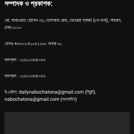
সম্পাদক ও প্রকাশক:
মো: সাখাওয়াত হোসেন ৩৩, তোপখানা রোড, মেহেরবা প্লাজা (৮ম তলা), শাহবাগ,
ঢাকা-১০০০
ফোনঃ +৮৮০২-৪১০৫২২৯০ অথবা ৯১
মফস্বল : ০১৯১২৩৩৪০৯৩
মফস্বল : ০১৯১২৩৩৪০৯৩
ই-মেইল: dailynabochatona@gmail.com (প্রিন্ট),
nabochatona@gmail.com (অনলাইন)