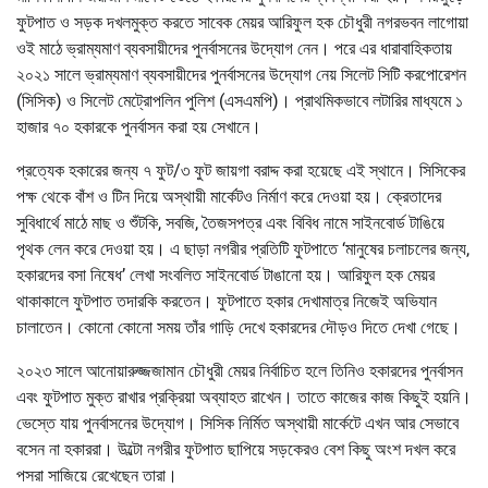
ফুটপাত ও সড়ক দখলমুক্ত করতে সাবেক মেয়র আরিফুল হক চৌধুরী নগরভবন লাগোয়া
ওই মাঠে ভ্রাম্যমাণ ব্যবসায়ীদের পুনর্বাসনের উদ্যোগ নেন। পরে এর ধারাবাহিকতায়
২০২১ সালে ভ্রাম্যমাণ ব্যবসায়ীদের পুনর্বাসনের উদ্যোগ নেয় সিলেট সিটি করপোরেশন
(সিসিক) ও সিলেট মেট্রোপলিন পুলিশ (এসএমপি)। প্রাথমিকভাবে লটারির মাধ্যমে ১
হাজার ৭০ হকারকে পুনর্বাসন করা হয় সেখানে।
প্রত্যেক হকারের জন্য ৭ ফুট/৩ ফুট জায়গা বরাদ্দ করা হয়েছে এই স্থানে। সিসিকের
পক্ষ থেকে বাঁশ ও টিন দিয়ে অস্থায়ী মার্কেটও নির্মাণ করে দেওয়া হয়। ক্রেতাদের
সুবিধার্থে মাঠে মাছ ও শুঁটকি, সবজি, তৈজসপত্র এবং বিবিধ নামে সাইনবোর্ড টাঙিয়ে
পৃথক লেন করে দেওয়া হয়। এ ছাড়া নগরীর প্রতিটি ফুটপাতে ‘মানুষের চলাচলের জন্য,
হকারদের বসা নিষেধ’ লেখা সংবলিত সাইনবোর্ড টাঙানো হয়। আরিফুল হক মেয়র
থাকাকালে ফুটপাত তদারকি করতেন। ফুটপাতে হকার দেখামাত্র নিজেই অভিযান
চালাতেন। কোনো কোনো সময় তাঁর গাড়ি দেখে হকারদের দৌড়ও দিতে দেখা গেছে।
২০২৩ সালে আনোয়ারুজ্জজামান চৌধুরী মেয়র নির্বাচিত হলে তিনিও হকারদের পুনর্বাসন
এবং ফুটপাত মুক্ত রাখার প্রক্রিয়া অব্যাহত রাখেন। তাতে কাজের কাজ কিছুই হয়নি।
ভেস্তে যায় পুনর্বাসনের উদ্যোগ। সিসিক নির্মিত অস্থায়ী মার্কেটে এখন আর সেভাবে
বসেন না হকাররা। উল্টো নগরীর ফুটপাত ছাপিয়ে সড়কেরও বেশ কিছু অংশ দখল করে
পসরা সাজিয়ে রেখেছেন তারা।