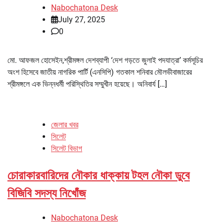
Nabochatona Desk
July 27, 2025
0
মো. আফজল হোসেইন,শ্রীমঙ্গল দেশব্যাপী ‘দেশ গড়তে জুলাই পদযাত্রা’ কর্মসূচির
অংশ হিসেবে জাতীয় নাগরিক পার্টি (এনসিপি) গতকাল শনিবার মৌলভীবাজারের
শ্রীমঙ্গলে এক ভিন্নধর্মী পরিস্থিতির সম্মুখীন হয়েছে। অনিবার্য […]
জেলার খবর
সিলেট
সিলেট বিভাগ
চোরাকারবারিদের নৌকার ধাক্কায় টহল নৌকা ডুবে
বিজিবি সদস্য নিখোঁজ
Nabochatona Desk