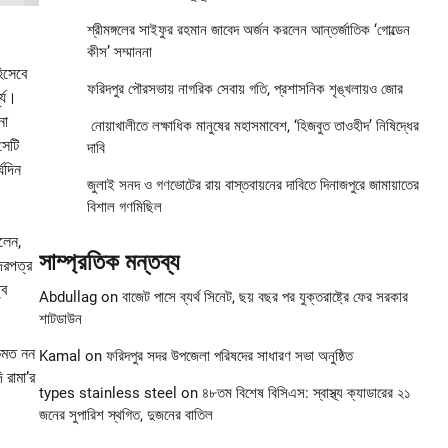
শ্রীমঙ্গলের সাইফুর রহমান জাবেদ অর্জন করলেন আন্তর্জাতিক ‘গোল্ডেন
কীস’ সম্মাননা
িসেবে
ফরিদপুর পৌরসভায় নাগরিক সেবায় গতি, প্রশাসনিক শৃঙ্খলায়ও জোর
র্য।
নো
নোয়াখালীতে লক্ষাধিক মানুষের মহাসমাবেশ, ‘হিজবুত তাওহীদ’ নিষিদ্ধের
সেটি
দাবি
্ঘদিন
জুলাই সনদ ও গণভোটের রায় বাস্তবায়নের দাবিতে দিনাজপুরে জামায়াতের
বিশাল গণমিছিল
লেন,
সাম্প্রতিক মন্তব্য
দরপত্র
্ব
Abdullag
on
বাজেট পাসে ব্যর্থ সিনেট, ছয় বছর পর যুক্তরাষ্ট্রে ফের সরকার
শাটডাউন
একমত নন
Kamal
on
ফরিদপুর সদর উপজেলা পরিষদের সাধারণ সভা অনুষ্ঠিত
 রামা’র
types stainless steel
on
৪৮তম বিশেষ বিসিএস: স্বাস্থ্য ক্যাডারের ২১
জনের সুপারিশ স্থগিত, দুজনের বাতিল