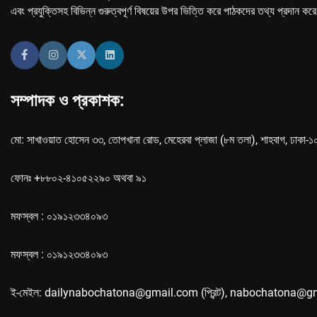
এবং প্রযুক্তিসহ বিভিন্ন গুরুত্বপূর্ণ বিষয়ের উপর ভিত্তি করে পাঠকদের তথ্য প্রদান কর
সম্পাদক ও প্রকাশক:
মো: সাখাওয়াত হোসেন ৩৩, তোপখানা রোড, মেহেরবা প্লাজা (৮ম তলা), শাহবাগ, ঢাকা-
ফোনঃ +৮৮০২-৪১০৫২২৯০ অথবা ৯১
মফস্বল : ০১৯১২৩৩৪০৯৩
মফস্বল : ০১৯১২৩৩৪০৯৩
ই-মেইল: dailynabochatona@gmail.com (প্রিন্ট), nabochatona@g