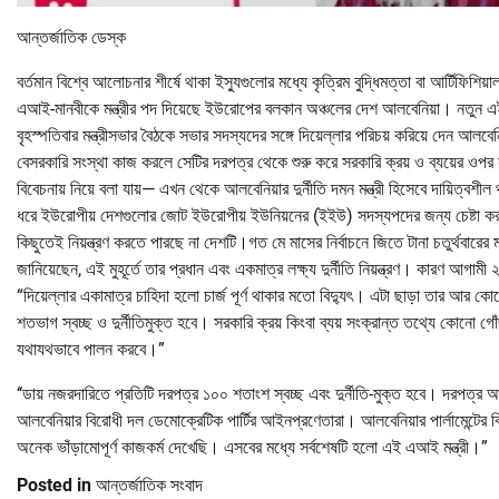
আন্তর্জাতিক ডেস্ক
বর্তমান বিশ্বে আলোচনার শীর্ষে থাকা ইস্যুগুলোর মধ্যে কৃত্রিম বুদ্ধিমত্তা বা আর্টি
এআই-মানবীকে মন্ত্রীর পদ দিয়েছে ইউরোপের বলকান অঞ্চলের দেশ আলবেনিয়া। নতুন এই এআই 
বৃহস্পতিবার মন্ত্রীসভার বৈঠকে সভার সদস্যদের সঙ্গে দিয়েল্লার পরিচয় করিয়ে দেন আলবে
বেসরকারি সংস্থা কাজ করলে সেটির দরপত্র থেকে শুরু করে সরকারি ক্রয় ও ব্যয়ের ওপর
বিবেচনায় নিয়ে বলা যায়— এখন থেকে আলবেনিয়ার দুর্নীতি দমন মন্ত্রী হিসেবে দায়িত্বশী
ধরে ইউরোপীয় দেশগুলোর জোট ইউরোপীয় ইউনিয়নের (ইইউ) সদস্যপদের জন্য চেষ্টা করছে
কিছুতেই নিয়ন্ত্রণ করতে পারছে না দেশটি।গত মে মাসের নির্বাচনে জিতে টানা চতুর্থবার
জানিয়েছেন, এই মুহূর্তে তার প্রধান এবং একমাত্র লক্ষ্য দুর্নীতি নিয়ন্ত্রণ। কারণ আ
“দিয়েল্লার একামাত্র চাহিদা হলো চার্জ পূর্ণ থাকার মতো বিদ্যুৎ। এটা ছাড়া তার আর ক
শতভাগ স্বচ্ছ ও দুর্নীতিমুক্ত হবে। সরকারি ক্রয় কিংবা ব্যয় সংক্রান্ত তথ্যে কোনো গ
যথাযথভাবে পালন করবে।”
‘‘ডায় নজরদারিতে প্রতিটি দরপত্র ১০০ শতাংশ স্বচ্ছ এবং দুর্নীতি-মুক্ত হবে। দরপত্র 
আলবেনিয়ার বিরোধী দল ডেমোক্রেটিক পার্টির আইনপ্রণেতারা। আলবেনিয়ার পার্লামেন্টের
অনেক ভাঁড়ামোপূর্ণ কাজকর্ম দেখেছি। এসবের মধ্যে সর্বশেষটি হলো এই এআই মন্ত্রী।”
Posted in
আন্তর্জাতিক সংবাদ