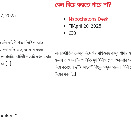
কেন বিয়ে করতে পারে না?
17, 2025
Nabochatona Desk
April 20, 2025
0
য়েলি বাহিনী গাজা সিটিতে আল-
হামলা চালিয়েছে, এতে সাতজন
আন্তর্জাতিক ডেস্ক বিজেপির পশ্চিমবঙ্গ রাজ্য শাখার 
ে সামরিক বাহিনী শহরটি দখল করার
সভাপতি ও দলটির পরিচিত মুখ দিলীপ ঘোষ শুক্রবার সন্ধ
চ্ছে […]
বিয়ে করেছেন দলীয় সহকর্মী রিঙ্কু মজুমদারকে। দিলী
বিয়ের খবর […]
 marked
*