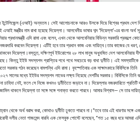
ফিশিয়াল ইন্টেলিজেন্স (এআই) অন্যতম। সেই আলোচনাকে আরও উসকে দিয়ে বিশ্বের প্রথম দেশ হ
মন্ত্রীর নাম রাখা হয়েছে দিয়েল্লা। আলবেনীয় ভাষার শব্দ ‘দিয়েল্লা’-এর বাংলা অর্থ সূ
নিয়ার প্রধানমন্ত্রী এদি রামা এবং বলেন, এখন থেকে আলবেনিয়ার বিভিন্ন সরকারি প্রকল্পে কো
 নজরদারি করবেন দিয়েল্লা। এটিই হবে তার প্রধান কাজ এবং দায়িত্ব।তার কাজের যে ধরণ, 
ল থাকবেন দিয়েল্লা।বস্তুত, দক্ষিণপূর্ব ইউরোপের ২৮ লাখ মানুষ অধ্যুষিত দেশ আলবেনিয়ায় দীর
। কিন্তু ইইউ সদস্যপদ প্রাপ্তির পথে পথে সবচেয়ে বড় বাধা দুর্নীতি। এই সমস্যাটিকে
ের মতো সরকার গঠন করেছেন বামপন্থি এদি রামা। বৃহস্পতিবার এক সাক্ষাৎকারে বিবিসিকে তিনি
গামী ২০২৭ সালের মধ্যে ইইউর সদস্যপদ লাভের লক্ষ্য নিয়েছে দেশটির সরকার। বিবিসিকে তিনি ব
োনো চাহিদা নেই, ফলে সে নিজে কখনও দুর্নীতিতে জড়াবে না। দিয়েল্লার নজরদারিতে প্রতিটি 
োঁজামিল থাকলে দিয়েল্লা তা সঙ্গে সঙ্গে শনাক্ত করতে পারবে। আমার বিশ্বাস— সে তার দায়িত
আহ্বান থেকে অর্থ বরাদ্দ করা, কোথাও দুর্নীতি ঢুকতে পারবে না।”তবে তার এই ধারণার সঙ্গে 
 বিরোধী দলীয় নেতা গাজমেন্দ বারধি এক ফেসবুক পোস্টে বলেছেন, “গত ১৫ বছর ধরে আমরা এদি