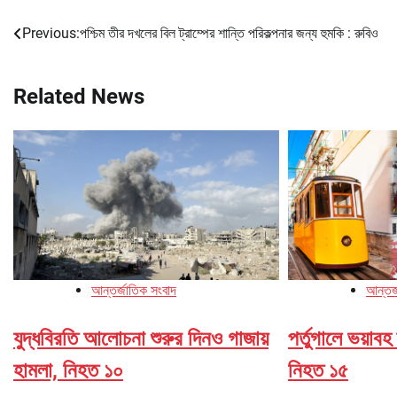
Previous:
পশ্চিম তীর দখলের বিল ট্রাম্পের শান্তি পরিকল্পনার জন্য হুমকি : রুবিও
Post
navigation
Related News
আন্তর্জাতিক সংবাদ
আন্তর্
যুদ্ধবিরতি আলোচনা শুরুর দিনও গাজায়
পর্তুগালে ভয়াবহ 
হামলা, নিহত ১০
নিহত ১৫