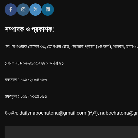
সম্পাদক ও প্রকাশক:
মো: সাখাওয়াত হোসেন ৩৩, তোপখানা রোড, মেহেরবা প্লাজা (৮ম তলা), শাহবাগ, ঢাকা-
ফোনঃ +৮৮০২-৪১০৫২২৯০ অথবা ৯১
মফস্বল : ০১৯১২৩৩৪০৯৩
মফস্বল : ০১৯১২৩৩৪০৯৩
ই-মেইল: dailynabochatona@gmail.com (প্রিন্ট), nabochatona@g