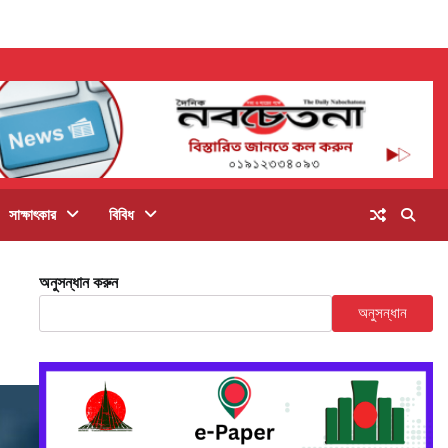
সাক্ষাৎকার
বিবিধ
অনুসন্ধান করুন
অনুসন্ধান