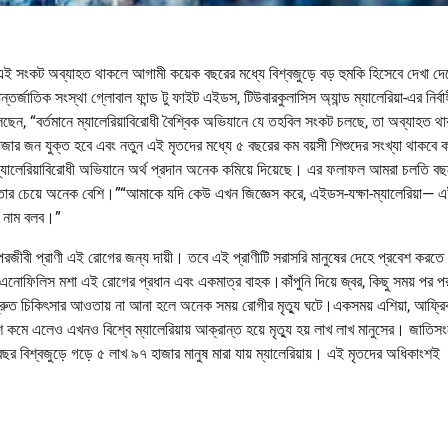
এই সংকট অব্যাহত থাকলে আগামী কয়েক বছরের মধ্যে বিশ্বজুড়ে বড় হুমকি হিসেবে দেখা দে
র্জাতিক সংস্থা গ্লোবাল ফান্ড টু ফাইট এইডস, টিউবারকুলাসিস অ্যান্ড ম্যালেরিয়া-এর নির্বা
লেছেন, “বর্তমানে ম্যালেরিয়াবিরোধী বৈশ্বিক অভিযানে যে তহবিল সংকট চলছে, তা অব্যাহত থ
জার জন যুক্ত হবে এবং নতুন এই মৃতদের মধ্যে ৫ বছরের কম বয়সী শিশুদের সংখ্যা থাকবে ক
 ম্যালেরিয়াবিরোধী অভিযানে অর্থ প্রদান অনেক কমিয়ে দিয়েছে। এর ফলাফল আমরা চলতি ব
খ্যা তার চেয়ে অনেক বেশি।”“আমাকে যদি কেউ এখন জিজ্ঞেস করে, এইডস-যক্ষা-ম্যালেরিয়া— 
ার নাম বলব।”
রজীবী প্রাণী এই রোগের জন্য দায়ী। তবে এই প্রাণীটি সরাসরি মানুষের দেহে প্রবেশ করতে
এনোফিলিস মশা এই রোগের প্রধান এবং একমাত্র বাহক।কাঁপুনি দিয়ে জ্বর, কিছু সময় পর প
। দ্রুত চিকিৎসার আওতায় না আনা হলে অনেক সময় রোগীর মৃত্যু ঘটে।একসময় এশিয়া, আফ্রি
ংশে কমে এলেও এখনও বিশ্বে ম্যালেরিয়ায় আক্রান্ত হয়ে মৃত্যু হয় লাখ লাখ মানুসের। জাতিস
রতি বছর বিশ্বজুড়ে গড়ে ৫ লাখ ৯৭ হাজার মানুষ মারা যায় ম্যালেরিয়ায়। এই মৃতদের অধিকাংশই