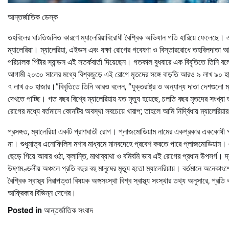
আন্তর্জাতিক ডেস্ক
তহবিলের ঘাটতিজনিত কারণে ম্যালেরিয়াবিরোধী বৈশ্বিক অভিযান গতি হারিয়ে ফেলেছে। 
ম্যালেরিয়া। ম্যালেরিয়া, এইডস এবং যক্ষা রোগের গবেষণা ও বিস্তাররোধে তহবিলদাতা আন্ত
পরিচালক পিটার স্যান্ডস এই সতর্কবার্তা দিয়েছেন। গতকাল বুধবারে এক বিবৃতিতে তিনি ব
আগামী ২০৩০ সালের মধ্যে বিশ্বজুড়ে এই রোগে মৃতদের সঙ্গে বাড়তি আরও ৯ লাখ ৯০ হা
৭ লাখ ৫০ হাজার।”বিবৃতিতে তিনি আরও বলেন, “যুক্তরাষ্ট্র ও অন্যান্য দাতা দেশগুলো
দেখতে পাচ্ছি। গত বছর বিশ্বে ম্যালেরিয়ায় যত মৃত্যু হয়েছে, চলতি বছর মৃতদের সং
রোগের মধ্যে বর্তমানে কোনটির অবস্থা সবচেয়ে খারাপ; তাহলে আমি নির্দ্বিধায় ম্যালেরিয়
প্রসঙ্গত, ম্যালেরিয়া একটি প্রাণঘাতী রোগ। প্লাজমোডিয়াম নামের একপ্রকার এককোষী প
না। শুধুমাত্র এনোফিলিস মশার মাধ্যমে মানবদেহে প্রবেশ করতে পারে প্লাজমোডিয়াম। 
ছেড়ে গিয়ে আবার ওঠা, ক্লান্তি, মাথাব্যাথা ও বমিবমি ভাব এই রোগের প্রধান উপসর্গ
উষ্ণমণ্ডলীয় অঞ্চলে প্রতি বছর বহু মানুষের মৃত্যু হতো ম্যালেরিয়ায়। বর্তমানে অনেকা
বৈশ্বিক স্বাস্থ্য নিরাপত্তা বিষয়ক অঙ্গসংস্থা বিশ্ব স্বাস্থ্য সংস্থার তথ্য অনুসারে, প্
আফ্রিকার বিভিন্ন দেশের।
Posted in
আন্তর্জাতিক সংবাদ