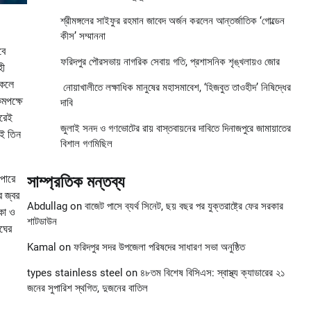
শ্রীমঙ্গলের সাইফুর রহমান জাবেদ অর্জন করলেন আন্তর্জাতিক ‘গোল্ডেন
কীস’ সম্মাননা
বে
ফরিদপুর পৌরসভায় নাগরিক সেবায় গতি, প্রশাসনিক শৃঙ্খলায়ও জোর
হী
াকলে
নোয়াখালীতে লক্ষাধিক মানুষের মহাসমাবেশ, ‘হিজবুত তাওহীদ’ নিষিদ্ধের
মপক্ষে
দাবি
ছরেই
জুলাই সনদ ও গণভোটের রায় বাস্তবায়নের দাবিতে দিনাজপুরে জামায়াতের
এই তিন
বিশাল গণমিছিল
 পারে
সাম্প্রতিক মন্তব্য
র জ্বর
Abdullag
on
বাজেট পাসে ব্যর্থ সিনেট, ছয় বছর পর যুক্তরাষ্ট্রে ফের সরকার
কা ও
শাটডাউন
ংঘের
Kamal
on
ফরিদপুর সদর উপজেলা পরিষদের সাধারণ সভা অনুষ্ঠিত
types stainless steel
on
৪৮তম বিশেষ বিসিএস: স্বাস্থ্য ক্যাডারের ২১
জনের সুপারিশ স্থগিত, দুজনের বাতিল