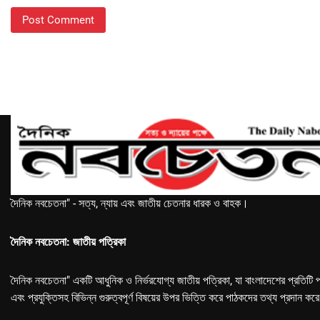
দৈনিক নবচেতনা" - সত্য, ন্যায় এবং জাতীয় চেতনার ধারক ও বাহক।
দৈনিক নবচেতনা: জাতীয় পত্রিকা
দৈনিক নবচেতনা" একটি আধুনিক ও নির্ভরযোগ্য জাতীয় পত্রিকা, যা বাংলাদেশের প্রতিটি প
এবং প্রযুক্তিসহ বিভিন্ন গুরুত্বপূর্ণ বিষয়ের উপর ভিত্তি করে পাঠকদের তথ্য প্রদান কর