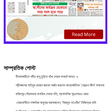
সাম্প্রতিক পোস্ট
নীলফামারীতে নদীর বালু চুরিতে বাঁধা দেয়ায় সংঘর্ষে আহত- ৬
শ্রীমঙ্গলের সাইফুর রহমান জাবেদ অর্জন করলেন আন্তর্জাতিক ‘গোল্ডেন কীস’ সম্মাননা
ফরিদপুর পৌরসভায় নাগরিক সেবায় গতি, প্রশাসনিক শৃঙ্খলায়ও জোর
নোয়াখালীতে লক্ষাধিক মানুষের মহাসমাবেশ, ‘হিজবুত তাওহীদ’ নিষিদ্ধের দাবি