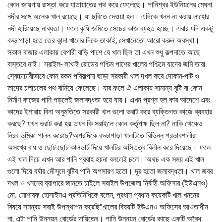
কোন জায়গায় রাস্তা করে যাতায়াতের পথ করে ফেলেছে। পানিশ্বর ইউনিয়নের মেঘনা
নদীর সঙ্গে অনেক খাল রয়েছে। যা ছবিতে দেওয়া হল। এদিকে খনন না করায় লাহোর
নদী হারিয়েছে নাব্যতা। ফলে কৃষি জমিতে সেচের কাজ ব্যহত হচ্ছে। এবার যদি একটু
বড্ডাপাড়া হতে তের কান্দা খালের দিকে তাকাই, সেখানেতো আরো করুন অবস্থা।
সকাল বাজার এলাকায় বেপারী বাড়ি পাশে যে খাল ছিল তা এখন শুধু কল্পনাতে আছে
বাস্তবে নাই। সরাইল- লাখাই রোডের পশ্চিম পাশের খালের পশ্চিমে যাদের জমি তারা
স্বেচ্চাচারীভাবে কোন রকম পরিকল্পনা ছাড়া সরকারী খাল দখল করে দোকান-পাট ও
তাদের চলাচলের পথ বানিয়ে ফেলেছে। যার ফলে ঐ এলাকায় সামান্য বৃষ্টি বা কোন
নির্মাণ কাজের পানি পড়লেই জলাবদ্ধতা হয়ে যায়। এখন প্রশ্ন হল কার আদেশে এবং
কাদের ইশারায় বিনা অনুমতিতে সরকারী খাল গুলো ভরাট করে ব্যক্তিগত কাজে ব্যবহার
করছে? যখন ভরাট করা হয় তখন কি সরাইলে কোন কর্তৃপক্ষ ছিল না? নাকি থেকেও
নিরব ভূমিকা পালন করেছে?অপরদিকে বড্ডাপাড়া খালটিতে বিভিন্ন প্রভাবশালীরা
অসংখ্য বাধ ও ছোট ছোট কালভার্ট দিয়ে খালটির অস্তিত্ব বিলীন করে দিয়েছে। ফলে
এই খাল দিয়ে এখন আর পানি প্রবাহ হয়না বললেই চলে। অথচ এক সময় এই খাল
গুলো দিয়ে বর্ষার মৌসুমে বৃষ্টির পানি অপসারণ হতো। দূর হতো জলাবদ্ধতা। খাল জবর
দখল ও খননের ব্যাপারে জানতে চাইলে সরাইল উপজেলা নির্বাহী অফিসার (ইউএনও)
মো. মোশারফ হোসাইনএ প্রতিনিধিকে বলেন, প্রধান প্রধান কয়েকটি খাল খননের
বিষয়ে সমন্বয় সবাই উপস্থাপন করেছি“খালের বিষয়টি ইউএনও অফিসের আওতাধীন
না, এটা পানি উন্নয়ন বোর্ডের দায়িত্বে। পানি উন্নয়ন বোর্ডের কাছে একটি অবৈধ