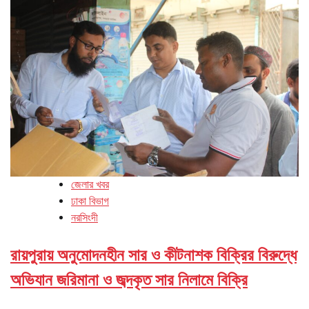
জেলার খবর
ঢাকা বিভাগ
নরসিংদী
রায়পুরায় অনুমোদনহীন সার ও কীটনাশক বিক্রির বিরুদ্ধে
অভিযান জরিমানা ও জব্দকৃত সার নিলামে বিক্রি