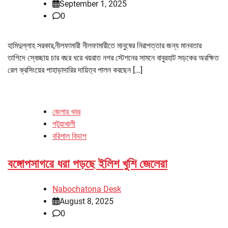
September 1, 2025
0
হামিদুল্লাহ সরকার,নীলফামারী নীলফামারীতে মানুষের নিরাপত্তার জন্য মানবতার
তাগিদে স্বেচ্ছায় চার বছর ধরে খয়রাত নগর স্টেশনের সামনে বাবুরহাট সড়কের অরক্ষিত
রেল ক্রসিংয়ের পাহাড়াদারির দায়িত্ব পালন করছেন […]
জেলার খবর
পটুয়াখালী
বরিশাল বিভাগ
বঙ্গোপসাগরে ধরা পড়ছে ইলিশ খুশি জেলেরা
Nabochatona Desk
August 8, 2025
0