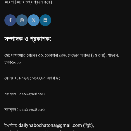
করে পাঠকদের তথ্য প্রদান করে।
সম্পাদক ও প্রকাশক:
মো: সাখাওয়াত হোসেন ৩৩, তোপখানা রোড, মেহেরবা প্লাজা (৮ম তলা), শাহবাগ,
ঢাকা-১০০০
ফোনঃ +৮৮০২-৪১০৫২২৯০ অথবা ৯১
মফস্বল : ০১৯১২৩৩৪০৯৩
মফস্বল : ০১৯১২৩৩৪০৯৩
ই-মেইল: dailynabochatona@gmail.com (প্রিন্ট),