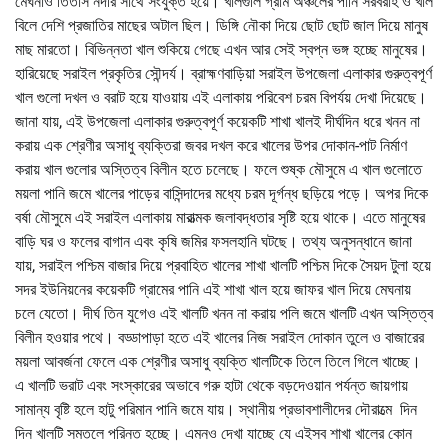
মেঘনাও তিতাস নদীর সাথে সংযুক্ত হয়ে। খালগুলি গ্রাম অঞ্চলের পানি সরবরাহ ও খাল
বিলে দেশি প্রজাতির মাছের অটাল ছিল। ডিঙ্গি নৌকা দিয়ে ছোট ছোট জাল দিয়ে মানুষ
মাছ মারতো। বিভিন্নতা খাল শুকিয়ে গেছে এখন আর সেই স্বপ্ন ভঙ্গ হচ্ছে মানুষের।
হারিয়েছে সরাইল প্রকৃতির সৌন্দর্য। ব্রাহ্মণবাড়িয়া সরাইল উপজেলা এলাকার গুরুত্বপূর্ণ
খাল গুলো দখল ও বরাট হয়ে যাওয়ায় এই এলাকায় পরিবেশ চরম বিপর্যয় দেখা দিয়েছে।
জানা যায়, এই উপজেলা এলাকার গুরুত্বপূর্ণ কয়েকটি শাখা খালই দীর্ঘদিন ধরে খনন না
করায় এক শ্রেণীর অসাধু ব্যক্তিরা জবর দখল করে খালের উপর দোকান-পাট নির্মাণ
করায় খাল গুলোর অস্তিত্ব বিলীন হতে চলেছে। ফলে শুষ্ক মৌসুমে এ খাল গুলোতে
ময়লা পানি জমে খালের পাড়ের বাসিন্দাদের মধ্যে চরম দূর্গন্ধ ছড়িয়ে পড়ে। অপর দিকে
বর্ষা মৌসুমে এই সরাইল এলাকায় মারাত্মক জলাবদ্ধতার সৃষ্টি হয়ে থাকে। এতে মানুষের
বাড়ি ঘর ও ফলের বাগান এবং কৃষি জমির ফসলহানি ঘটছে। তথ্য অনুসন্ধানে জানা
যায়, সরাইল পশ্চিম বাজার দিয়ে প্রবাহিত খালের শাখা খালটি পশ্চিম দিকে সৈয়দ টুলা হয়ে
সদর ইউনিয়নের কয়েকটি গ্রামের পানি এই শাখা খাল হয়ে জাফর খাল দিয়ে মেঘনায়
চলে যেতো। দীর্ঘ তিন যুগেও এই খালটি খনন না করায় পলি জমে খালটি এখন অস্তিত্ব
বিলীন হওয়ার পথে। বড্ডাপাড়া হতে এই খালের নিজ সরাইল দোকান তুলে ও বাজারের
ময়লা আবর্জনা ফেলে এক শ্রেণীর অসাধু ব্যক্তি খালটিকে তিলে তিলে গিলে খাচ্ছে।
এ খালটি ভরাট এবং সংস্কারের অভাবে গরু হাটা থেকে বড়দেওয়ান পর্যন্ত জায়গায়
সামান্য বৃষ্টি হলে হাটু পরিমান পানি জমে যায়। স্থানীয় প্রভাবশালীদের দৌরাত্মে দিন
দিন খালটি সমতলে পরিনত হচ্ছে। এমনও দেখা যাচ্ছে যে এইসব শাখা খালের কোন