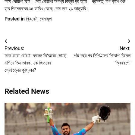
নিয়ে ধোঁয়াশা ছিল। সেই ধোঁয়াশা অবশ্য কিছুটা দূর হলো। প্রসঙ্গত, বিগ ব্যাশ শুরু
হবে ডিসেম্বরের ১৫ তারিখ থেকে, শেষ হবে ২১ জানুয়ারি।
Posted in
ক্রিকেট
,
খেলাধুলা
Post
Previous:
Next:
navigation
আজ রাতে ঘোষণা- ব্যালন ডি’অরের দৌড়ে
পাঁচ বছর পর সিপিএলের শিরোপা জিতল
এগিয়ে তিন তারকা, কে জিতবেন
ত্রিনবাগো
শ্রেষ্ঠত্বের পুরস্কার?
Related News