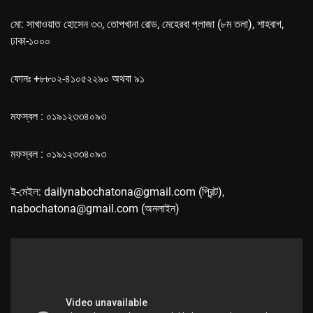
মো: সাখাওয়াত হোসেন ৩৩, তোপখানা রোড, মেহেরবা প্লাজা (৮ম তলা), শাহবাগ,
ঢাকা-১০০০
ফোনঃ +৮৮০২-৪১০৫২২৯০ অথবা ৯১
মফস্বল : ০১৯১২৩৩৪০৯৩
মফস্বল : ০১৯১২৩৩৪০৯৩
ই-মেইল: dailynabochatona@gmail.com (প্রিন্ট),
nabochatona@gmail.com (অনলাইন)