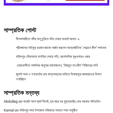
সাম্প্রতিক পোস্ট
নীলফামারীতে নদীর বালু চুরিতে বাঁধা দেয়ায় সংঘর্ষে আহত- ৬
শ্রীমঙ্গলের সাইফুর রহমান জাবেদ অর্জন করলেন আন্তর্জাতিক ‘গোল্ডেন কীস’ সম্মাননা
ফরিদপুর পৌরসভায় নাগরিক সেবায় গতি, প্রশাসনিক শৃঙ্খলায়ও জোর
নোয়াখালীতে লক্ষাধিক মানুষের মহাসমাবেশ, ‘হিজবুত তাওহীদ’ নিষিদ্ধের দাবি
জুলাই সনদ ও গণভোটের রায় বাস্তবায়নের দাবিতে দিনাজপুরে জামায়াতের বিশাল
গণমিছিল
সাম্প্রতিক মন্তব্য
Abdullag
on
বাজেট পাসে ব্যর্থ সিনেট, ছয় বছর পর যুক্তরাষ্ট্রে ফের সরকার শাটডাউন
Kamal
on
ফরিদপুর সদর উপজেলা পরিষদের সাধারণ সভা অনুষ্ঠিত