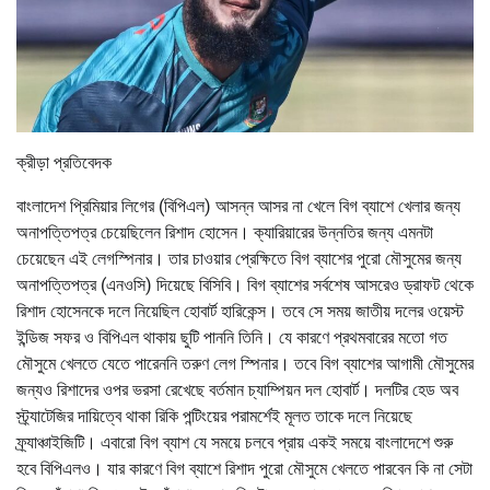
ক্রীড়া প্রতিবেদক
বাংলাদেশ প্রিমিয়ার লিগের (বিপিএল) আসন্ন আসর না খেলে বিগ ব্যাশে খেলার জন্য
অনাপত্তিপত্র চেয়েছিলেন রিশাদ হোসেন। ক্যারিয়ারের উন্নতির জন্য এমনটা
চেয়েছেন এই লেগস্পিনার। তার চাওয়ার প্রেক্ষিতে বিগ ব্যাশের পুরো মৌসুমের জন্য
অনাপত্তিপত্র (এনওসি) দিয়েছে বিসিবি। বিগ ব্যাশের সর্বশেষ আসরেও ড্রাফট থেকে
রিশাদ হোসেনকে দলে নিয়েছিল হোবার্ট হারিকেন্স। তবে সে সময় জাতীয় দলের ওয়েস্ট
ইন্ডিজ সফর ও বিপিএল থাকায় ছুটি পাননি তিনি। যে কারণে প্রথমবারের মতো গত
মৌসুমে খেলতে যেতে পারেননি তরুণ লেগ স্পিনার। তবে বিগ ব্যাশের আগামী মৌসুমের
জন্যও রিশাদের ওপর ভরসা রেখেছে বর্তমান চ্যাম্পিয়ন দল হোবার্ট। দলটির হেড অব
স্ট্র্যাটেজির দায়িত্বে থাকা রিকি পন্টিংয়ের পরামর্শেই মূলত তাকে দলে নিয়েছে
ফ্র্যাঞ্চাইজিটি। এবারো বিগ ব্যাশ যে সময়ে চলবে প্রায় একই সময়ে বাংলাদেশে শুরু
হবে বিপিএলও। যার কারণে বিগ ব্যাশে রিশাদ পুরো মৌসুমে খেলতে পারবেন কি না সেটা