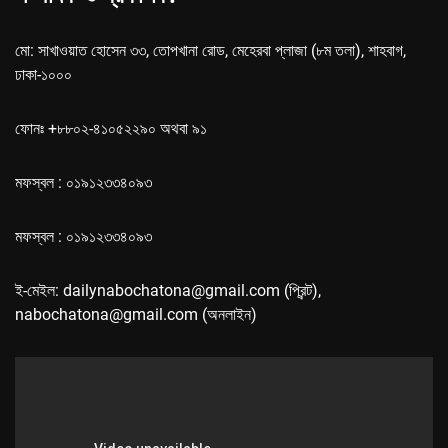
মো: সাখাওয়াত হোসেন ৩৩, তোপখানা রোড, মেহেরবা প্লাজা (৮ম তলা), শাহবাগ,
ঢাকা-১০০০
ফোনঃ +৮৮০২-৪১০৫২২৯০ অথবা ৯১
মফস্বল : ০১৯১২৩৩৪০৯৩
মফস্বল : ০১৯১২৩৩৪০৯৩
ই-মেইল: dailynabochatona@gmail.com (প্রিন্ট),
nabochatona@gmail.com (অনলাইন)