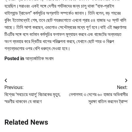
হয়েছিল।সরাওয়ং একই সঙ্গে দেশীয় পর্যটকদের জন্য চালু থাকা “হাফ-প্রাইস
থাইল্যান্ড ট্রাভেল” কর্মসূচির অগ্রগতি সম্পর্কেও জানান। তিনি বলেন, বড় শহরের
বুকিং ইতোমধ্যেই শেষ, তবে ছোট শহরগুলোতে এখনো প্রায় ৫৪ হাজার ৭৫ স্লট খালি
আছে। তিনি আশা করছেন, এগুলোও সেপ্টেম্বরের মধ্যে পূর্ণ হবে।থাই এই মন্ত্রণালয়
টিএটির সঙ্গে বসে বর্তমান কর্মসূচির ফলাফল মূল্যায়ন করবে এবং বাজেটের অব্যবহৃত
অংশ ব্যবহার করে দ্বিতীয় ধাপের পরিকল্পনা করবে, যেখানে ছোট শহর ও বিকল্প
গন্তব্যগুলোর ওপর বেশি গুরুত্ব দেওয়া হবে।
Posted in
আন্তর্জাতিক সংবাদ
Post
Previous:
Next:
navigation
বিশ্বের ‘সবচেয়ে দয়ালু’ বিচারকের মৃত্যু,
নেপালসহ ৩ দেশের ৬০ হাজার অভিবাসীর
স্মরণীয় থাকবেন যে কারণে
সুরক্ষা বাতিল করলেন ট্রাম্প
Related News