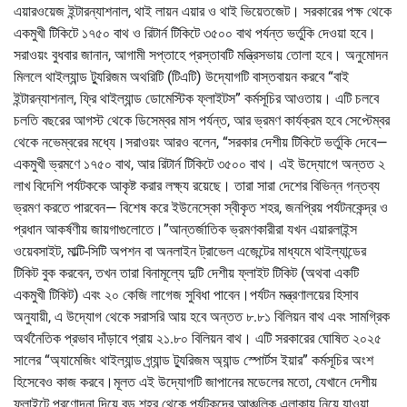
এয়ারওয়েজ ইন্টারন্যাশনাল, থাই লায়ন এয়ার ও থাই ভিয়েতজেট। সরকারের পক্ষ থেকে
একমুখী টিকিটে ১৭৫০ বাথ ও রিটার্ন টিকিটে ৩৫০০ বাথ পর্যন্ত ভর্তুকি দেওয়া হবে।
সরাওয়ং বুধবার জানান, আগামী সপ্তাহে প্রস্তাবটি মন্ত্রিসভায় তোলা হবে। অনুমোদন
মিললে থাইল্যান্ড ট্যুরিজম অথরিটি (টিএটি) উদ্যোগটি বাস্তবায়ন করবে “বাই
ইন্টারন্যাশনাল, ফ্রি থাইল্যান্ড ডোমেস্টিক ফ্লাইটস” কর্মসূচির আওতায়। এটি চলবে
চলতি বছরের আগস্ট থেকে ডিসেম্বর মাস পর্যন্ত, আর ভ্রমণ কার্যক্রম হবে সেপ্টেম্বর
থেকে নভেম্বরের মধ্যে।সরাওয়ং আরও বলেন, “সরকার দেশীয় টিকিটে ভর্তুকি দেবে—
একমুখী ভ্রমণে ১৭৫০ বাথ, আর রিটার্ন টিকিটে ৩৫০০ বাথ। এই উদ্যোগে অন্তত ২
লাখ বিদেশি পর্যটককে আকৃষ্ট করার লক্ষ্য রয়েছে। তারা সারা দেশের বিভিন্ন গন্তব্য
ভ্রমণ করতে পারবেন— বিশেষ করে ইউনেস্কো স্বীকৃত শহর, জনপ্রিয় পর্যটনকেন্দ্র ও
প্রধান আকর্ষণীয় জায়গাগুলোতে।”আন্তর্জাতিক ভ্রমণকারীরা যখন এয়ারলাইন্স
ওয়েবসাইট, মাল্টি-সিটি অপশন বা অনলাইন ট্রাভেল এজেন্টের মাধ্যমে থাইল্যান্ডের
টিকিট বুক করবেন, তখন তারা বিনামূল্যে দুটি দেশীয় ফ্লাইট টিকিট (অথবা একটি
একমুখী টিকিট) এবং ২০ কেজি লাগেজ সুবিধা পাবেন।পর্যটন মন্ত্রণালয়ের হিসাব
অনুযায়ী, এ উদ্যোগ থেকে সরাসরি আয় হবে অন্তত ৮.৮১ বিলিয়ন বাথ এবং সামগ্রিক
অর্থনৈতিক প্রভাব দাঁড়াবে প্রায় ২১.৮০ বিলিয়ন বাথ। এটি সরকারের ঘোষিত ২০২৫
সালের “অ্যামেজিং থাইল্যান্ড গ্র্যান্ড ট্যুরিজম অ্যান্ড স্পোর্টস ইয়ার” কর্মসূচির অংশ
হিসেবেও কাজ করবে।মূলত এই উদ্যোগটি জাপানের মডেলের মতো, যেখানে দেশীয়
ফ্লাইটে প্রণোদনা দিয়ে বড় শহর থেকে পর্যটকদের আঞ্চলিক এলাকায় নিয়ে যাওয়া