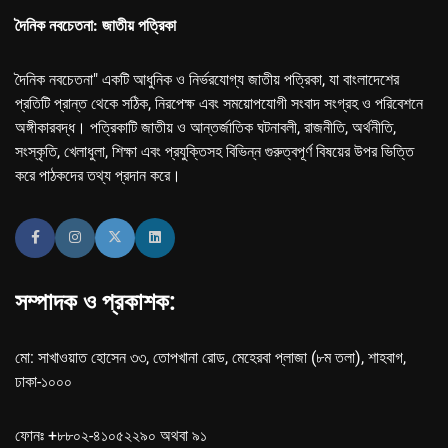
দৈনিক নবচেতনা: জাতীয় পত্রিকা
দৈনিক নবচেতনা" একটি আধুনিক ও নির্ভরযোগ্য জাতীয় পত্রিকা, যা বাংলাদেশের
প্রতিটি প্রান্ত থেকে সঠিক, নিরপেক্ষ এবং সময়োপযোগী সংবাদ সংগ্রহ ও পরিবেশনে
অঙ্গীকারবদ্ধ। পত্রিকাটি জাতীয় ও আন্তর্জাতিক ঘটনাবলী, রাজনীতি, অর্থনীতি,
সংস্কৃতি, খেলাধুলা, শিক্ষা এবং প্রযুক্তিসহ বিভিন্ন গুরুত্বপূর্ণ বিষয়ের উপর ভিত্তি
করে পাঠকদের তথ্য প্রদান করে।
সম্পাদক ও প্রকাশক:
মো: সাখাওয়াত হোসেন ৩৩, তোপখানা রোড, মেহেরবা প্লাজা (৮ম তলা), শাহবাগ,
ঢাকা-১০০০
ফোনঃ +৮৮০২-৪১০৫২২৯০ অথবা ৯১