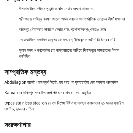
নীলফামারীতে নদীর বালু চুরিতে বাঁধা দেয়ায় সংঘর্ষে আহত- ৬
শ্রীমঙ্গলের সাইফুর রহমান জাবেদ অর্জন করলেন আন্তর্জাতিক ‘গোল্ডেন কীস’ সম্মাননা
ফরিদপুর পৌরসভায় নাগরিক সেবায় গতি, প্রশাসনিক শৃঙ্খলায়ও জোর
নোয়াখালীতে লক্ষাধিক মানুষের মহাসমাবেশ, ‘হিজবুত তাওহীদ’ নিষিদ্ধের দাবি
জুলাই সনদ ও গণভোটের রায় বাস্তবায়নের দাবিতে দিনাজপুরে জামায়াতের বিশাল
গণমিছিল
সাম্প্রতিক মন্তব্য
Abdullag
on
বাজেট পাসে ব্যর্থ সিনেট, ছয় বছর পর যুক্তরাষ্ট্রে ফের সরকার শাটডাউন
Kamal
on
ফরিদপুর সদর উপজেলা পরিষদের সাধারণ সভা অনুষ্ঠিত
types stainless steel
on
৪৮তম বিশেষ বিসিএস: স্বাস্থ্য ক্যাডারের ২১ জনের সুপারিশ
স্থগিত, দুজনের বাতিল
সংরক্ষণাগার