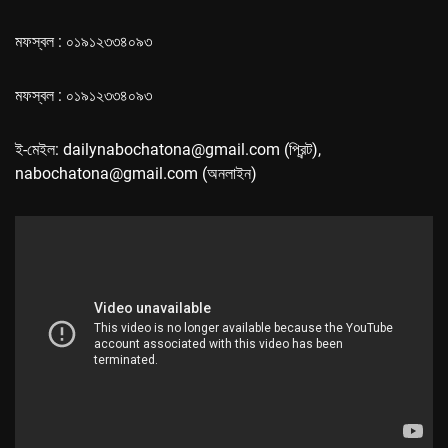
মফস্বল : ০১৯১২৩৩৪০৯৩
মফস্বল : ০১৯১২৩৩৪০৯৩
ই-মেইল: dailynabochatona@gmail.com (প্রিন্ট),
nabochatona@gmail.com (অনলাইন)