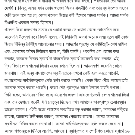
জন্য অনেকে নৈতিকতার সীমানা অতিক্রম করে কথা বলছে। প্রতিদিনই তো আমরা
দেখছি। কিন্তু আমরা যখন বেগম খালেদা জিয়ার রাজনীতি এবং তার ব্যক্তিগত মহত্ব
দেখি তখন মনে হয় যে, বেগম খালেদা জিয়ার কর্মী হিসেবে আমরা সার্থক। আমরা সার্থক
বিএনপির একজন সদস্য হিসেবে।
খালেদা জিয়া জনগণের সামনে যে ওয়াদা করেন সে ওয়াদা থেকে কোনোদিন সরে
আসেননি উল্লেখ করে রিজভী বলেন, এই জিনিসটা আমরা অনেক সময় ভুলে যাই বেগম
জিয়ার বিভিন্ন বৈশিষ্ট্য আলোচনার সময়। আদর্শের প্রশ্নে যে কমিটমেন্ট- শেখ হাসিনা
এবং এরশাদের অবৈধ নির্বাচনে যাবো না, তিনি যাননি। পরশুদিন এক ধরনের কথা
বললাম, আজকে নিজের স্বার্থে বা রাজনৈতিক স্বার্থে আরেকটি কথা বললাম- এই
দ্বিচারিতা বেগম খালেদা জিয়ার মধ্যে কখনো ছিল না। আত্মসমর্পণ করেননি কোনো
জায়গায়। এই জন্য বাংলাদেশের স্বাধীনতাকে এখনো কেউ হরণ করতে পারেনি,
বাংলাদেশের সার্বভৌমত্বকে কেউ দুর্বল করতে পারেনি। বেগম জিয়া বেঁচে আছেন তাই
অনেকে সাহস করতে পারেনি। কারণ সেই প্রশ্নেও তাকে টলানো যায়নি কখনো।
তিনি বলেন, আমাদের শক্তি হচ্ছে এদেশের জনগণ আর দেশনেত্রী বেগম খালেদা জিয়া
এবং তার দেখানো পথেই যিনি নেতৃত্ব দিচ্ছেন এখন আমাদের ভারপ্রাপ্ত চেয়ারম্যান
তারেক রহমান। এটাই হচ্ছে আমাদের সবচাইতে বড় ভরসার জায়গা, আমাদের শক্তির
জায়গা, আমাদের উদ্দীপনার জায়গা, আমাদের প্রেরণার জায়গা। আমরা আমাদের
স্বাধীনতা বিক্রি করতে দেবো না। আমরা সার্বভৌমত্বকেও দুর্বল করতে দেবো না।
আমরা গণতন্ত্রকে ছিনিয়ে এনেছি, আসবো। ব্যক্তিগত বা গোষ্ঠীগত কোনো স্বার্থে ১৬