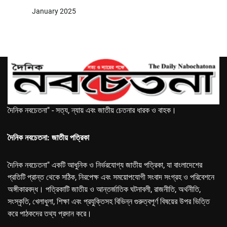
January 2025
দৈনিক নবচেতনা" - সত্য, ন্যায় এবং জাতীয় চেতনার ধারক ও বাহক।
দৈনিক নবচেতনা: জাতীয় পত্রিকা
দৈনিক নবচেতনা" একটি আধুনিক ও নির্ভরযোগ্য জাতীয় পত্রিকা, যা বাংলাদেশের
প্রতিটি প্রান্ত থেকে সঠিক, নিরপেক্ষ এবং সময়োপযোগী সংবাদ সংগ্রহ ও পরিবেশনে
অঙ্গীকারবদ্ধ। পত্রিকাটি জাতীয় ও আন্তর্জাতিক ঘটনাবলী, রাজনীতি, অর্থনীতি,
সংস্কৃতি, খেলাধুলা, শিক্ষা এবং প্রযুক্তিসহ বিভিন্ন গুরুত্বপূর্ণ বিষয়ের উপর ভিত্তি
করে পাঠকদের তথ্য প্রদান করে।