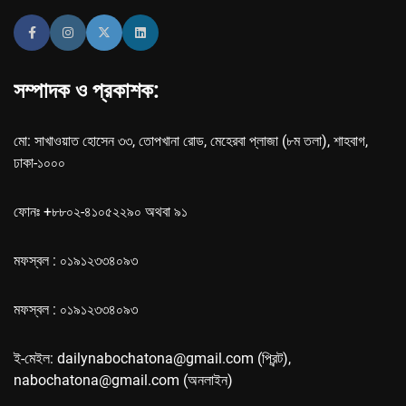
সম্পাদক ও প্রকাশক:
মো: সাখাওয়াত হোসেন ৩৩, তোপখানা রোড, মেহেরবা প্লাজা (৮ম তলা), শাহবাগ,
ঢাকা-১০০০
ফোনঃ +৮৮০২-৪১০৫২২৯০ অথবা ৯১
মফস্বল : ০১৯১২৩৩৪০৯৩
মফস্বল : ০১৯১২৩৩৪০৯৩
ই-মেইল: dailynabochatona@gmail.com (প্রিন্ট),
nabochatona@gmail.com (অনলাইন)