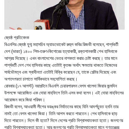
জ্যেষ্ঠ প্রতিবেদক
বিএনপির জ্যেষ্ঠ যুগ্ম মহাসচিব অ্যাডভোকেট রুহুল কবির রিজভী বলেছেন, পার্শ্ববর্তী
দেশ (ভারত) ১৪০০ শিশু-তরুণ-কিশোরের হত্যাকারী, রক্তপানকারী শেখ হাসিনাকে
আশ্রয় দিয়েছে। এখন বাংলাদেশের ভেতর নাশকতা করার চেষ্টা করছে। তার মানে
পার্শ্ববর্তী দেশ শেখ হাসিনার কাছে এতটাই কৃতজ্ঞ অর্থাৎ ক্ষমতায় থাকতে নিজেদের
সার্বভৌমত্ব এবং স্বাধীনতা এতটাই বিক্রি করেছেন যে, তাকে শেল্টার দিয়েছে এবং
অপতৎপরতা চালাতে সার্বিকভাবে সহযোগিতা করছে।
রোববার (১৭ আগস্ট) নয়াপল্টনে বিএনপি চেয়ারপারসন বেগম খালেদা জিয়ার জন্মদিন
উপলক্ষে আয়োজিত এক দোয়া মাহফিলে তিনি এসব কথা বলেন। এই দোয়া মাহফিলের
আয়োজন করে জিয়া পরিষদ।
রিজভী বলেন, আওয়ামী লীগের ভয়ঙ্কর নির্যাতনের কাছে যিনি আদর্শচ্যুত হননি তার
নামই তো বেগম খালেদা জিয়া। তিনি আপস করতে পারতেন। শেখ হাসিনাকে ছাড়
দিতে পারতেন। দিলে কী হতো? দিলে দেশের প্রতি বিশ্বাসঘাতকতা হতো। জনগণের
প্রতি বিশ্বাসঘাতকতা হতো। আর জনগণের প্রতি বিশ্বাসঘাতকতা মানে গণতন্ত্রের