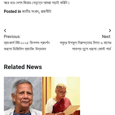
বছর ধরে বেগম জিয়ার নেতৃত্বে আমরা লড়াই করিনি।
Posted in
জাতীয় সংবাদ
,
রাজনীতি
Post
Previous:
Next:
navigation
ব্যাংকার্স মিট-২০২৫ ফিলপস প্রদর্শন
সমুদ্র উপকূল নিরাপত্তায় বিগত ৬ মাসের
করলো ডিজিটাল ব্যাংকিং উদ্ভাবন
সাফল্য তুলে ধরলো কোস্ট গার্ড
Related News