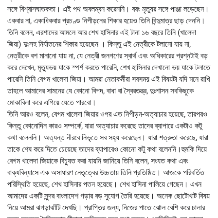
সঙ্গে বিশ্বাসঘাতকতা। এই পথ অবলম্বন করেননি। বরং মৃত্যুর সঙ্গে পাঞ্জা লড়েছেন।
একবার না, একাধিকবার প্রচণ্ড নিপীড়নের শিকার হয়েও তিনি বিন্দুমাত্র ছাড় দেননি।
তিনি বলেন, এরশাদের আমলে আর শেখ হাসিনার এই টানা ১৬ বছরে তিনি (খালেদা
জিয়া) দুঃসহ নির্যাতনের শিকার হয়েছেন । কিন্তু এই নেত্রীকে টলানো যায় না,
নেত্রীকে বশ মানানো যায় না, যে নেত্রী জনগণের স্বার্থ এবং অধিকারের প্রশ্নটাই বড়
করে দেখেন, মৃত্যুভয় যাকে স্পর্শ করতে পারেনি, শেখ হাসিনার দেখানো ভয় যাকে টলাতে
পারেনি তিনি বেগম খালেদা জিয়া। আমরা নেতাকর্মীরা সবসময় এই বিষয়টা যদি মনে রাখি
তাহলে আমাদের সামনের যে কোনো বিপদ, বাধা বা স্বৈরতন্ত্র, দুঃশাসন সবকিছুকে
মোকাবিলা করে এগিয়ে যেতে পারবো।
তিনি আরও বলেন, বেগম খালেদা জিয়ার ওপর এত নিপীড়ন-অত্যাচার হয়েছে, তারপরও
কিন্তু কোনোদিন কারও সম্পর্কে, যারা অত্যাচার করেছে তাদের ব্যাপারে একটাও কটু
কথা বলেননি। অত্যন্ত নীরবে নিভৃতে সব সহ্য করেছেন। যারা শত্রুতা করেছে, যারা
তাকে শেষ করে দিতে চেয়েছে তাদের ব্যাপারেও কোনো কটু কথা বলেননি।হুমকি দিয়ে
বেগম খালেদা জিয়াকে বিচ্যুত করা যায়নি জানিয়ে তিনি বলেন, সংযত কথা এবং
বাক্যবিন্যাসে এক অসাধারণ নেতৃত্বের উচ্চতায় তিনি প্রতিষ্ঠিত। আজকে পরিবর্তিত
পরিস্থিতি হয়েছে, শেখ হাসিনার পতন হয়েছে। শেখ হাসিনা পালিয়ে গেছেন। এখন
আমাদের একটি সুন্দর বাংলাদেশ গড়ার বড় সুযোগ তৈরি হয়েছে। অনেক ছোটোখাট বিষয়
নিয়ে আমরা ঝগড়াঝাঁটি দেখছি। প্রাপ্তির জন্য, নিজের পাতে ঝোল বেশি করে ঢালার