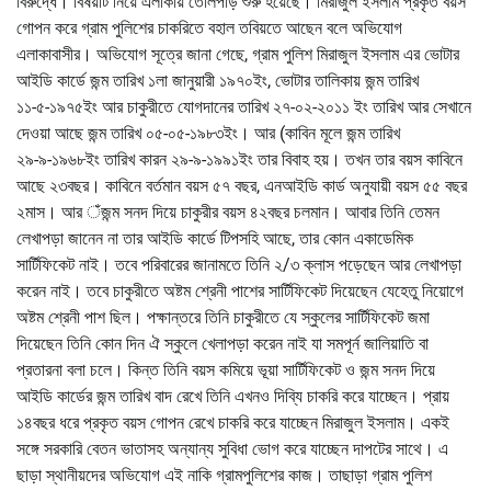
বিরুদ্ধে। বিষয়টি নিয়ে এলাকায় তোলপাড় শুরু হয়েছে। মিরাজুল ইসলাম প্রকৃত বয়স
গোপন করে গ্রাম পুলিশের চাকরিতে বহাল তবিয়তে আছেন বলে অভিযোগ
এলাকাবাসীর। অভিযোগ সূত্রে জানা গেছে, গ্রাম পুলিশ মিরাজুল ইসলাম এর ভোটার
আইডি কার্ডে জন্ম তারিখ ১লা জানুয়ারী ১৯৭০ইং, ভোটার তালিকায় জন্ম তারিখ
১১-৫-১৯৭৫ইং আর চাকুরীতে যোগদানের তারিখ ২৭-০২-২০১১ ইং তারিখ আর সেখানে
দেওয়া আছে জন্ম তারিখ ০৫-০৫-১৯৮৩ইং। আর (কাবিন মূলে জন্ম তারিখ
২৯-৯-১৯৬৮ইং তারিখ কারন ২৯-৯-১৯৯১ইং তার বিবাহ হয়। তখন তার বয়স কাবিনে
আছে ২৩বছর। কাবিনে বর্তমান বয়স ৫৭ বছর, এনআইডি কার্ড অনুযায়ী বয়স ৫৫ বছর
২মাস। আর ঁজন্ম সনদ দিয়ে চাকুরীর বয়স ৪২বছর চলমান। আবার তিনি তেমন
লেখাপড়া জানেন না তার আইডি কার্ডে টিপসহি আছে, তার কোন একাডেমিক
সার্টিফিকেট নাই। তবে পরিবারের জানামতে তিনি ২/৩ ক্লাস পড়েছেন আর লেখাপড়া
করেন নাই। তবে চাকুরীতে অষ্টম শ্রেনী পাশের সার্টিফিকেট দিয়েছেন যেহেতু নিয়োগে
অষ্টম শ্রেনী পাশ ছিল। পক্ষান্তরে তিনি চাকুরীতে যে স্কুলের সার্টিফিকেট জমা
দিয়েছেন তিনি কোন দিন ঐ স্কুলে খেলাপড়া করেন নাই যা সমপূর্ন জালিয়াতি বা
প্রতারনা বলা চলে। কিন্ত তিনি বয়স কমিয়ে ভূয়া সার্টিফিকেট ও জন্ম সনদ দিয়ে
আইডি কার্ডের জন্ম তারিখ বাদ রেখে তিনি এখনও দিব্যি চাকরি করে যাচ্ছেন। প্রায়
১৪বছর ধরে প্রকৃত বয়স গোপন রেখে চাকরি করে যাচ্ছেন মিরাজুল ইসলাম। একই
সঙ্গে সরকারি বেতন ভাতাসহ অন্যান্য সুবিধা ভোগ করে যাচ্ছেন দাপটের সাথে। এ
ছাড়া স্থানীয়দের অভিযোগ এই নাকি গ্রামপুলিশের কাজ। তাছাড়া গ্রাম পুলিশ