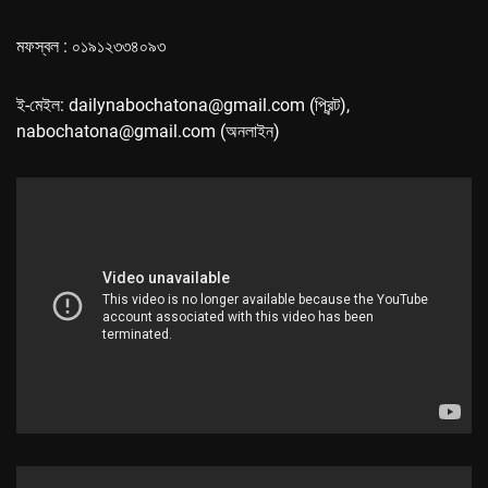
মফস্বল : ০১৯১২৩৩৪০৯৩
ই-মেইল: dailynabochatona@gmail.com (প্রিন্ট),
nabochatona@gmail.com (অনলাইন)