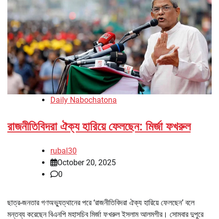
Daily Nabochatona
রাজনীতিবিদরা ঐক্য হারিয়ে ফেলছেন: মির্জা ফখরুল
rubal30
October 20, 2025
0
ছাত্র-জনতার গণঅভ্যুত্থানের পরে ‘রাজনীতিবিদরা ঐক্য হারিয়ে ফেলছেন’ বলে
মন্তব্য করেছেন বিএনপি মহাসচিব মির্জা ফখরুল ইসলাম আলমগীর। সোমবার দুপুরে