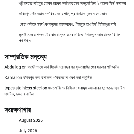
শ্রীমঙ্গলের সাইফুর রহমান জাবেদ অর্জন করলেন আন্তর্জাতিক ‘গোল্ডেন কীস’ সম্মাননা
ফরিদপুর পৌরসভায় নাগরিক সেবায় গতি, প্রশাসনিক শৃঙ্খলায়ও জোর
নোয়াখালীতে লক্ষাধিক মানুষের মহাসমাবেশ, ‘হিজবুত তাওহীদ’ নিষিদ্ধের দাবি
জুলাই সনদ ও গণভোটের রায় বাস্তবায়নের দাবিতে দিনাজপুরে জামায়াতের বিশাল
গণমিছিল
সাম্প্রতিক মন্তব্য
Abdullag
on
বাজেট পাসে ব্যর্থ সিনেট, ছয় বছর পর যুক্তরাষ্ট্রে ফের সরকার শাটডাউন
Kamal
on
ফরিদপুর সদর উপজেলা পরিষদের সাধারণ সভা অনুষ্ঠিত
types stainless steel
on
৪৮তম বিশেষ বিসিএস: স্বাস্থ্য ক্যাডারের ২১ জনের সুপারিশ
স্থগিত, দুজনের বাতিল
সংরক্ষণাগার
August 2026
July 2026