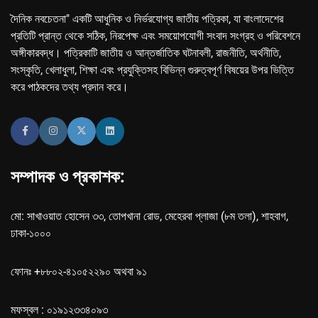
দৈনিক নবচেতনা" একটি আধুনিক ও নির্ভরযোগ্য জাতীয় পত্রিকা, যা বাংলাদেশের
প্রতিটি প্রান্ত থেকে সঠিক, নিরপেক্ষ এবং সময়োপযোগী সংবাদ সংগ্রহ ও পরিবেশনে
অঙ্গীকারবদ্ধ। পত্রিকাটি জাতীয় ও আন্তর্জাতিক ঘটনাবলী, রাজনীতি, অর্থনীতি,
সংস্কৃতি, খেলাধুলা, শিক্ষা এবং প্রযুক্তিসহ বিভিন্ন গুরুত্বপূর্ণ বিষয়ের উপর ভিত্তি
করে পাঠকদের তথ্য প্রদান করে।
সম্পাদক ও প্রকাশক:
মো: সাখাওয়াত হোসেন ৩৩, তোপখানা রোড, মেহেরবা প্লাজা (৮ম তলা), শাহবাগ,
ঢাকা-১০০০
ফোনঃ +৮৮০২-৪১০৫২২৯০ অথবা ৯১
মফস্বল : ০১৯১২৩৩৪০৯৩