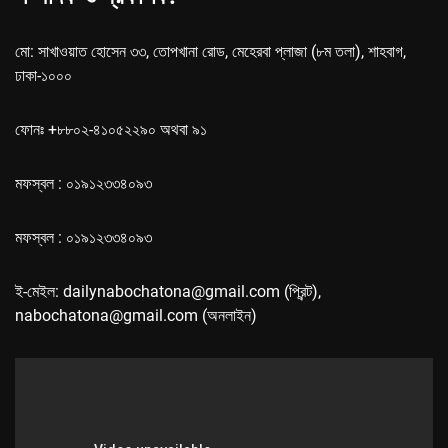
মো: সাখাওয়াত হোসেন ৩৩, তোপখানা রোড, মেহেরবা প্লাজা (৮ম তলা), শাহবাগ,
ঢাকা-১০০০
ফোনঃ +৮৮০২-৪১০৫২২৯০ অথবা ৯১
মফস্বল : ০১৯১২৩৩৪০৯৩
মফস্বল : ০১৯১২৩৩৪০৯৩
ই-মেইল: dailynabochatona@gmail.com (প্রিন্ট),
nabochatona@gmail.com (অনলাইন)