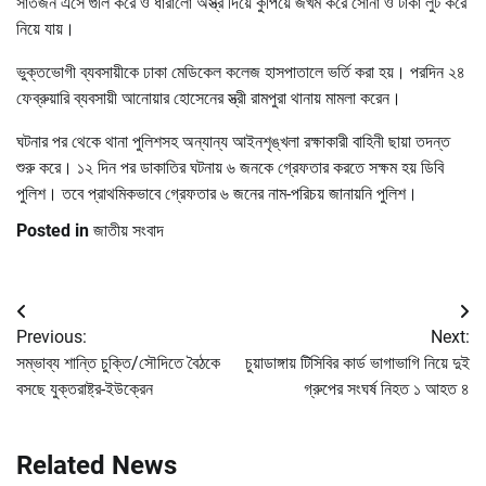
সাতজন এসে গুলি করে ও ধারালো অস্ত্র দিয়ে কুপিয়ে জখম করে সোনা ও টাকা লুট করে
নিয়ে যায়।
ভুক্তভোগী ব্যবসায়ীকে ঢাকা মেডিকেল কলেজ হাসপাতালে ভর্তি করা হয়। পরদিন ২৪
ফেব্রুয়ারি ব্যবসায়ী আনোয়ার হোসেনের স্ত্রী রামপুরা থানায় মামলা করেন।
ঘটনার পর থেকে থানা পুলিশসহ অন্যান্য আইনশৃঙ্খলা রক্ষাকারী বাহিনী ছায়া তদন্ত
শুরু করে। ১২ দিন পর ডাকাতির ঘটনায় ৬ জনকে গ্রেফতার করতে সক্ষম হয় ডিবি
পুলিশ। তবে প্রাথমিকভাবে গ্রেফতার ৬ জনের নাম-পরিচয় জানায়নি পুলিশ।
Posted in
জাতীয় সংবাদ
Post
Previous:
Next:
navigation
সম্ভাব্য শান্তি চুক্তি/সৌদিতে বৈঠকে
চুয়াডাঙ্গায় টিসিবির কার্ড ভাগাভাগি নিয়ে দুই
বসছে যুক্তরাষ্ট্র-ইউক্রেন
গ্রুপের সংঘর্ষ নিহত ১ আহত ৪
Related News