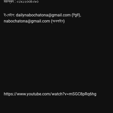
মফস্বল : ০১৯১২৩৩৪০৯৩
ই-মেইল: dailynabochatona@gmail.com (প্রিন্ট),
nabochatona@gmail.com (অনলাইন)
https://www.youtube.com/watch?v=mSGC8pRq6hg