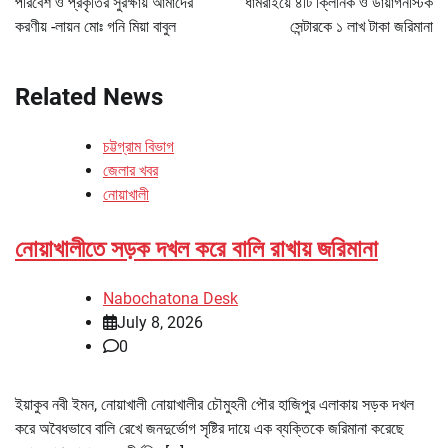
পরিবেশ ও প্রকৃতির সুরক্ষায় আমাদের
ধামরাইয়ে ৪টি ক্লিনিক ও ডায়াগনস্টিক
করণীয় -লায়ন মোঃ গনি মিয়া বাবুল
সেন্টারকে ১ লাখ টাকা জরিমানা
Related News
চট্টগ্রাম বিভাগ
জেলার খবর
নোয়াখালী
নোয়াখালীতে সড়ক দখল করে বালি রাখায় জরিমানা
Nabochatona Desk
July 8, 2026
0
ইয়াকুব নবী ইমন, নোয়াখালী নোয়াখালীর চৌমুহনী পৌর হাজিপুর এলাকায় সড়ক দখল
করে অবৈধভাবে বালি রেখে জনদুর্ভোগ সৃষ্টির দায়ে এক ব্যক্তিকে জরিমানা করেছে