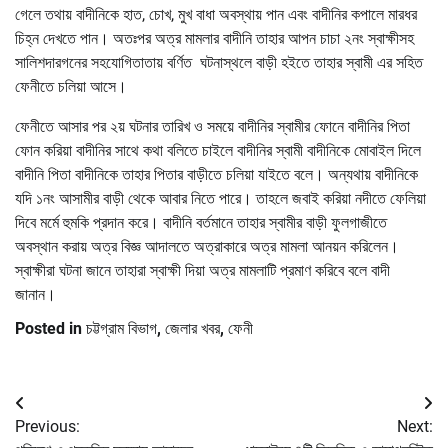
গেলে তথায় বাদীনিকে হাত, চোখ, মুখ বাধা অবস্থায় পান এবং বাদীনির কপালে মারধর
চিহ্ন দেখতে পান। অতঃপর অত্র মামলার বাদীনি তাহার আপন চাচা ২নং স্বাক্ষীসহ
সালিশদারগনের সহযোগিতাতায় বর্ণিত ঘটনাস্থলে বাড়ী হইতে তাহার স্বামী এর সহিত
ফেনীতে চলিয়া আসে।
ফেনীতে আসার পর ২য় ঘটনার তারিখ ও সময়ে বাদীনির স্বামীর ফোনে বাদীনির পিতা
ফোন করিয়া বাদীনির সাথে কথা বলিতে চাইলে বাদীনির স্বামী বাদীনিকে মোবাইল দিলে
বাদীনি পিতা বাদীনিকে তাহার পিতার বাড়ীতে চলিয়া যাইতে বলে। অন্যথায় বাদীনিকে
যদি ১নং আসামীর বাড়ী থেকে আবার নিতে পারে। তাহলে জবাই করিয়া নদীতে ফেলিয়া
দিবে মর্মে হুমকি প্রদান করে। বাদীনি বর্তমানে তাহার স্বামীর বাড়ী ফুলগাজীতে
অবস্থান করায় অত্র বিজ্ঞ আদালতে অত্রাকারে অত্র মামলা আনয়ন করিলেন।
স্বাক্ষীরা ঘটনা জানে তাহারা স্বাক্ষী দিয়া অত্র মামলাটি প্রমাণ করিবে বলে বাদী
জানান।
Posted in
চট্টগ্রাম বিভাগ
,
জেলার খবর
,
ফেনী
Post
Previous:
Next:
navigation