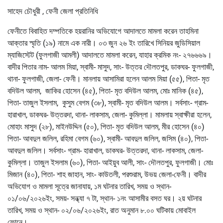
সাহেদ চৌধুরী , ফেনী জেলা প্রতিনিধি
ফেনীতে বিবাহিত দম্পতিকে হয়রানির অভিযোগে আদালতে মামলা করেন তাহমিনা
আক্তার স্মৃতি (১৯) নামে এক নারী। ০৩ জুন ২৬ ইং তারিখে সিনিয়র জুডিসিয়াল
ম্যাজিস্টেট (ফুলগাজী আমলী) আদালতে মামলা করেন, যাহার ক্রমিক নং- ২৭৬৬৬৯।
বাদীর পিতার নাম- আলম মিয়া, স্বামী- মাসুদ, সাং- উত্তর দৌলতপুর, ডাকঘর- ফুলগাজী,
থানা- ফুলগাজী, জেলা- ফেনী। মানলায় আসামিরা হলেন আলম মিয়া (৫৫), পিতা- মৃত
বদিউল আলম, জাকির হোসেন (৪৫), পিতা- মৃত বদিউল আলম, মোঃ মানিক (৪৫),
পিতা- তাজুল ইসলাম, কুসুম বেগম (৩৮), স্বামী- মৃত বদিউল আলম। সর্বসাং- গ্রাম-
হারাখাল, ডাকঘর- উত্তরদা, থানা- লাকসাম, জেলা- কুমিল্লা। মামলায় স্বাক্ষীরা হলেন,
মোহাং মাসুদ (২৮), মাইনউদ্দিন (৫০), পিতা- মৃত বদিউল আলম, মীর হোসেন (৪০)
পিতা- আবদুল জলিল, রহিমা বেগম (৬০), স্বামী- আবদুল জলিল, জসিম (৪০), পিতা-
আবদুল জলিল। সর্বসাং- গ্রাম- হারাখাল, ডাকঘর- উত্তরদা, থানা- লাকসাম, জেলা-
কুমিল্লা। তাজুল ইসলাম (৬০), পিতা- আইয়ুব আলী, সাং- দৌলতপুর, ফুলগাজী। মোঃ
মিজান (৪০), পিতা- শাহ জাহান, সাং- কাউতলী, পরশুরাম, উভয় জেলা-ফেনী। বাদীর
অভিযোগ ও মামলা সূত্রে জানাযায়, ১ম ঘটনার তারিখ, সময় ও স্থান-
০১/০৬/২০২৬ইং, সময়- সন্ধ্যা ৭ টা, স্থান- ১নং আসামীর বসত ঘর। ২য় ঘটনার
তারিখ, সময় ও স্থান- ০২/০৬/২০২৬ইং, রাত অনুমান ৮.০০ ঘটিকায় মোবাইল
ফোনে।