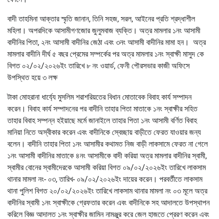
বাদী তাহমিনা আক্তার স্মৃতি জানান, তিনি সহজ, সরল, আইনের প্রতি শ্রদ্ধাশীল
মহিলা। অপরদিকে আসামীগণজোর জুলুমবাজ ব্যক্তি। অত্র মামলার ১নং আসামী
বাদীনির পিতা, ২নং আসামী বাদীনির জেঠা এবং ৩নং আসামী বাদীনির মামা হন। অত্র
মামলার বাদীনি দীর্ঘ ৫ বছর প্রেমের সম্পর্কের পর অত্র মামলার ১নং স্বাক্ষী মাসুদ কে
বিগত ০২/০২/২০২৬ইং তারিখে ৮ নং ওয়ার্ড, ফেনী পৌরসভার কাজী অফিসে
উপস্থিত হয়ে ৩ লক্ষ
টাকা মোহরানা ধার্য্যে মুসলিম শরাশরিয়তের বিধান মোতাবেক বিবাহ কার্য সম্পাদন
করেন। বিবাহ কার্য সম্পাদনের পর বাদীনি তাহার পিতা মাতাকে ১নং স্বাক্ষীর সহিত
তাহার বিবাহ সম্পন্ন হইয়াছে মর্মে জানাইলে তাহার পিতা ১নং আসামী বর্ণিত বিবাহ
মানিয়া নিতে অস্বীকার করেন এবং বাদীনিকে স্বেচ্ছায় বাড়ীতে ফেরত যাওয়ার জন্য
বলেন। বাদীনি তাহার পিতা ১নং আসামীর কথামত নিজ বাড়ী লাকসামে ফেরত না গেলে
১নং আসামী বাদীনির মাতাকে ৪নং আসামীকে বাদী করিয়া অত্র মামলার বাদীনির স্বামী,
স্বামীর বোনের স্বামীদেরকে আসামী করিয়া বিগত ০৯/০২/২০২৬ইং তারিখে লাকসাম
থানার মামলা নং- ০৩, তারিখ- ০৯/০২/২০২৬ইং দায়ের করেন। পরবর্তীতে লাকসাম
থানা পুলিশ বিগত ২০/০২/২০২৬ইং তারিখে লাকসাম থানার মামলা নং ০৩ মূলে অত্র
বাদীনির স্বামী ১নং স্বাক্ষীকে গ্রেফতার করেন এবং বাদীনিকে সহ আদালতে উপস্থাপন
করিলে বিজ্ঞ আদালত ১নং স্বাক্ষীর জামিন নামঞ্জুর করে জেল হাজতে প্রেরণ করেন এবং