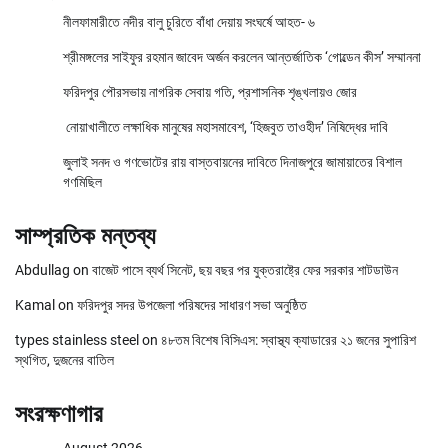
নীলফামারীতে নদীর বালু চুরিতে বাঁধা দেয়ায় সংঘর্ষে আহত- ৬
শ্রীমঙ্গলের সাইফুর রহমান জাবেদ অর্জন করলেন আন্তর্জাতিক ‘গোল্ডেন কীস’ সম্মাননা
ফরিদপুর পৌরসভায় নাগরিক সেবায় গতি, প্রশাসনিক শৃঙ্খলায়ও জোর
নোয়াখালীতে লক্ষাধিক মানুষের মহাসমাবেশ, ‘হিজবুত তাওহীদ’ নিষিদ্ধের দাবি
জুলাই সনদ ও গণভোটের রায় বাস্তবায়নের দাবিতে দিনাজপুরে জামায়াতের বিশাল
গণমিছিল
সাম্প্রতিক মন্তব্য
Abdullag
on
বাজেট পাসে ব্যর্থ সিনেট, ছয় বছর পর যুক্তরাষ্ট্রে ফের সরকার শাটডাউন
Kamal
on
ফরিদপুর সদর উপজেলা পরিষদের সাধারণ সভা অনুষ্ঠিত
types stainless steel
on
৪৮তম বিশেষ বিসিএস: স্বাস্থ্য ক্যাডারের ২১ জনের সুপারিশ
স্থগিত, দুজনের বাতিল
সংরক্ষণাগার
August 2026