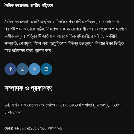
দৈনিক নবচেতনা: জাতীয় পত্রিকা
দৈনিক নবচেতনা" একটি আধুনিক ও নির্ভরযোগ্য জাতীয় পত্রিকা, যা বাংলাদেশের
প্রতিটি প্রান্ত থেকে সঠিক, নিরপেক্ষ এবং সময়োপযোগী সংবাদ সংগ্রহ ও পরিবেশনে
অঙ্গীকারবদ্ধ। পত্রিকাটি জাতীয় ও আন্তর্জাতিক ঘটনাবলী, রাজনীতি, অর্থনীতি,
সংস্কৃতি, খেলাধুলা, শিক্ষা এবং প্রযুক্তিসহ বিভিন্ন গুরুত্বপূর্ণ বিষয়ের উপর ভিত্তি
করে পাঠকদের তথ্য প্রদান করে।
সম্পাদক ও প্রকাশক:
মো: সাখাওয়াত হোসেন ৩৩, তোপখানা রোড, মেহেরবা প্লাজা (৮ম তলা), শাহবাগ,
ঢাকা-১০০০
ফোনঃ +৮৮০২-৪১০৫২২৯০ অথবা ৯১