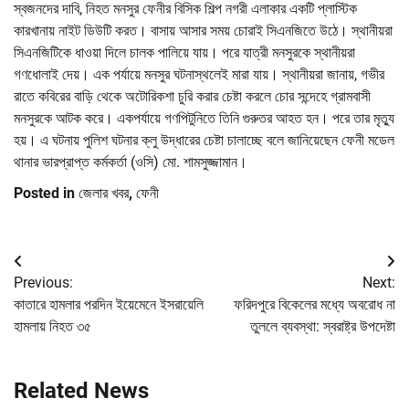
স্বজনদের দাবি, নিহত মনসুর ফেনীর বিসিক শিল্প নগরী এলাকার একটি প্লাস্টিক
কারখানায় নাইট ডিউটি করত। বাসায় আসার সময় চোরাই সিএনজিতে উঠে। স্থানীয়রা
সিএনজিটিকে ধাওয়া দিলে চালক পালিয়ে যায়। পরে যাত্রী মনসুরকে স্থানীয়রা
গণধোলাই দেয়। এক পর্যায়ে মনসুর ঘটনাস্থলেই মারা যায়। স্থানীয়রা জানায়, গভীর
রাতে কবিরের বাড়ি থেকে অটোরিকশা চুরি করার চেষ্টা করলে চোর সন্দেহে গ্রামবাসী
মনসুরকে আটক করে। একপর্যায়ে গণপিটুনিতে তিনি গুরুতর আহত হন। পরে তার মৃত্যু
হয়। এ ঘটনায় পুলিশ ঘটনার ক্লু উদ্ধারের চেষ্টা চালাচ্ছে বলে জানিয়েছেন ফেনী মডেল
থানার ভারপ্রাপ্ত কর্মকর্তা (ওসি) মো. শামসুজ্জামান।
Posted in
জেলার খবর
,
ফেনী
Post
Previous:
Next:
navigation
কাতারে হামলার পরদিন ইয়েমেনে ইসরায়েলি
ফরিদপুরে বিকেলের মধ্যে অবরোধ না
হামলায় নিহত ৩৫
তুললে ব্যবস্থা: স্বরাষ্ট্র উপদেষ্টা
Related News