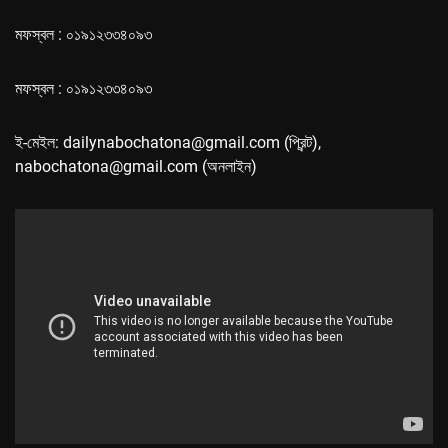
মফস্বল : ০১৯১২৩৩৪০৯৩
মফস্বল : ০১৯১২৩৩৪০৯৩
ই-মেইল: dailynabochatona@gmail.com (প্রিন্ট),
nabochatona@gmail.com (অনলাইন)